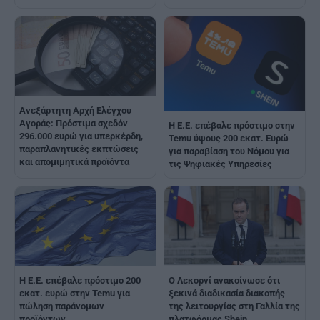
Ανεξάρτητη Αρχή Ελέγχου
Αγοράς: Πρόστιμα σχεδόν
Η Ε.Ε. επέβαλε πρόστιμο στην
296.000 ευρώ για υπερκέρδη,
Temu ύψους 200 εκατ. Ευρώ
παραπλανητικές εκπτώσεις
για παραβίαση του Νόμου για
και απομιμητικά προϊόντα
τις Ψηφιακές Υπηρεσίες
Η Ε.Ε. επέβαλε πρόστιμο 200
Ο Λεκορνί ανακοίνωσε ότι
εκατ. ευρώ στην Temu για
ξεκινά διαδικασία διακοπής
πώληση παράνομων
της λειτουργίας στη Γαλλία της
προϊόντων
πλατφόρμας Shein