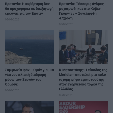
Βρετανία: Η κυβέρνηση δεν
Βρετανία: Τέσσερις άνδρες
θα προχωρήσει σε διεξαγωγή
μαχαιρώθηκαν στο Κόβεν
έρευνας για τον Έπστιν
Γκάρντεν – Συνελήφθη
47χρονη
05/08/2026
05/08/2026
Συμφωνία Ιράν – Ομάν για μια
K.Μητσοτάκης: Η είσοδος της
νέα ναυτιλιακή διαδρομή
Meridiam αποτελεί μια πολύ
μέσω των Στενών του
ισχυρή ψήφο εμπιστοσύνης
Ορμούζ
στον ενεργειακό τομέα της
Ελλάδας
05/08/2026
05/08/2026