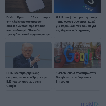
Γαλλία: Πρόστιμο 22 εκατ ευρώ
Η Ε.Ε. επέβαλε πρόστιμο στην
στη Shein για παραβάσεις
Temu ύψους 200 εκατ. Ευρώ
διατάξεων περί προστασίας
για παραβίαση του Νόμου για
καταναλωτή-Η Shein θα
τις Ψηφιακές Υπηρεσίες
προσφύγει κατά της απόφασης
ΗΠΑ: Με τιμωρητικούς
1.49 δις ευρώ πρόστιμο στην
δασμούς απειλεί ο Τραμπ την
Google από την Ευρωπαϊκή
Ε.Ε. για το πρόστιμο στην
Επιτροπή
Google