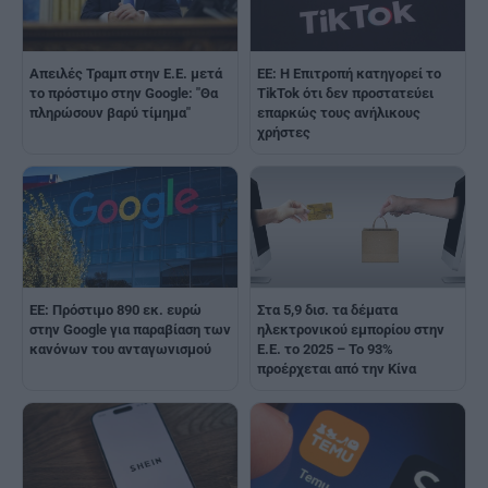
Απειλές Τραμπ στην Ε.Ε. μετά
ΕΕ: Η Επιτροπή κατηγορεί το
το πρόστιμο στην Google: "Θα
TikTok ότι δεν προστατεύει
πληρώσουν βαρύ τίμημα"
επαρκώς τους ανήλικους
χρήστες
ΕΕ: Πρόστιμο 890 εκ. ευρώ
Στα 5,9 δισ. τα δέματα
στην Google για παραβίαση των
ηλεκτρονικού εμπορίου στην
κανόνων του ανταγωνισμού
Ε.Ε. το 2025 – Το 93%
προέρχεται από την Κίνα