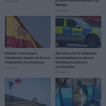
μεγαλύτερο αεροδρόμιο της
07/08/2026
Μόσχας
07/08/2026
Ισπανία: Η αστυνομία
Βρετανία: Πέντε άνθρωποι
εξάρθρωσε σημαντικό δίκτυο
συνελήφθησαν για βία σε
διακινητών στη Μεσόγειο
διαδήλωση κατά των
μεταναστών
07/08/2026
07/08/2026