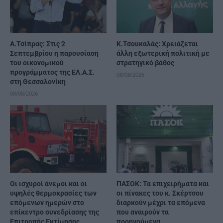
Α.Τσίπρας: Στις 2
Κ.Τσουκαλάς: Xρειάζεται
Σεπτεμβρίου η παρουσίαση
άλλη εξωτερική πολιτική με
του οικονομικού
στρατηγικό βάθος
προγράμματος της ΕΛ.Α.Σ.
08/08/2026
στη Θεσσαλονίκη
08/08/2026
Οι ισχυροί άνεμοι και οι
ΠΑΣΟΚ: Τα επιχειρήματα και
υψηλές θερμοκρασίες των
οι πίνακες του κ. Σκέρτσου
επόμενων ημερών στο
διαρκούν μέχρι τα επόμενα
επίκεντρο συνεδρίασης της
που αναιρούν τα
Επιτροπής Εκτίμησης
προηγούμενα