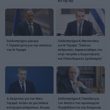
KO της NΔ
Συλλυπητήριο μήνυμα
Συλλυπητήρια K.Μητσοτάκη
Γ.Γεραπετρίτη για την απώλεια
για N.Ταγαρά: "Σπάνιος
του Ν.Ταγαρά
άνθρωπος, παρακαταθήκη του
στην πατρίδα ο Χωροταξικός
και Πολεοδομικός Σχεδιασμός"
A.Σκέρτσος για τον Νίκο
Συλλυπητήρια K.Τασούλα για
Ταγαρά: Ανήκε σε μια σπάνια
τον θάνατο του υφυπουργού
κατηγορία ανθρώπων, θα μας
Περιβάλλοντος και Ενέργειας