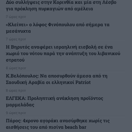
Δύο συλλήψεις στην Κορινθία και μία στη Λέσβο
για πρόκληση πυρκαγιών από αμέλεια
7 ώρες πριν
«Κλείνει» ο λόφος Φινόπουλου από σήμερα τα
μεσάνυχτα
7 ώρες πριν
Η Βηρυτός αναφέρει ισραηλινή εισβολή σε ένα
χωριό του νότου παρά την ανάπτυξη του λιβανικού
στρατού
8 ώρες πριν
Κ.Βελόπουλος: Να αποσυρθούν άμεσα από τη
Σαουδική Αραβία οι ελληνικοί Patriot
8 ώρες πριν
ΕΛΓΕΚΑ: Προληπτική ανάκληση προϊόντος
μαρμελάδας
9 ώρες πριν
Πάρος: 4χρονο αγοράκι ανασύρθηκε χωρίς τις
αισθήσεις του από πισίνα beach bar