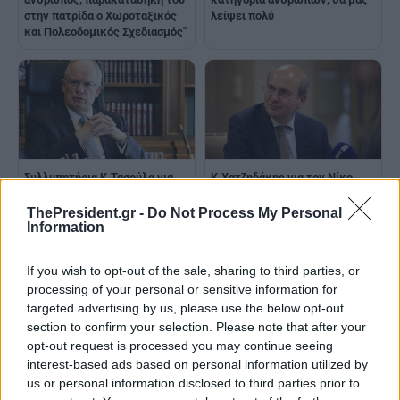
στην πατρίδα ο Χωροταξικός
λείψει πολύ
και Πολεοδομικός Σχεδιασμός"
Συλλυπητήρια K.Τασούλα για
Κ.Χατζηδάκης για τον Νίκο
τον θάνατο του υφυπουργού
Ταγαρά: «Ταυτισμένος στη
Περιβάλλοντος και Ενέργειας
διαδρομή του με το ήθος, την
ThePresident.gr -
Do Not Process My Personal
Νίκου Ταγαρά
αξιοπρέπεια και τον πολιτικό
Information
πολιτισμό»
If you wish to opt-out of the sale, sharing to third parties, or
processing of your personal or sensitive information for
targeted advertising by us, please use the below opt-out
section to confirm your selection. Please note that after your
opt-out request is processed you may continue seeing
interest-based ads based on personal information utilized by
us or personal information disclosed to third parties prior to