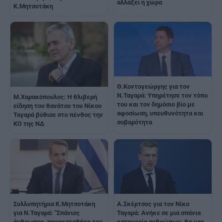
αλλάξει η χώρα
Κ.Μητσοτάκη
Θ.Κοντογεώργης για τον
Ν.Ταγαρά: Υπηρέτησε τον τόπο
Μ.Χαρακόπουλος: Η θλιβερή
του και τον δημόσιο βίο με
είδηση του θανάτου του Νίκου
αφοσίωση, υπευθυνότητα και
Ταγαρά βύθισε στο πένθος την
σοβαρότητα
KO της NΔ
Συλλυπητήρια K.Μητσοτάκη
A.Σκέρτσος για τον Νίκο
για N.Ταγαρά: "Σπάνιος
Ταγαρά: Ανήκε σε μια σπάνια
άνθρωπος, παρακαταθήκη του
κατηγορία ανθρώπων, θα μας