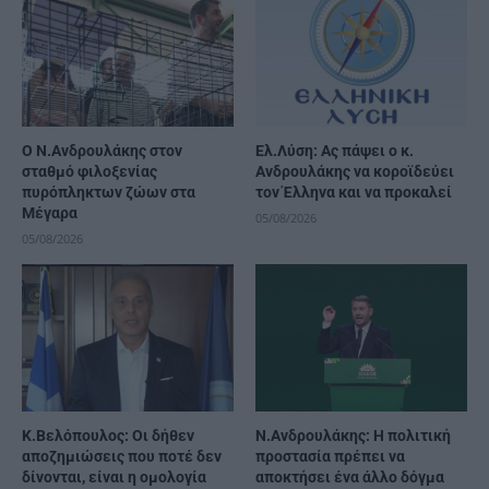
Ο Ν.Ανδρουλάκης στον
Ελ.Λύση: Ας πάψει ο κ.
σταθμό φιλοξενίας
Ανδρουλάκης να κοροϊδεύει
πυρόπληκτων ζώων στα
τον Έλληνα και να προκαλεί
Μέγαρα
05/08/2026
05/08/2026
Κ.Βελόπουλος: Οι δήθεν
Ν.Ανδρουλάκης: Η πολιτική
αποζημιώσεις που ποτέ δεν
προστασία πρέπει να
δίνονται, είναι η ομολογία
αποκτήσει ένα άλλο δόγμα