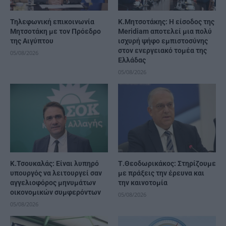
Τηλεφωνική επικοινωνία
K.Μητσοτάκης: Η είσοδος της
Μητσοτάκη με τον Πρόεδρο
Meridiam αποτελεί μια πολύ
της Αιγύπτου
ισχυρή ψήφο εμπιστοσύνης
στον ενεργειακό τομέα της
05/08/2026
Ελλάδας
05/08/2026
Κ.Τσουκαλάς: Είναι λυπηρό
Τ.Θεοδωρικάκος: Στηρίζουμε
υπουργός να λειτουργεί σαν
με πράξεις την έρευνα και
αγγελιοφόρος μηνυμάτων
την καινοτομία
οικονομικών συμφερόντων
05/08/2026
05/08/2026