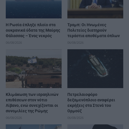
Η Ρωσία έπληξε πλοίο στα
Τραμπ: Οι Ηνωμένες
ουκρανικά ύδατα της Μαύρης
Πολιτείες διατηρούν
Θάλασσας – Ένας νεκρός
τεράστια αποθέματα όπλων
06/08/2026
06/08/2026
Κλιμάκωση των ισραηλινών
Πετρελαιοφόρο
επιθέσεων στον νότιο
δεξαμενόπλοιο αναφέρει
Λίβανο, ενώ συνεχίζονται οι
εκρήξεις στα Στενά του
συνομιλίες της Ρώμης
Ορμούζ
06/08/2026
06/08/2026