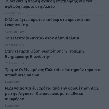
Τι δείχνει η πρώτη έκθεση επιτήρησης για τον
αφθώδη πυρετό στη Λέσβο
27 λεπτά πριν
Ο Μέσι έγινε πρώτος σκόρερ στα χρονικά του
Leagues Cup
41 λεπτά πριν
Το τελευταίο «αντίο» στον Λάκη Χαλκιά
50 λεπτά πριν
Στην τέταρτη φάση υλοποίησης η «Γραμμή
Ενημέρωσης Επενδυτή»
57 λεπτά πριν
Τραμπ: Οι Ηνωμένες Πολιτείες διατηρούν τεράστια
αποθέματα όπλων
1 ώρα πριν
Ν.Δένδιας για έξι χρόνια από την οριοθέτηση ΑΟΖ
με την Αίγυπτο: Κατοχυρώσαμε το εθνικό
συμφέρον
1 ώρα πριν