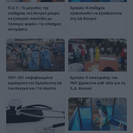
Π.Ο.Υ.: Το μέγεθος της
Έμπολα: Η επιδημία
επιδημίας στο Κονγκό μπορεί
εξακολουθεί να εξαπλώνεται
να ξεπερνά «κατά δύο με
στη ΛΔ Κονγκό
τέσσερις φορές» τις επίσημες
εκτιμήσεις
ΠΟΥ: 321 επιβεβαιωμένα
Έμπολα: Ο επικεφαλής του
κρούσματα του Έμπολα στη ΛΔ
ΠΟΥ βρίσκεται καθ' οδόν για τη
του Κονγκό και 116 ύποπτα
Λ.Δ. Κονγκό