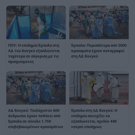
ΠΟΥ: Η επιδημία Έμπολα στη
Έμπολα: Περισσότερα από 2000
ΛΔ του Κονγκό εξαπλώνεται
κρούσματα έχουν καταγραφεί
ταχύτερα σε σύγκριση με τις
στη ΛΔ Κονγκό
προηγούμενες
ΛΔ Κονγκό: Τουλάχιστον 600
Έμπολα στη ΛΔ Κονγκό: Η
άνθρωποι έχουν πεθάνει από
επιδημία συνεχίζει να
Έμπολα σε σύνολο 1.759
εξαπλώνεται, σχεδόν 440
επιβεβαιωμένων κρουσμάτων
νεκροί επισήμως