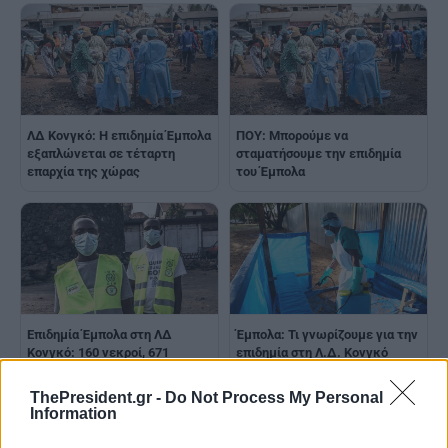
ΛΔ Κονγκό: Η επιδημία Έμπολα
ΠΟΥ: Μπορούμε να
εξαπλώνεται σε τέταρτη
σταματήσουμε την επιδημία
επαρχία της χώρας
του Έμπολα
Επιδημία Έμπολα στη ΛΔ
Έμπολα: Τι γνωρίζουμε για την
Κονγκό: 160 νεκροί, 671
επιδημία στη Λ.Δ. Κονγκό
ύποπτα κρούσματα
ThePresident.gr -
Do Not Process My Personal
Information