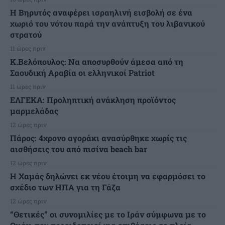
Η Βηρυτός αναφέρει ισραηλινή εισβολή σε ένα
χωριό του νότου παρά την ανάπτυξη του λιβανικού
στρατού
11 ώρες πριν
Κ.Βελόπουλος: Να αποσυρθούν άμεσα από τη
Σαουδική Αραβία οι ελληνικοί Patriot
11 ώρες πριν
ΕΛΓΕΚΑ: Προληπτική ανάκληση προϊόντος
μαρμελάδας
12 ώρες πριν
Πάρος: 4χρονο αγοράκι ανασύρθηκε χωρίς τις
αισθήσεις του από πισίνα beach bar
12 ώρες πριν
Η Χαμάς δηλώνει εκ νέου έτοιμη να εφαρμόσει το
σχέδιο των ΗΠΑ για τη Γάζα
12 ώρες πριν
“Θετικές” οι συνομιλίες με το Ιράν σύμφωνα με το