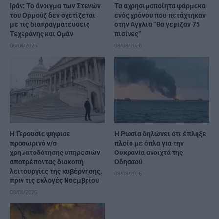
Ιράν: Το άνοιγμα των Στενών
Τα αχρησιμοποίητα φάρμακα
του Ορμούζ δεν σχετίζεται
ενός χρόνου που πετάχτηκαν
με τις διαπραγματεύσεις
στην Αγγλία “θα γέμιζαν 75
Τεχεράνης και Ομάν
πισίνες”
08/08/2026
08/08/2026
Η Γερουσία ψήφισε
Η Ρωσία δηλώνει ότι έπληξε
προσωρινό ν/σ
πλοίο με όπλα για την
χρηματοδότησης υπηρεσιών
Ουκρανία ανοιχτά της
αποτρέποντας διακοπή
Οδησσού
λειτουργίας της κυβέρνησης,
08/08/2026
πριν τις εκλογές Νοεμβρίου
08/08/2026