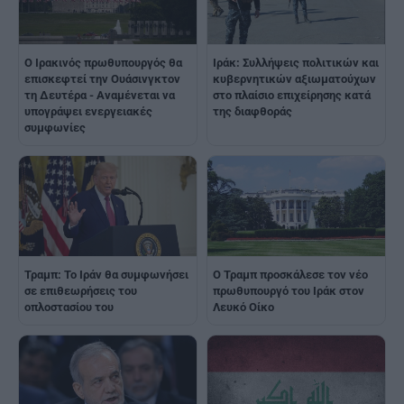
Ο Ιρακινός πρωθυπουργός θα
Ιράκ: Συλλήψεις πολιτικών και
επισκεφτεί την Ουάσινγκτον
κυβερνητικών αξιωματούχων
τη Δευτέρα - Αναμένεται να
στο πλαίσιο επιχείρησης κατά
υπογράψει ενεργειακές
της διαφθοράς
συμφωνίες
Τραμπ: Το Ιράν θα συμφωνήσει
O Τραμπ προσκάλεσε τον vέο
σε επιθεωρήσεις του
πρωθυπουργό του Ιράκ στον
οπλοστασίου του
Λευκό Οίκο