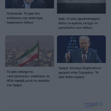
Πεζεσκιάν: Το Ιράν δεν
επιδιώκει την απόκτηση
Ιράκ: Ο νέος πρωθυπουργός
πυρηνικών όπλων
θέλει το κράτος να έχει το
μονοπώλιο των όπλων
Τραμπ: Δίνουμε διορία πέντε
Το Ιράν υπόσχεται
ημερών στην Τεχεράνη - Το
«συντριπτικές» επιθέσεις σε
Ιράν θέλει ειρήνη
ΗΠΑ-Ισραήλ μετά τις απειλές
του Τραμπ