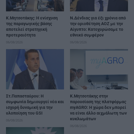
Κ.Μητσοτάκης: Η ενίσχυση
Ν.Δένδιας για έξι χρόνια από
της παραγωγικής βάσης
την οριοθέτηση ΑΟΖ με την
αποτελεί στρατηγική
Αίγυπτο: Κατοχυρώσαμε το
προτεραιότητα
εθνικό συμφέρον
06/08/2026
06/08/2026
Στ.Παπασταύρου: Η
Κ.Μητσοτάκης στην
συμφωνία δημιουργεί νέα και
παρουσίαση της πλατφόρμας
ισχυρή δυναμική για την
myAGRO: Η χώρα δεν μπορεί
υλοποίηση του GSI
να είναι άλλο αιχμάλωτη των
κυκλωμάτων
06/08/2026
06/08/2026