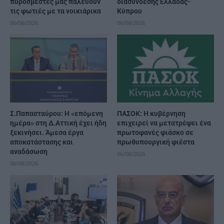
πυροσβέστες μας παλεύουν
διασύνδεσης Ελλάδας-
τις φωτιές με τα νοικιάρικα
Κύπρου
06/08/2026
06/08/2026
Σ.Παπασταύρου: Η «επόμενη
ΠΑΣΟΚ: Η κυβέρνηση
ημέρα» στη Δ.Αττική έχει ήδη
επιχειρεί να μετατρέψει ένα
ξεκινήσει. Άμεσα έργα
πρωτοφανές φιάσκο σε
αποκατάστασης και
πρωθυπουργική φιέστα
αναδάσωση
06/08/2026
06/08/2026