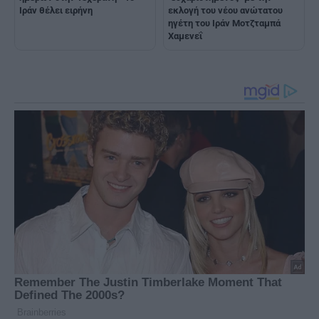
Ιράν θέλει ειρήνη
εκλογή του νέου ανώτατου
ηγέτη του Ιράν Μοτζταμπά
Χαμενεΐ