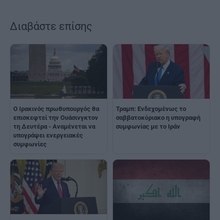
Διαβάστε επίσης
Ο Ιρακινός πρωθυπουργός θα
Τραμπ: Ενδεχομένως το
επισκεφτεί την Ουάσινγκτον
σαββατοκύριακο η υπογραφή
τη Δευτέρα - Αναμένεται να
συμφωνίας με το Ιράν
υπογράψει ενεργειακές
συμφωνίες