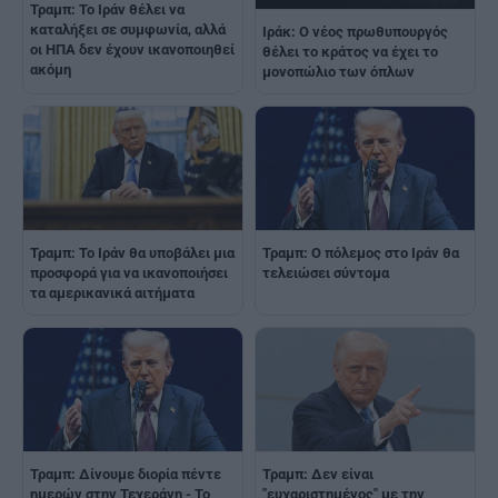
Τραμπ: Το Ιράν θέλει να
καταλήξει σε συμφωνία, αλλά
Ιράκ: Ο νέος πρωθυπουργός
οι ΗΠΑ δεν έχουν ικανοποιηθεί
θέλει το κράτος να έχει το
ακόμη
μονοπώλιο των όπλων
Τραμπ: Το Ιράν θα υποβάλει μια
Τραμπ: Ο πόλεμος στο Ιράν θα
προσφορά για να ικανοποιήσει
τελειώσει σύντομα
τα αμερικανικά αιτήματα
Τραμπ: Δίνουμε διορία πέντε
Τραμπ: Δεν είναι
ημερών στην Τεχεράνη - Το
"ευχαριστημένος" με την