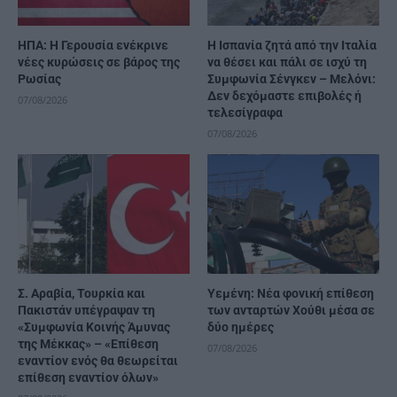
ΗΠΑ: Η Γερουσία ενέκρινε
H Ισπανία ζητά από την Ιταλία
νέες κυρώσεις σε βάρος της
να θέσει και πάλι σε ισχύ τη
Ρωσίας
Συμφωνία Σένγκεν – Μελόνι:
Δεν δεχόμαστε επιβολές ή
07/08/2026
τελεσίγραφα
07/08/2026
Σ. Αραβία, Τουρκία και
Υεμένη: Νέα φονική επίθεση
Πακιστάν υπέγραψαν τη
των ανταρτών Χούθι μέσα σε
«Συμφωνία Κοινής Άμυνας
δύο ημέρες
της Μέκκας» – «Επίθεση
07/08/2026
εναντίον ενός θα θεωρείται
επίθεση εναντίον όλων»