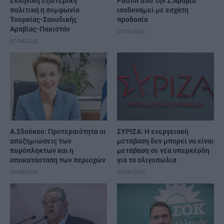
ελληνική εξωτερική
Patriot από την Σ.Αραβία
πολιτική η συμφωνία
ισοδυναμεί με εσχάτη
Τουρκίας-Σαουδικής
προδοσία
Αραβίας-Πακιστάν
07/08/2026
07/08/2026
Α.Σδούκου: Προτεραιότητα οι
ΣΥΡΙΖΑ: Η ενεργειακή
αποζημιώσεις των
μετάβαση δεν μπορεί να είναι
πυρόπληκτων και η
μετάβαση σε νέα υπερκέρδη
αποκατάσταση των περιοχών
για τα ολιγοπώλια
07/08/2026
07/08/2026