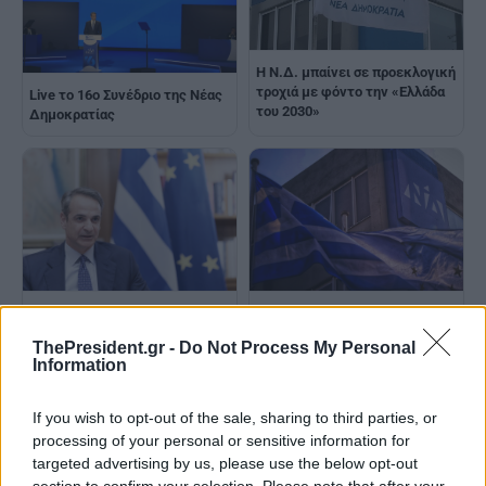
Η Ν.Δ. μπαίνει σε προεκλογική
τροχιά με φόντο την «Ελλάδα
Live το 16ο Συνέδριο της Νέας
του 2030»
Δημοκρατίας
Η στρατηγική Μητσοτάκη στο
Με σύνθημα «Μαζί για την
συνέδριο για συσπείρωση,
Ελλάδα του 2030» ξεκινά την
ThePresident.gr -
Do Not Process My Personal
σταθερότητα και
Παρασκευή το 16ο Συνέδριο
Information
επανεκκίνηση της Ν.Δ.
της ΝΔ με την ομιλία του
Κ.Μητσοτάκη
If you wish to opt-out of the sale, sharing to third parties, or
processing of your personal or sensitive information for
targeted advertising by us, please use the below opt-out