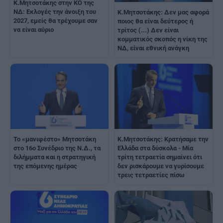
K.Μητσοτάκης στην ΚΟ της
ΝΔ: Εκλογές την άνοιξη του
Κ.Μητσοτάκης: Δεν μας αφορά
2027, εμείς θα τρέχουμε σαν
ποιος θα είναι δεύτερος ή
να είναι αύριο
τρίτος (...) Δεν είναι
κομματικός σκοπός η νίκη της
ΝΔ, είναι εθνική ανάγκη
Το «μανιφέστο» Μητσοτάκη
K.Μητσοτάκης: Κρατήσαμε την
στο 16ο Συνέδριο της Ν.Δ., τα
Ελλάδα στα δύσκολα - Μία
διλήμματα και η στρατηγική
τρίτη τετραετία σημαίνει ότι
της επόμενης ημέρας
δεν ρισκάρουμε να γυρίσουμε
τρεις τετραετίες πίσω