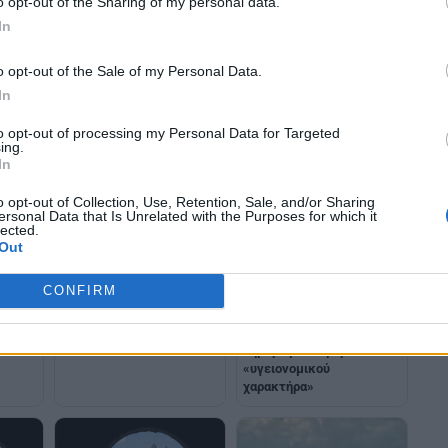
o opt-out of the Sharing of my personal data.
In
o opt-out of the Sale of my Personal Data.
In
to opt-out of processing my Personal Data for Targeted
ing.
In
o opt-out of Collection, Use, Retention, Sale, and/or Sharing
ersonal Data that Is Unrelated with the Purposes for which it
lected.
Out
Μία Γαλλίδα επιβάτης του
Χανταϊός: Πέντε Γάλλοι
CONFIRM
από
κρουαζιερόπλοιου Hondius
επιβάτες του
υ
βρέθηκε θετική στον
κρουαζιερόπλοιου Hondius
χανταϊού
θα επαναπατριστούν
V
σήμερα με πτήση
«υγειονομικού
χαρακτήρα»