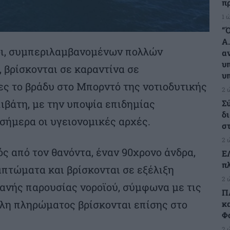
π
1 
“
Α
οι, συμπεριλαμβανομένων πολλών
α
υ
 βρίσκονται σε καραντίνα σε
υ
ς το βράδυ στο Μπορντό της νοτιοδυτικής
2 
πιβάτη, με την υποψία επιδημίας
Σ
δ
σήμερα οι υγειονομικές αρχές.
σ
2 
ός από τον θανόντα, έναν 90χρονο άνδρα,
Ε
π
πτώματα και βρίσκονται σε εξέλιξη
2 
θανής παρουσίας νοροϊού, σύμφωνα με τις
Π
έλη πληρώματος βρίσκονται επίσης στο
κ
Φ
2 