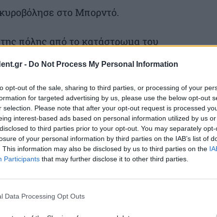
γκυροβόλησε στο Μπορντό.
της πόλης από το κατάστρωμα του
ξετάσεις στο πλοίο απέκλεισαν την
ent.gr -
Do Not Process My Personal Information
ρω εξετάσεις βρίσκονται σε εξέλιξη στο
to opt-out of the sale, sharing to third parties, or processing of your per
Μπορντό, τόνισαν οι υγειονομικές αρχές.
formation for targeted advertising by us, please use the below opt-out s
r selection. Please note that after your opt-out request is processed y
eing interest-based ads based on personal information utilized by us or
disclosed to third parties prior to your opt-out. You may separately opt-
losure of your personal information by third parties on the IAB’s list of
. This information may also be disclosed by us to third parties on the
IA
μετος και διάρροια, σημειώθηκε στις 11
Participants
that may further disclose it to other third parties.
στη Βρέστη.
l Data Processing Opt Outs
ο πλοίο στο λιμάνι.