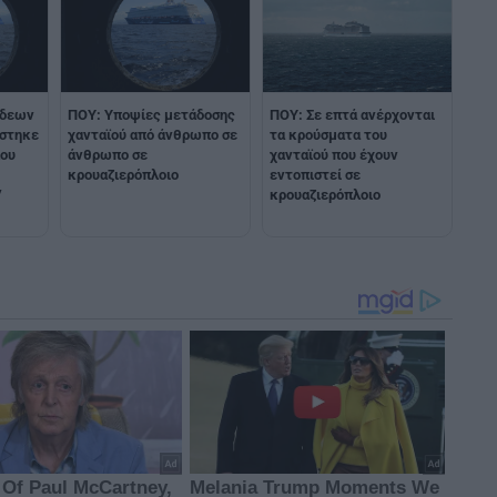
νδεων
ΠΟΥ: Υποψίες μετάδοσης
ΠΟΥ: Σε επτά ανέρχονται
ίστηκε
χανταϊού από άνθρωπο σε
τα κρούσματα του
που
άνθρωπο σε
χανταϊού που έχουν
κρουαζιερόπλοιο
εντοπιστεί σε
V
κρουαζιερόπλοιο