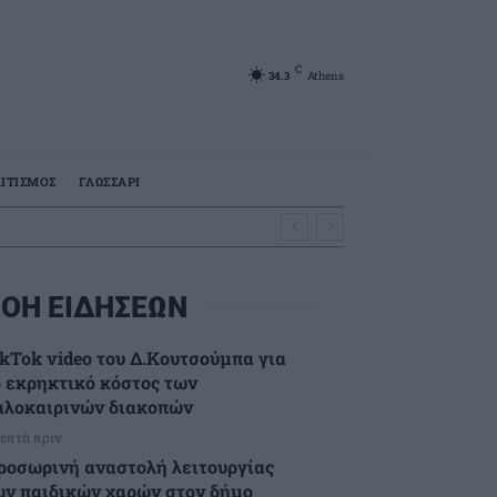
C
34.3
Athens
ΙΤΙΣΜΟΣ
ΓΛΩΣΣΑΡΙ
ΟΗ ΕΙΔΗΣΕΩΝ
ikTok video του Δ.Κουτσούμπα για
ο εκρηκτικό κόστος των
αλοκαιρινών διακοπών
λεπτά πριν
ροσωρινή αναστολή λειτουργίας
ων παιδικών χαρών στον δήμο