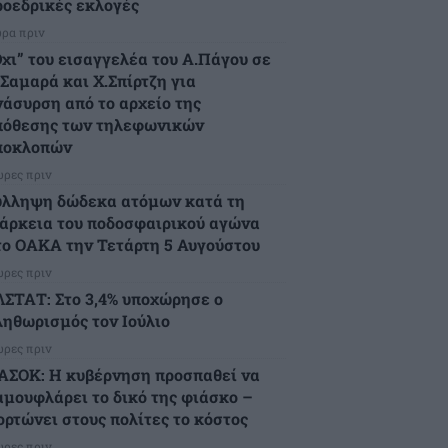
ροεδρικές εκλογές
ώρα πριν
Όχι” του εισαγγελέα του Α.Πάγου σε
.Σαμαρά και Χ.Σπίρτζη για
νάσυρση από το αρχείο της
πόθεσης των τηλεφωνικών
ποκλοπών
ώρες πριν
ύλληψη δώδεκα ατόμων κατά τη
ιάρκεια του ποδοσφαιρικού αγώνα
το ΟΑΚΑ την Τετάρτη 5 Αυγούστου
ώρες πριν
ΛΣΤΑΤ: Στο 3,4% υποχώρησε ο
ληθωρισμός τον Ιούλιο
ώρες πριν
ΑΣΟΚ: Η κυβέρνηση προσπαθεί να
αμουφλάρει το δικό της φιάσκο –
ορτώνει στους πολίτες το κόστος
ώρες πριν