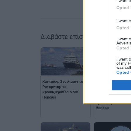
I want t
Opted 
I want t
Opted 
Διαβάστε επίσης
I want 
Advertis
Opted 
I want t
of my P
was col
Opted 
Χανταϊός: Στο λιμάνι του
Xανταϊός: Θετικός
Ρότερνταμ το
διαγνώστηκε ένας 
κρουαζιερόπλοιο MV
τους 14 Ισπανούς πο
Hondius
επέβαιναν στο
κρουαζιερόπλοιο M
Hondius