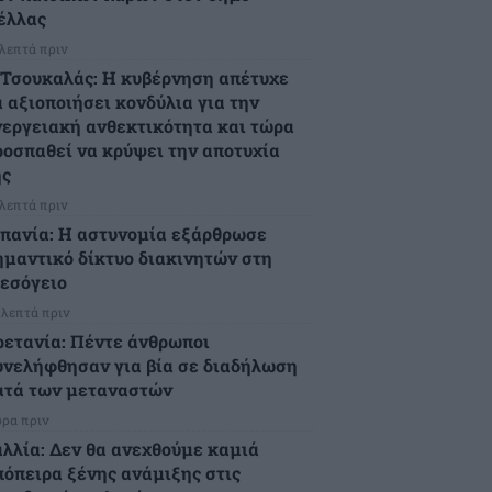
έλλας
 λεπτά πριν
.Τσουκαλάς: Η κυβέρνηση απέτυχε
α αξιοποιήσει κονδύλια για την
νεργειακή ανθεκτικότητα και τώρα
ροσπαθεί να κρύψει την αποτυχία
ης
 λεπτά πριν
σπανία: Η αστυνομία εξάρθρωσε
ημαντικό δίκτυο διακινητών στη
εσόγειο
 λεπτά πριν
ρετανία: Πέντε άνθρωποι
υνελήφθησαν για βία σε διαδήλωση
ατά των μεταναστών
ώρα πριν
αλλία: Δεν θα ανεχθούμε καμιά
πόπειρα ξένης ανάμιξης στις