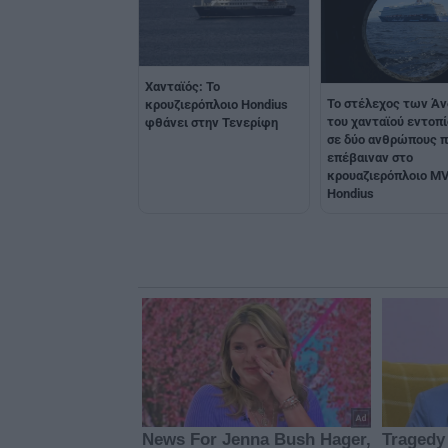
Χανταϊός: Το
Το στέλεχος των Ά
κρουζιερόπλοιο Hondius
του χανταϊού εντοπ
φθάνει στην Τενερίφη
σε δύο ανθρώπους 
επέβαιναν στο
κρουαζιερόπλοιο M
Hondius