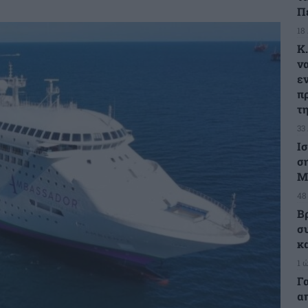
Π
18
Κ
ν
ε
π
τ
33
Ι
σ
Μ
48
Β
σ
κ
1 
Γ
α