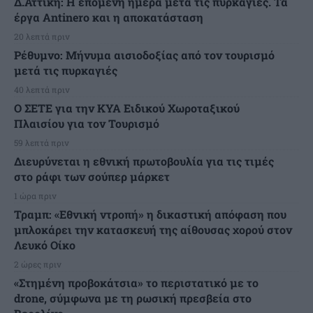
Δ.Αττική: Η επόμενη ημέρα μετά τις πυρκαγιές. Τα
έργα Antinero και η αποκατάσταση
20 λεπτά πριν
Ρέθυμνο: Μήνυμα αισιοδοξίας από τον τουρισμό
μετά τις πυρκαγιές
40 λεπτά πριν
Ο ΣΕΤΕ για την ΚΥΑ Ειδικού Χωροταξικού
Πλαισίου για τον Τουρισμό
59 λεπτά πριν
Διευρύνεται η εθνική πρωτοβουλία για τις τιμές
στο ράφι των σούπερ μάρκετ
1 ώρα πριν
Τραμπ: «Εθνική ντροπή» η δικαστική απόφαση που
μπλοκάρει την κατασκευή της αίθουσας χορού στον
Λευκό Οίκο
2 ώρες πριν
«Στημένη προβοκάτσια» το περιστατικό με το
drone, σύμφωνα με τη ρωσική πρεσβεία στο