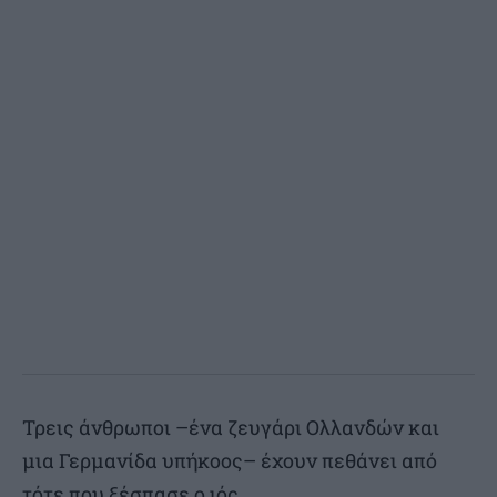
Τρεις άνθρωποι –ένα ζευγάρι Ολλανδών και
μια Γερμανίδα υπήκοος– έχουν πεθάνει από
τότε που ξέσπασε ο ιός.