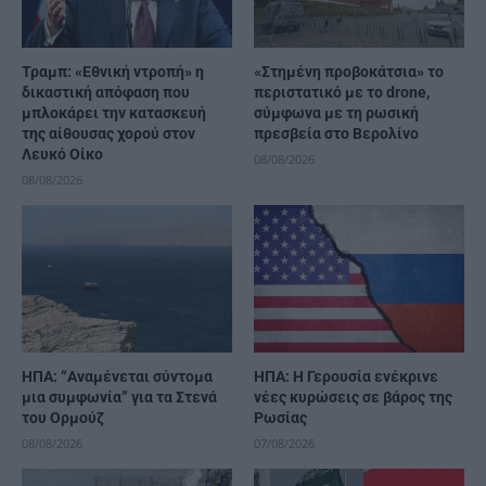
Τραμπ: «Εθνική ντροπή» η
«Στημένη προβοκάτσια» το
δικαστική απόφαση που
περιστατικό με το drone,
μπλοκάρει την κατασκευή
σύμφωνα με τη ρωσική
της αίθουσας χορού στον
πρεσβεία στο Βερολίνο
Λευκό Οίκο
08/08/2026
08/08/2026
ΗΠΑ: “Αναμένεται σύντομα
ΗΠΑ: Η Γερουσία ενέκρινε
μια συμφωνία” για τα Στενά
νέες κυρώσεις σε βάρος της
του Ορμούζ
Ρωσίας
08/08/2026
07/08/2026