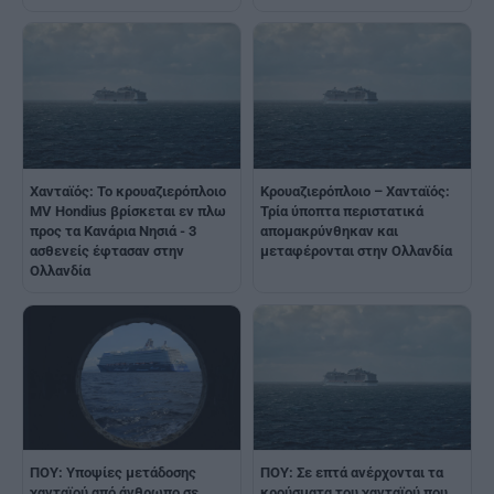
Χανταϊός: Το κρουαζιερόπλοιο
Κρουαζιερόπλοιο – Χανταϊός:
MV Hondius βρίσκεται εν πλω
Τρία ύποπτα περιστατικά
προς τα Κανάρια Νησιά - 3
απομακρύνθηκαν και
ασθενείς έφτασαν στην
μεταφέρονται στην Ολλανδία
Ολλανδία
ΠΟΥ: Υποψίες μετάδοσης
ΠΟΥ: Σε επτά ανέρχονται τα
χανταϊού από άνθρωπο σε
κρούσματα του χανταϊού που