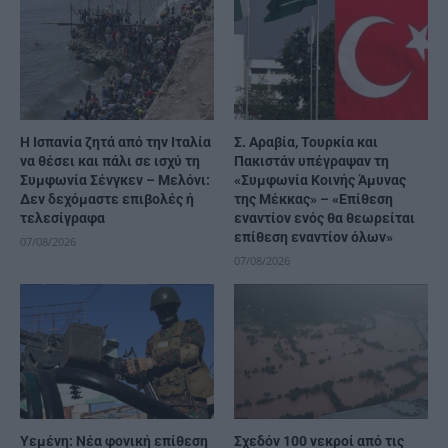
H Ισπανία ζητά από την Ιταλία
Σ. Αραβία, Τουρκία και
να θέσει και πάλι σε ισχύ τη
Πακιστάν υπέγραψαν τη
Συμφωνία Σένγκεν – Μελόνι:
«Συμφωνία Κοινής Άμυνας
Δεν δεχόμαστε επιβολές ή
της Μέκκας» – «Επίθεση
τελεσίγραφα
εναντίον ενός θα θεωρείται
επίθεση εναντίον όλων»
07/08/2026
07/08/2026
Υεμένη: Νέα φονική επίθεση
Σχεδόν 100 νεκροί από τις