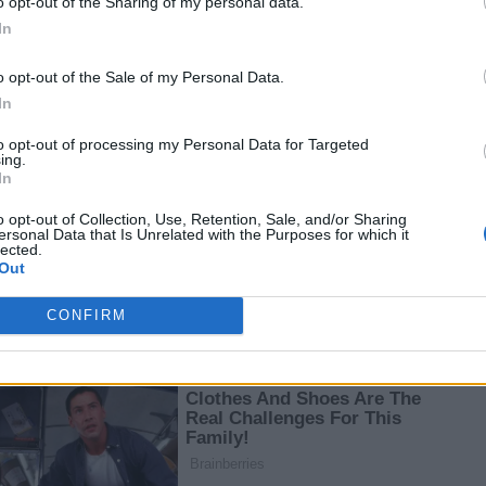
o opt-out of the Sharing of my personal data.
Μαΐου
στην Κίνα
In
νά του
o opt-out of the Sale of my Personal Data.
In
to opt-out of processing my Personal Data for Targeted
ing.
In
Κατ'
Τραμπ: Ανοίγω τα Στενά
Ο Τραμπ είπε ότι ζήτησε
o opt-out of Collection, Use, Retention, Sale, and/or Sharing
ersonal Data that Is Unrelated with the Purposes for which it
του Ορμούζ - Ο Πρόεδρος
από τον Κινέζο πρόεδρο Σι
lected.
ΗΠΑ
Σι θα μου δώσει μια
να μην δώσει όπλα στο
Out
μεγάλη αγκαλιά
Ιράν
CONFIRM