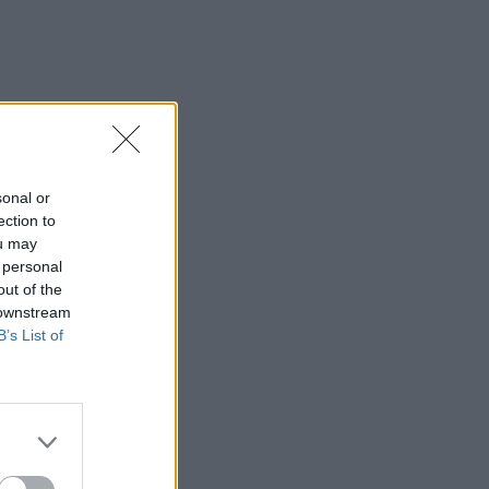
sonal or
ection to
ou may
 personal
out of the
 downstream
B’s List of