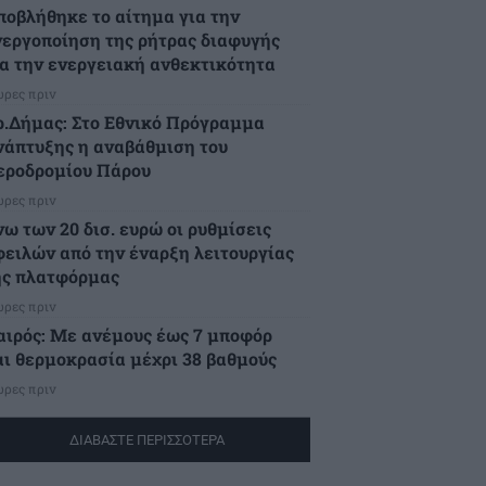
ποβλήθηκε το αίτημα για την
νεργοποίηση της ρήτρας διαφυγής
ια την ενεργειακή ανθεκτικότητα
ώρες πριν
ρ.Δήμας: Στο Εθνικό Πρόγραμμα
νάπτυξης η αναβάθμιση του
εροδρομίου Πάρου
ώρες πριν
νω των 20 δισ. ευρώ οι ρυθμίσεις
φειλών από την έναρξη λειτουργίας
ης πλατφόρμας
ώρες πριν
αιρός: Με ανέμους έως 7 μποφόρ
αι θερμοκρασία μέχρι 38 βαθμούς
ώρες πριν
ΔΙΑΒΑΣΤΕ ΠΕΡΙΣΣΟΤΕΡΑ