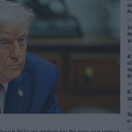
σ
Ρ
18
Σ
δ
γ
33
Κ
ε
π
δ
48
Κ
π
1 
Χ
ο 
1 
ραμπ δήλωσε απόψε ότι θα έχει μια μακρά