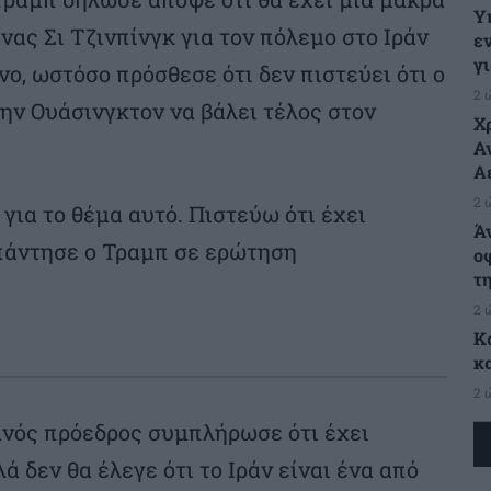
Υ
νας Σι Τζινπίνγκ για τον πόλεμο στο Ιράν
ε
γ
ο, ωστόσο πρόσθεσε ότι δεν πιστεύει ότι ο
2 
ην Ουάσινγκτον να βάλει τέλος στον
Χ
Α
Α
2 
για το θέμα αυτό. Πιστεύω ότι έχει
Ά
πάντησε ο Τραμπ σε ερώτηση
ο
τ
2 
Κ
κ
2 
νός πρόεδρος συμπλήρωσε ότι έχει
ά δεν θα έλεγε ότι το Ιράν είναι ένα από