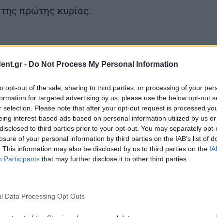
 της πρώτης κυρίας.
ent.gr -
Do Not Process My Personal Information
to opt-out of the sale, sharing to third parties, or processing of your per
formation for targeted advertising by us, please use the below opt-out s
r selection. Please note that after your opt-out request is processed y
eing interest-based ads based on personal information utilized by us or
disclosed to third parties prior to your opt-out. You may separately opt-
losure of your personal information by third parties on the IAB’s list of
. This information may also be disclosed by us to third parties on the
IA
Participants
that may further disclose it to other third parties.
l Data Processing Opt Outs
αίωσε
Τα μεγάλα θέματα στο
Επίσκεψη Τραμπ στην Κίνα
είλει
επίκεντρο της
από τις 13 έως τις 15
σμό
συνάντησης Τραμπ - Σι