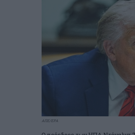
ΑΠΕ/EPA
Ο πρόεδρος των ΗΠΑ Ντόναλντ Τ