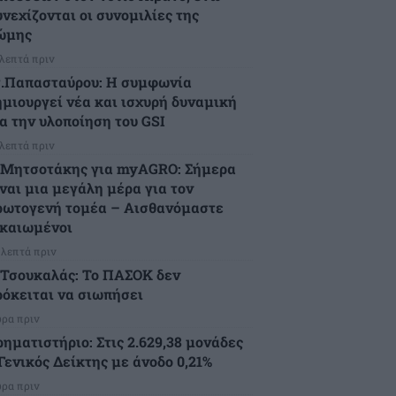
υνεχίζονται οι συνομιλίες της
ώμης
 λεπτά πριν
τ.Παπασταύρου: Η συμφωνία
ημιουργεί νέα και ισχυρή δυναμική
ια την υλοποίηση του GSI
 λεπτά πριν
.Μητσοτάκης για myAGRO: Σήμερα
ίναι μια μεγάλη μέρα για τον
ρωτογενή τομέα – Αισθανόμαστε
ικαιωμένοι
 λεπτά πριν
.Τσουκαλάς: Το ΠΑΣΟΚ δεν
ρόκειται να σιωπήσει
ώρα πριν
ρηματιστήριο: Στις 2.629,38 μονάδες
Γενικός Δείκτης με άνοδο 0,21%
ώρα πριν