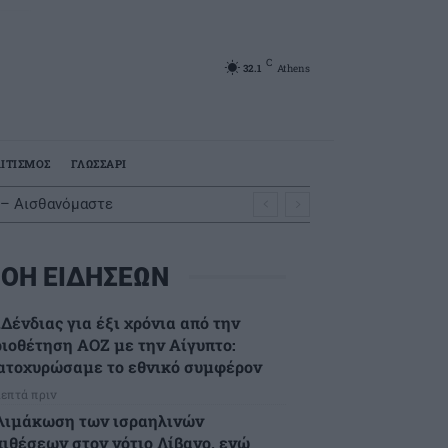
C
32.1
Athens
ΙΤΙΣΜΟΣ
ΓΛΩΣΣΑΡΙ
 – Αισθανόμαστε
ΟΗ ΕΙΔΗΣΕΩΝ
Δένδιας για έξι χρόνια από την
ριοθέτηση ΑΟΖ με την Αίγυπτο:
ατοχυρώσαμε το εθνικό συμφέρον
λεπτά πριν
λιμάκωση των ισραηλινών
πιθέσεων στον νότιο Λίβανο, ενώ