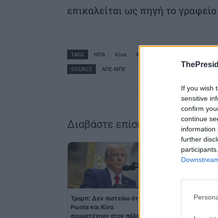
επικαλείται ως πηγή το γραφείο
TAGS
ΗΠΑ
Κίνα
Μέση Ανατολή
ThePresid
SOURCE
ΑΠΕ-ΜΠΕ
If you wish 
sensitive in
confirm you
continue se
Διαβάστε επίσης
information 
further disc
participants
Downstream 
Persona
Τραμπ: Δεν πιστεύω ότι
Τραμπ: Ο Σι διαβεβ
Ρωσία και Κίνα
ότι η Κίνα δεν θα στ
συμμετέχουν στον πόλεμο
στρατιωτικό εξοπλι