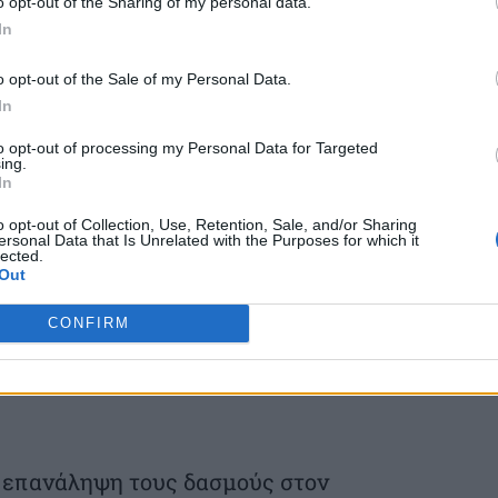
o opt-out of the Sharing of my personal data.
In
ηρεάσει τη δυναμική της συνάντησης
o opt-out of the Sale of my Personal Data.
In
to opt-out of processing my Personal Data for Targeted
ναι ένας χρήσιμος μοχλός πίεσης για το
ing.
In
 βρίσκονται στην ατζέντα της συνάντησης:
o opt-out of Collection, Use, Retention, Sale, and/or Sharing
ersonal Data that Is Unrelated with the Purposes for which it
lected.
Out
5, οι ΗΠΑ και η Κίνα έμοιαζαν να
CONFIRM
υ εμπορικού πολέμου, που θα μπορούσε να
μιας οικονομίας, σημειώνει σε ανάλυσή
’ επανάληψη τους δασμούς στον