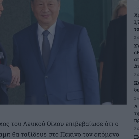
1 
Χ
1,
τ
2 
Σ
ε
α
Δ
2 
Κ
δ
2 
Α
τ
π
χος του Λευκού Οίκου επιβεβαίωσε ότι ο
2 
μπ θα ταξίδευε στο Πεκίνο τον επόμενο
Π