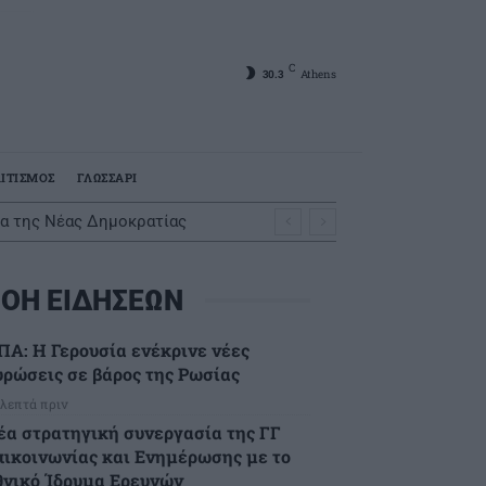
C
30.3
Athens
ΙΤΙΣΜΟΣ
ΓΛΩΣΣΑΡΙ
τα της Νέας Δημοκρατίας
ΟΗ ΕΙΔΗΣΕΩΝ
ΠΑ: Η Γερουσία ενέκρινε νέες
υρώσεις σε βάρος της Ρωσίας
 λεπτά πριν
έα στρατηγική συνεργασία της ΓΓ
πικοινωνίας και Ενημέρωσης με το
θνικό Ίδρυμα Ερευνών