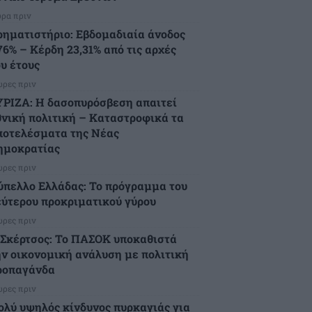
ώρα πριν
ρηματιστήριο: Εβδομαδιαία άνοδος
76% – Κέρδη 23,31% από τις αρχές
ου έτους
ώρες πριν
ΥΡΙΖΑ: Η δασοπυρόσβεση απαιτεί
θνική πολιτική – Καταστροφικά τα
ποτελέσματα της Νέας
ημοκρατίας
ώρες πριν
ύπελλο Ελλάδας: Το πρόγραμμα του
εύτερου προκριματικού γύρου
ώρες πριν
.Σκέρτσος: Το ΠΑΣΟΚ υποκαθιστά
ην οικονομική ανάλυση με πολιτική
ροπαγάνδα
ώρες πριν
ολύ υψηλός κίνδυνος πυρκαγιάς για