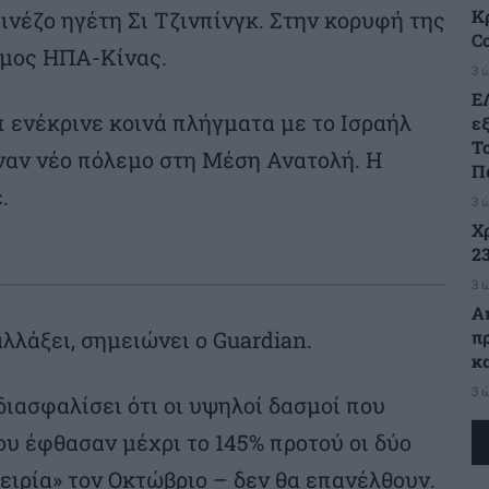
Κρ
ινέζο ηγέτη Σι Τζινπίνγκ. Στην κορυφή της
C
εμος ΗΠΑ-Κίνας.
3 
Ε
 ενέκρινε κοινά πλήγματα με το Ισραήλ
ε
Τ
έναν νέο πόλεμο στη Μέση Ανατολή. Η
Π
.
3 
Χ
23
3 
Α
π
λλάξει, σημειώνει ο Guardian.
κ
3 
διασφαλίσει ότι οι υψηλοί δασμοί που
υ έφθασαν μέχρι το 145% προτού οι δύο
ιρία» τον Οκτώβριο – δεν θα επανέλθουν.