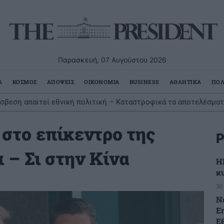
Παρασκευή, 07 Αυγούστου 2026
Α
ΚΟΣΜΟΣ
ΑΠΟΨΕΙΣ
ΟΙΚΟΝΟΜΙΑ
BUSINESS
ΑΘΛΗΤΙΚΑ
ΠΟΛ
σβεση απαιτεί εθνική πολιτική – Καταστροφικά τα αποτελέσμα
: Το πρόγραμμα του δεύτερου προκριματικού γύρου
στο επίκεντρο της
Ρ
 – Σι στην Κίνα
Η
κ
30
Ν
Ε
Ε