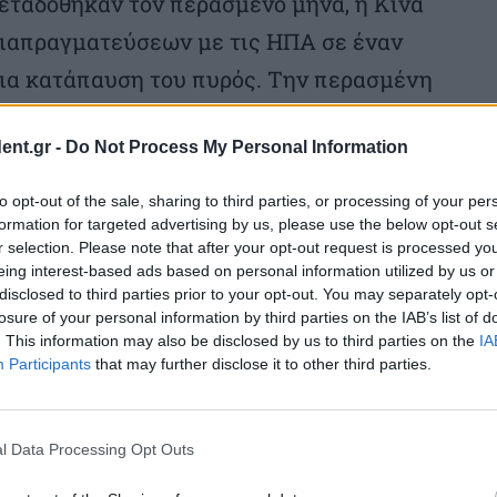
ταδοθήκαν τον περασμένο μήνα, η Κίνα
 διαπραγματεύσεων με τις ΗΠΑ σε έναν
ια κατάπαυση του πυρός. Την περασμένη
ξωτερικών Αμπάς Αραγτσί συναντήθηκε με
ent.gr -
Do Not Process My Personal Information
ι στο Πεκίνο. Σύμφωνα με το Πεκίνο, ο
αύση των εχθροπραξιών» στη Μέση
to opt-out of the sale, sharing to third parties, or processing of your per
formation for targeted advertising by us, please use the below opt-out s
ποστηρίζει το Ιράν στη διασφάλιση της
r selection. Please note that after your opt-out request is processed y
άς του».
eing interest-based ads based on personal information utilized by us or
disclosed to third parties prior to your opt-out. You may separately opt-
losure of your personal information by third parties on the IAB’s list of
σότερο σαφές ότι θέλουν τη βοήθεια της
. This information may also be disclosed by us to third parties on the
IA
Participants
that may further disclose it to other third parties.
 με το Ιράν. Ο υπουργός Οικονομικών των
η αμερικανική κυβέρνηση θέλει να δει το
το Ιράν προκειμένου να ανοίξει και πάλι
l Data Processing Opt Outs