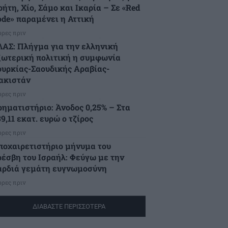
ήτη, Χίο, Σάμο και Ικαρία – Σε «Red
ode» παραμένει η Αττική
ώρες πριν
ΛΑΣ: Πλήγμα για την ελληνική
ξωτερική πολιτική η συμφωνία
ουρκίας-Σαουδικής Αραβίας-
ακιστάν
ώρες πριν
ρηματιστήριο: Άνοδος 0,25% – Στα
9,11 εκατ. ευρώ ο τζίρος
ώρες πριν
ποχαιρετιστήριο μήνυμα του
ρέσβη του Ισραήλ: Φεύγω με την
αρδιά γεμάτη ευγνωμοσύνη
ώρες πριν
ΔΙΑΒΑΣΤΕ ΠΕΡΙΣΣΟΤΕΡΑ