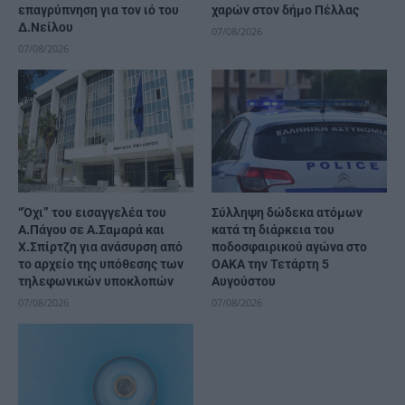
επαγρύπνηση για τον ιό του
χαρών στον δήμο Πέλλας
Δ.Νείλου
07/08/2026
07/08/2026
“Όχι” του εισαγγελέα του
Σύλληψη δώδεκα ατόμων
Α.Πάγου σε Α.Σαμαρά και
κατά τη διάρκεια του
Χ.Σπίρτζη για ανάσυρση από
ποδοσφαιρικού αγώνα στο
το αρχείο της υπόθεσης των
ΟΑΚΑ την Τετάρτη 5
τηλεφωνικών υποκλοπών
Αυγούστου
07/08/2026
07/08/2026