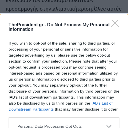
ενισχύουν τον σχεδιασμό πολιτικών
προσαρμογής στην κλιματική κρίση. Όλες αυτές
οι εφαρμογές εντάσσονται σε ένα ευρύτερο
ThePresident.gr -
Do Not Process My Personal
οικοσύστημα υπηρεσιών που καλύπτει
Information
κρίσιμους τομείς όπως η γεωργία, τα δάση, οι
υδάτινοι πόροι, η διαχείριση γης και η ασφάλεια.
If you wish to opt-out of the sale, sharing to third parties, or
processing of your personal or sensitive information for
targeted advertising by us, please use the below opt-out
Η OroraTech, ως επικεφαλής της κοινοπραξίας
section to confirm your selection. Please note that after your
για τους θερμικούς δορυφόρους, έχει ήδη
opt-out request is processed you may continue seeing
interest-based ads based on personal information utilized by
αναπτύξει μια ουσιαστική και πολυεπίπεδη
us or personal information disclosed to third parties prior to
παρουσία στην Ελλάδα, συντονίζοντας το
your opt-out. You may separately opt-out of the further
disclosure of your personal information by third parties on the
σύνολο των δραστηριοτήτων της ελληνικής
IAB’s list of downstream participants. This information may
κοινοπραξίας και συμβάλλοντας ενεργά τόσο
also be disclosed by us to third parties on the
IAB’s List of
Downstream Participants
that may further disclose it to other
στο διαστημικό όσο και στο επίγειο σκέλος του
third parties.
συστήματος. Συγκεκριμένα, έχει εγκαταστήσει
Personal Data Processing Opt Outs
επιχειρησιακό κέντρο λειτουργιών με πλήρη