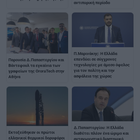
αντιπυρική περίοδο
Π.Μαρινάκης: Η Ελλάδα
επενδύει σε σύγχρονες
Παρουσία Δ.Παπαστεργίου και
τεχνολογίες με άμεσο όφελος
Βάντεφουλ τα εγκαίνια των
για τον πολίτη και την
γραφείων της OroraTech στην
ασφάλεια της χώρας
Αθήνα
Δ.Παπαστεργίου: Η Ελλάδα
Εκτοξεύθηκαν οι πρώτοι
διαθέτει πλέον ένα ώριμο και
ελληνικοί θερμικοί δορυφόροι
ανταγωνιστικό διαστημικό