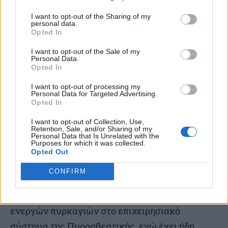
υποδομή και αυτοματοποίηση, έχει υλοποιήσει
I want to opt-out of the Sharing of my
personal data.
τα πρωτόκολλα διασύνδεσης και ολοκλήρωσης
Opted In
δεδομένων, ενώ έχει θέσει σε λειτουργία
I want to opt-out of the Sale of my
διαδικασίες χειρισμού δορυφόρων και
Personal Data.
Opted In
επιχειρησιακών διαδικασιών.
I want to opt-out of processing my
Personal Data for Targeted Advertising.
Παράλληλα, αναπτύσσει καινοτόμους
Opted In
αισθητήρες και πρωτότυπα μοντέλα
I want to opt-out of Collection, Use,
Retention, Sale, and/or Sharing of my
θερμοκρασίας και περιβαλλοντικής
Personal Data that Is Unrelated with the
Purposes for which it was collected.
παρακολούθησης, αξιοποιώντας δεδομένα
Opted Out
δορυφόρων και υποδομές βαθμονόμησης. Σε
CONFIRM
συνεργασία με ελληνικούς φορείς, έχει
προχωρήσει στην ενσωμάτωση των δεδομένων
ενεργών πυρκαγιών στο επιχειρησιακό
σύστημα της Πυροσβεστικής, ενώ έχει ήδη