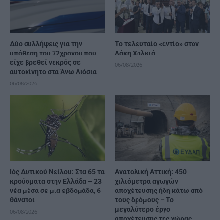
Δύο συλλήψεις για την
Το τελευταίο «αντίο» στον
υπόθεση του 72χρονου που
Λάκη Χαλκιά
είχε βρεθεί νεκρός σε
06/08/2026
αυτοκίνητο στα Άνω Λιόσια
06/08/2026
Ιός Δυτικού Νείλου: Στα 65 τα
Ανατολική Αττική: 450
κρούσματα στην Ελλάδα – 23
χιλιόμετρα αγωγών
νέα μέσα σε μία εβδομάδα, 6
αποχέτευσης ήδη κάτω από
θάνατοι
τους δρόμους – Το
μεγαλύτερο έργο
06/08/2026
αποχέτευσης της χώρας