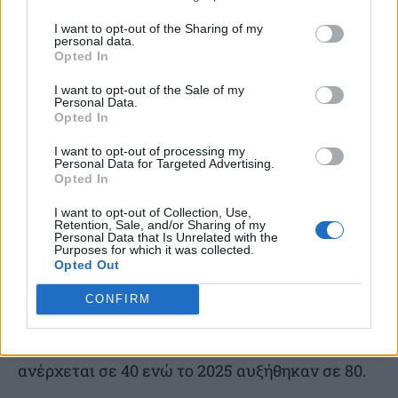
Παράλληλα το Πυροσβεστικό Σώμα
λαμβάνοντας εναέρια εικόνα και βίντεο σε
I want to opt-out of the Sharing of my
personal data.
πραγματικό χρόνο, δύναται να αξιολογήσει
Opted In
ταχύτατα το περιστατικό, πριν την άφιξη των
I want to opt-out of the Sale of my
Personal Data.
επιχειρησιακών μονάδων απόκρισης, ως προς
Opted In
την προτεραιότητα ανάπτυξης – διαχείρισης
I want to opt-out of processing my
των επιχειρησιακών του δυνάμεων (επίγειων
Personal Data for Targeted Advertising.
Opted In
και εναέριων).
I want to opt-out of Collection, Use,
Retention, Sale, and/or Sharing of my
Τέλος, αξίζει να επισημανθεί ότι η χρήση drones
Personal Data that Is Unrelated with the
Purposes for which it was collected.
στη δασοπυρόσβεση έχει ενισχυθεί σημαντικά
Opted Out
τα τελευταία χρόνια καθώς το 2024, αποτέλεσε
CONFIRM
την πρώτη χρονιά ευρείας επιχειρησιακής
εφαρμογής τους, με τον αριθμό τους να
ανέρχεται σε 40 ενώ το 2025 αυξήθηκαν σε 80.