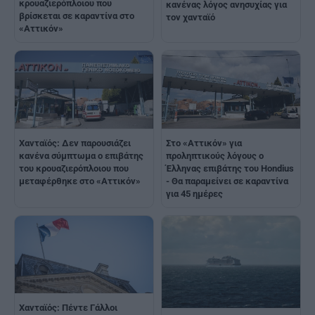
κρουαζιερόπλοιου που
κανένας λόγος ανησυχίας για
βρίσκεται σε καραντίνα στο
τον χανταϊό
«Αττικόν»
Χανταϊός: Δεν παρουσιάζει
Στο «Αττικόν» για
κανένα σύμπτωμα ο επιβάτης
προληπτικούς λόγους ο
του κρουαζιερόπλοιου που
Έλληνας επιβάτης του Hondius
μεταφέρθηκε στο «Αττικόν»
- Θα παραμείνει σε καραντίνα
για 45 ημέρες
Χανταϊός: Πέντε Γάλλοι