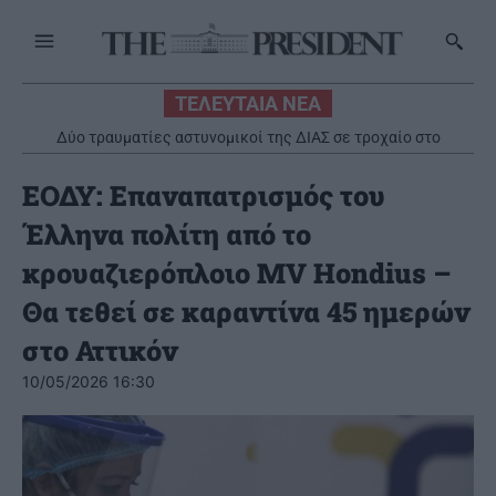
ΤΕΛΕΥΤΑΙΑ ΝΕΑ
Οι αντάρτες Χούθι ανακοίνωσαν ότι έπληξαν σαουδαραβικό
διυλιστήριο στην ακτή της Ερυθράς Θάλασσας
ΕΟΔΥ: Επαναπατρισμός του
Έλληνα πολίτη από το
κρουαζιερόπλοιο MV Hondius –
Θα τεθεί σε καραντίνα 45 ημερών
στο Αττικόν
10/05/2026 16:30