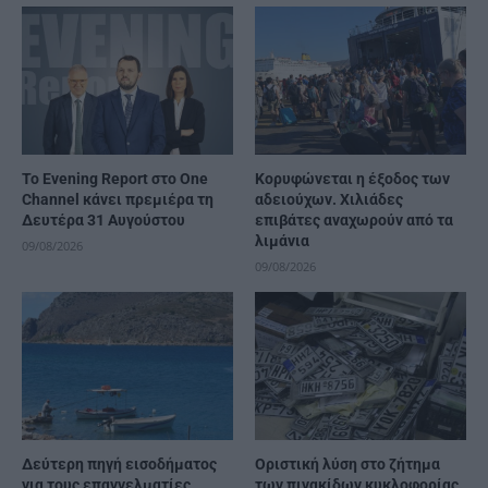
Το Evening Report στο One
Κορυφώνεται η έξοδος των
Channel κάνει πρεμιέρα τη
αδειούχων. Χιλιάδες
Δευτέρα 31 Αυγούστου
επιβάτες αναχωρούν από τα
λιμάνια
09/08/2026
09/08/2026
Δεύτερη πηγή εισοδήματος
Οριστική λύση στο ζήτημα
για τους επαγγελματίες
των πινακίδων κυκλοφορίας.