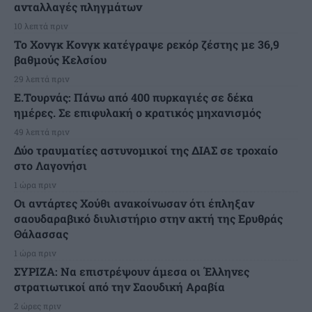
ανταλλαγές πληγμάτων
10 λεπτά πριν
Το Χονγκ Κονγκ κατέγραψε ρεκόρ ζέστης με 36,9
βαθμούς Κελσίου
29 λεπτά πριν
Ε.Τουρνάς: Πάνω από 400 πυρκαγιές σε δέκα
ημέρες. Σε επιφυλακή ο κρατικός μηχανισμός
49 λεπτά πριν
Δύο τραυματίες αστυνομικοί της ΔΙΑΣ σε τροχαίο
στο Λαγονήσι
1 ώρα πριν
Οι αντάρτες Χούθι ανακοίνωσαν ότι έπληξαν
σαουδαραβικό διυλιστήριο στην ακτή της Ερυθράς
Θάλασσας
1 ώρα πριν
ΣΥΡΙΖΑ: Να επιστρέψουν άμεσα οι Έλληνες
στρατιωτικοί από την Σαουδική Αραβία
2 ώρες πριν