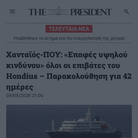
ΤΕΛΕΥΤΑΙΑ ΝΕΑ
Χρ.Δήμας: Στο Εθνικό Πρόγραμμα Ανάπτυξης η αναβάθμιση του
Υποβλήθηκε το αίτημα για την ενεργοποίηση της ρήτρας
διαφυγής για την ενεργειακή ανθεκτικότητα
Αεροδρομίου Πάρου
Χανταϊός-ΠΟΥ: «Επαφές υψηλού
κινδύνου» όλοι οι επιβάτες του
Hondius – Παρακολούθηση για 42
ημέρες
09/05/2026 21:00