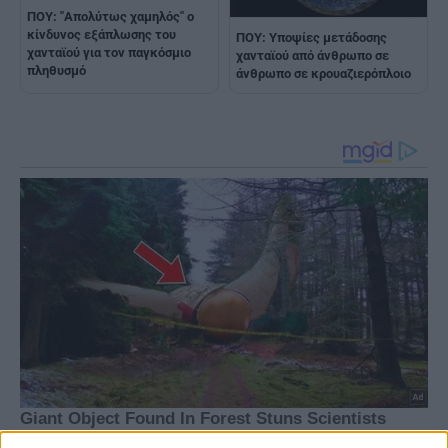
ΠOY: "Απολύτως χαμηλός" ο
κίνδυνος εξάπλωσης του
ΠΟΥ: Υποψίες μετάδοσης
χανταϊού για τον παγκόσμιο
χανταϊού από άνθρωπο σε
πληθυσμό
άνθρωπο σε κρουαζιερόπλοιο