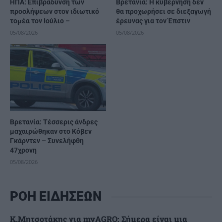
ΗΠΑ: Επιβράδυνση των
Βρετανία: Η κυβέρνηση δεν
προσλήψεων στον ιδιωτικό
θα προχωρήσει σε διεξαγωγή
τομέα τον Ιούλιο –
έρευνας για τον Έπστιν
05/08/2026
05/08/2026
Βρετανία: Τέσσερις άνδρες
μαχαιρώθηκαν στο Κόβεν
Γκάρντεν – Συνελήφθη
47χρονη
05/08/2026
ΡΟΗ ΕΙΔΗΣΕΩΝ
Κ.Μητσοτάκης για myAGRO: Σήμερα είναι μια