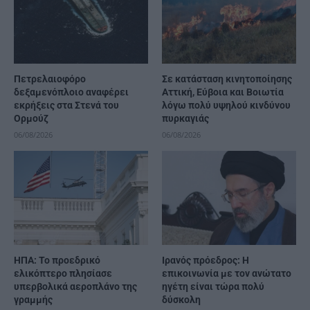
Πετρελαιοφόρο
Σε κατάσταση κινητοποίησης
δεξαμενόπλοιο αναφέρει
Αττική, Εύβοια και Βοιωτία
εκρήξεις στα Στενά του
λόγω πολύ υψηλού κινδύνου
Ορμούζ
πυρκαγιάς
06/08/2026
06/08/2026
ΗΠΑ: Το προεδρικό
Ιρανός πρόεδρος: Η
ελικόπτερο πλησίασε
επικοινωνία με τον ανώτατο
υπερβολικά αεροπλάνο της
ηγέτη είναι τώρα πολύ
γραμμής
δύσκολη