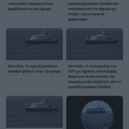
τελευταίες απομακρύνσεις
κρουαζιερόπλοιου Hondius θα
προβλέπονται για σήμερα
επαναπατριστούν σήμερα με
πτήση «υγειονομικού
χαρακτήρα»
Χανταϊός: Το κρουζιερόπλοιο
Χανταϊός: Ο επικεφαλής του
Hondius φθάνει στην Τενερίφη
ΠΟΥ μεταβαίνει στα Κανάρια
Νησιά για να συντονίσει την
απομάκρυνση επιβατών από το
κρουαζιερόπλοιο Hondius