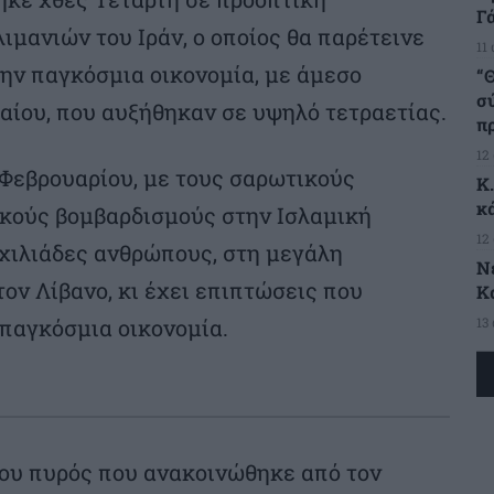
Γ
μανιών του Ιράν, ο οποίος θα παρέτεινε
11
ην παγκόσμια οικονομία, με άμεσο
“Θ
σ
λαίου, που αυξήθηκαν σε υψηλό τετραετίας.
π
12
 Φεβρουαρίου, με τους σαρωτικούς
Κ
κ
κούς βομβαρδισμούς στην Ισλαμική
12
 χιλιάδες ανθρώπους, στη μεγάλη
Ν
τον Λίβανο, κι έχει επιπτώσεις που
Κ
13
 παγκόσμια οικονομία.
ου πυρός που ανακοινώθηκε από τον