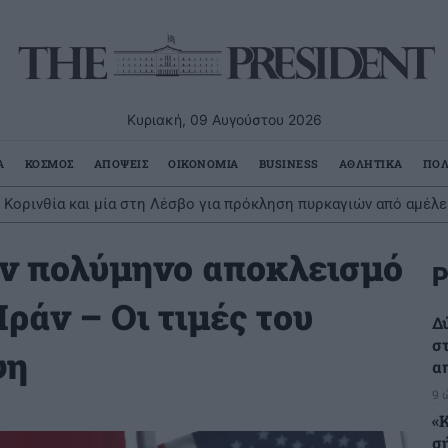
Κυριακή, 09 Αυγούστου 2026
Α
ΚΟΣΜΟΣ
ΑΠΟΨΕΙΣ
ΟΙΚΟΝΟΜΙΑ
BUSINESS
ΑΘΛΗΤΙΚΑ
ΠΟΛ
Φινόπουλου από σήμερα τα μεσάνυχτα
ν πολύμηνο αποκλεισμό
Ρ
Ιράν – Οι τιμές του
Δ
σ
ψη
α
9 
«
σ