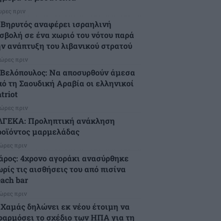
ώρες πριν
 Βηρυτός αναφέρει ισραηλινή
ισβολή σε ένα χωριό του νότου παρά
ην ανάπτυξη του λιβανικού στρατού
 ώρες πριν
.Βελόπουλος: Να αποσυρθούν άμεσα
πό τη Σαουδική Αραβία οι ελληνικοί
triot
 ώρες πριν
ΛΓΕΚΑ: Προληπτική ανάκληση
ροϊόντος μαρμελάδας
 ώρες πριν
άρος: 4χρονο αγοράκι ανασύρθηκε
ρίς τις αισθήσεις του από πισίνα
each bar
 ώρες πριν
 Χαμάς δηλώνει εκ νέου έτοιμη να
φαρμόσει το σχέδιο των ΗΠΑ για τη