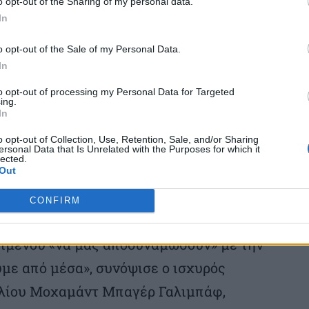
βολή στην Ουκρανία.
o opt-out of the Sharing of my personal data.
In
στενό θα παραμείνει κλειδωμένο από την
o opt-out of the Sale of my Personal Data.
διέξοδο», καθώς ναι μεν «οι μάχες έχουν
In
εν προκύπτει καμιά διαρκής λύση» έκαναν
to opt-out of processing my Personal Data for Targeted
ing.
In
o opt-out of Collection, Use, Retention, Sale, and/or Sharing
ersonal Data that Is Unrelated with the Purposes for which it
ιγκτον πως επιδιώκει την κατάρρευση της
lected.
Out
CONFIRM
κονομική πίεση» και να υποδαυλίσουν
ιμένου «να μας αποδυναμώσουν» με την
με από μέσα», συνόψισε ο ισχυρός
υλίου Μοχαμάντ Μπαγέρ Γαλιμπάφ,