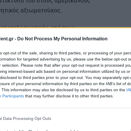
νητικός αξιωματούχος.
ο αποτελεσματικός από τους
ναλντ Τραμπ κατά τη διάρκεια
ent.gr -
Do Not Process My Personal Information
ον ειδησεογραφικό ιστότοπο Axios.
to opt-out of the sale, sharing to third parties, or processing of your per
formation for targeted advertising by us, please use the below opt-out s
r selection. Please note that after your opt-out request is processed y
eing interest-based ads based on personal information utilized by us or
disclosed to third parties prior to your opt-out. You may separately opt-
 διαπραγματεύσεων Ουάσιγκτον-
losure of your personal information by third parties on the IAB’s list of
. This information may also be disclosed by us to third parties on the
IA
εται, οι τιμές του πετρελαίου
Participants
that may further disclose it to other third parties.
υρικότητα των αγορών. Η τιμή του
άς Μπρεντ Βόρειας Θάλασσας ξεπέρασε τα
l Data Processing Opt Outs
ότερο επίπεδο από το 2022, όταν ο στρατός