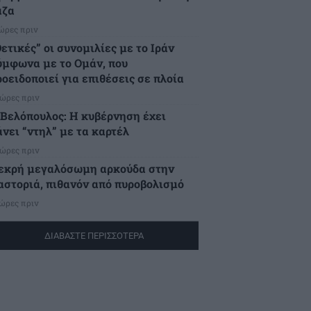
άζα
 ώρες πριν
ετικές” οι συνομιλίες με το Ιράν
ύμφωνα με το Ομάν, που
ροειδοποιεί για επιθέσεις σε πλοία
 ώρες πριν
.Βελόπουλος: Η κυβέρνηση έχει
άνει “ντηλ” με τα καρτέλ
 ώρες πριν
εκρή μεγαλόσωμη αρκούδα στην
αστοριά, πιθανόν από πυροβολισμό
 ώρες πριν
ΔΙΑΒΑΣΤΕ ΠΕΡΙΣΣΟΤΕΡΑ