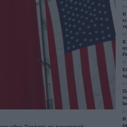
9 
Η
ε
τ
10
Κ
α
Pa
10
Ε
π
11
Π
χω
b
11
Η
ε
κε χθες Τετάρτη σε προοπτική