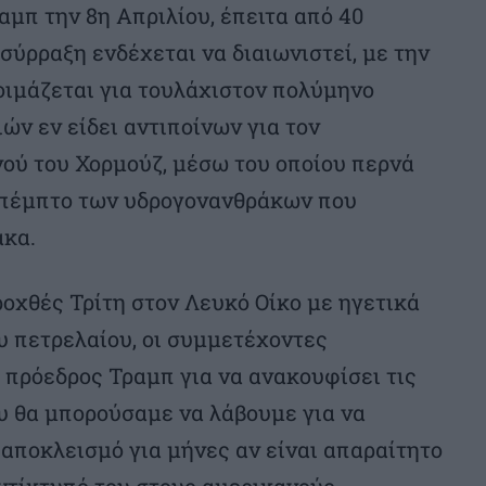
μπ την 8η Απριλίου, έπειτα από 40
σύρραξη ενδέχεται να διαιωνιστεί, με την
οιμάζεται για τουλάχιστον πολύμηνο
ών εν είδει αντιποίνων για τον
νού του Χορμούζ, μέσω του οποίου περνά
 πέμπτο των υδρογονανθράκων που
ακα.
οχθές Τρίτη στον Λευκό Οίκο με ηγετικά
υ πετρελαίου, οι συμμετέχοντες
 πρόεδρος Τραμπ για να ανακουφίσει τις
ου θα μπορούσαμε να λάβουμε για να
αποκλεισμό για μήνες αν είναι απαραίτητο
ντίκτυπό του στους αμερικανούς