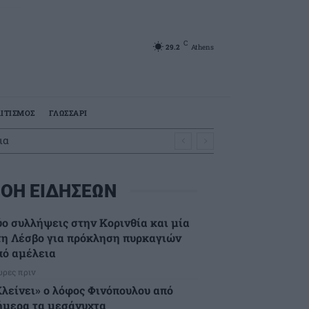
C
29.2
Athens
ΙΤΙΣΜΟΣ
ΓΛΩΣΣΑΡΙ
ΟΗ ΕΙΔΗΣΕΩΝ
ύο συλλήψεις στην Κορινθία και μία
τη Λέσβο για πρόκληση πυρκαγιών
πό αμέλεια
ώρες πριν
Κλείνει» ο λόφος Φινόπουλου από
ήμερα τα μεσάνυχτα