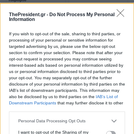
ThePresident.gr -
Do Not Process My Personal
Information
If you wish to opt-out of the sale, sharing to third parties, or
processing of your personal or sensitive information for
targeted advertising by us, please use the below opt-out
section to confirm your selection. Please note that after your
Ο.Κεφαλογιάννη: Καμία
opt-out request is processed you may continue seeing
ανησυχία για τον τουρισμό –
interest-based ads based on personal information utilized by
Ευρωπαϊκή πρόκληση η αύξηση
του κόστους καυσίμων
us or personal information disclosed to third parties prior to
your opt-out. You may separately opt-out of the further
disclosure of your personal information by third parties on the
IAB’s list of downstream participants. This information may
Ό.Κεφαλογιάννη: Συνάντηση
also be disclosed by us to third parties on the
IAB’s List of
με την ευρωβουλευτή και
Downstream Participants
that may further disclose it to other
πρόεδρο της Επιτροπής
third parties.
Μεταφορών και Τουρισμού
Ελίζα Βόζεμπεργκ
Personal Data Processing Opt Outs
I want to opt-out of the Sharing of my