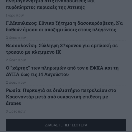
ανεμογεννήτρια στις αναδασωτέες και
πυρόπληκτες περιοχές της Αττικής
1 ώρα πριν
Γ.Μπουλέκος: Εθνικό ζήτημα η δασοπυρόσβεση. Να
δοθούν άμεσα οι αποζημιώσεις στους πληγέντες
2 ώρες πριν
Θεσσαλονίκη: Σύλληψη 37χρονου για εμπλοκή σε
τροχαίο με κλεμμένο ΙΧ
2 ώρες πριν
Ο “χάρτης” των πληρωμών από τον e-ΕΦΚΑ και τη
ΔΥΠΑ έως τις 14 Αυγούστου
2 ώρες πριν
Ρωσία: Πυρκαγιά σε διυλιστήριο πετρελαίου στο
Κρασνοντάρ μετά από ουκρανική επίθεση με
drones
3 ώρες πριν
ΔΙΑΒΑΣΤΕ ΠΕΡΙΣΣΟΤΕΡΑ