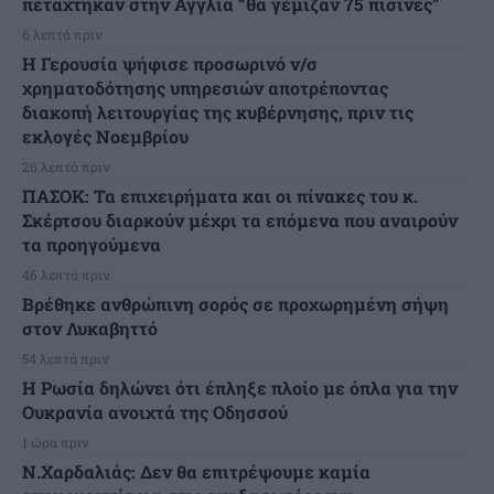
πετάχτηκαν στην Αγγλία “θα γέμιζαν 75 πισίνες”
6 λεπτά πριν
Η Γερουσία ψήφισε προσωρινό ν/σ
χρηματοδότησης υπηρεσιών αποτρέποντας
διακοπή λειτουργίας της κυβέρνησης, πριν τις
εκλογές Νοεμβρίου
26 λεπτά πριν
ΠΑΣΟΚ: Τα επιχειρήματα και οι πίνακες του κ.
Σκέρτσου διαρκούν μέχρι τα επόμενα που αναιρούν
τα προηγούμενα
46 λεπτά πριν
Βρέθηκε ανθρώπινη σορός σε προχωρημένη σήψη
στον Λυκαβηττό
54 λεπτά πριν
Η Ρωσία δηλώνει ότι έπληξε πλοίο με όπλα για την
Ουκρανία ανοιχτά της Οδησσού
1 ώρα πριν
Ν.Χαρδαλιάς: Δεν θα επιτρέψουμε καμία