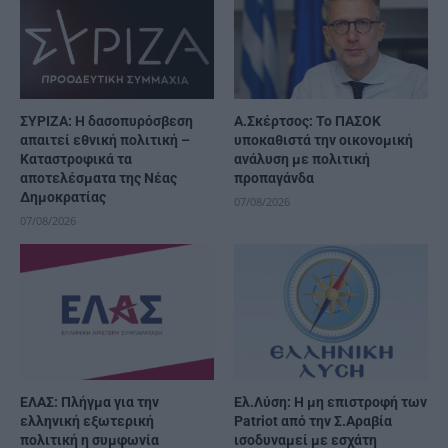
ΣΥΡΙΖΑ: Η δασοπυρόσβεση
Α.Σκέρτσος: Το ΠΑΣΟΚ
απαιτεί εθνική πολιτική –
υποκαθιστά την οικονομική
Καταστροφικά τα
ανάλυση με πολιτική
αποτελέσματα της Νέας
προπαγάνδα
Δημοκρατίας
07/08/2026
07/08/2026
ΕΛΑΣ: Πλήγμα για την
Ελ.Λύση: Η μη επιστροφή των
ελληνική εξωτερική
Patriot από την Σ.Αραβία
πολιτική η συμφωνία
ισοδυναμεί με εσχάτη