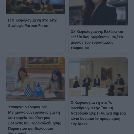
Η Ό.Κεφαλογιάννη στο Jet2
Strategic Partner Forum
Ολ.Κεφαλογιάννη: Ελλάδα και
Γαλλία διαμορφώνουν μαζί το
μέλλον του ευρωπαϊκού
τουρισμού
Ό.Κεφαλογιάννη στο 1o
Υπουργείο Τουρισμού:
συνέδριο για την Τοπική
Μνημόνιο συνεργασίας για τη
Αυτοδιοίκηση: Η Αθήνα σήμερα
λειτουργία του Κέντρου
είναι δυναμικός προορισμός
Έρευνας και Παρακολούθησης
city break
Παράκτιου και Θαλάσσιου
Τουρισμού