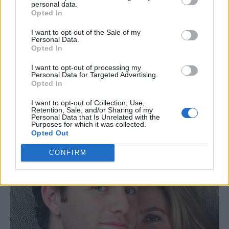
personal data.
Opted In
I want to opt-out of the Sale of my
Personal Data.
Opted In
'Ο.Κεφαλογιάννη: Στήριξη
I want to opt-out of processing my
μικρομεσαίων επιχειρήσεων
Personal Data for Targeted Advertising.
ως πυλώνα του ευρωπαϊκού
Ό.Κεφαλογιάννη: Η Ελλάδα
Opted In
τουρισμού
παραμένει ασφαλής και
αξιόπιστος προορισμός
I want to opt-out of Collection, Use,
Retention, Sale, and/or Sharing of my
Personal Data that Is Unrelated with the
Purposes for which it was collected.
Opted Out
CONFIRM