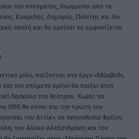
ποι του πνεύματος, διωγμένοι από τα
σος, Κακριδής, Δημαράς, Πολίτης κα. Θα
ρική σχολή και θα αρχίσει να εμφανίζεται
ά
αντικό ρόλο, παίζοντας στο έργο «Μάκβεθ»,
 και τον επόμενο χρόνο θα παίξει στον
τικό δάσκαλο του θεάτρου. Χωρίς να
 το 1955 θα κάνει και την πρώτη του
γανάκι του Αττίκ», σε σκηνοθεσία Φρίξου
ούλη, τον Αλέκο Αλεξανδράκη και τον
τά θα ξαναπαίξει στον «Μπάρμπα Γιάννη τον