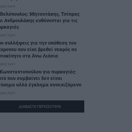
ώρες πριν
.Βελόπουλος: Μητσοτάκης, Τσίπρας
αι Ανδρουλάκης ευθύνονται για τις
υρκαγιές
ώρες πριν
ύο συλλήψεις για την υπόθεση του
2χρονου που είχε βρεθεί νεκρός σε
υτοκίνητο στα Άνω Λιόσια
ώρες πριν
.Κωνσταντοπούλου για πυρκαγιές:
υτό που συμβαίνει δεν είναι
τύχημα αλλά έγκλημα συνεχιζόμενο
ώρες πριν
ΔΙΑΒΑΣΤΕ ΠΕΡΙΣΣΟΤΕΡΑ