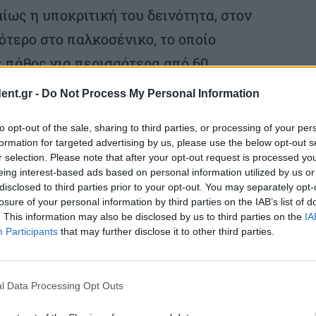
ίως η υποκριτική του δεινότητα, στον
τερο στο παλκοσένικο, το οποίο
ε πάθος για περισσότερα από 60
είχε συνδέσει τη ζωή του με τον μεγάλο
ent.gr -
Do Not Process My Personal Information
τη ηθοποιό Έλλη Φωτίου, με την οποία
to opt-out of the sale, sharing to third parties, or processing of your per
 κοινωνικούς αγώνες και στην υπηρεσία
formation for targeted advertising by us, please use the below opt-out s
ων, μακριά από τα φώτα της δημοσιότητας
r selection. Please note that after your opt-out request is processed y
eing interest-based ads based on personal information utilized by us or
ξεχωριστή σεμνότητα και απλότητα.
disclosed to third parties prior to your opt-out. You may separately opt-
losure of your personal information by third parties on the IAB’s list of
. This information may also be disclosed by us to third parties on the
IA
 ‘50, ο Στέφανος Ληναίος θα συνεργαστεί
Participants
that may further disclose it to other third parties.
τας σε περίπου 100 θεατρικά έργα – πολλά
, μέχρι να αποκτήσει, με την Έλλη του, το
l Data Processing Opt Outs
 Μαργαρίτα, για χρόνια διευθύντρια του Β