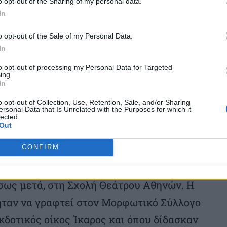
o opt-out of the Sharing of my personal data.
Αλέξη – το Θέατρο Άλφα, όπου στέγασε τον
In
ατρο», αλλά και τα όνειρά του για την
ς ταινίες, έκανε ραδιοφωνικές παραγωγές,
o opt-out of the Sale of my Personal Data.
In
μπές, έγραψε τρία βιβλία και συχνά
to opt-out of processing my Personal Data for Targeted
αϊκές εφημερίδες, για θέματα πολιτισμού.
ing.
In
 το θέατρο
o opt-out of Collection, Use, Retention, Sale, and/or Sharing
ersonal Data that Is Unrelated with the Purposes for which it
lected.
Out
ό όνομα Διονύσης Μυτιληναίος),
CONFIRM
 1928 στη Μεσσήνη Μεσσηνίας και το 1947
ήσει στην Πάντειο, την οποία θα
έσως μετά, στη Σχολή Θεάτρου Αθηνών. Η
 ήταν να γραφτεί στον Μορφωτικό Σύλλογο
εκδοτικός οίκος Ίκαρος και όπου δίδασκαν