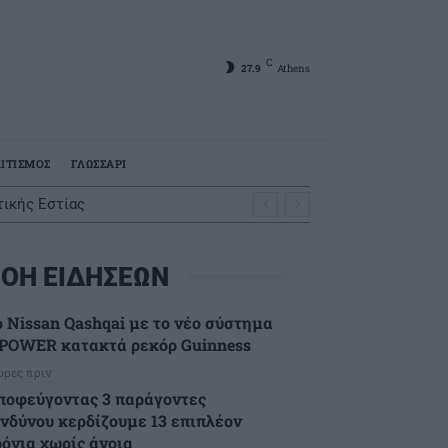
C
27.9
Athens
ΙΤΙΣΜΟΣ
ΓΛΩΣΣΑΡΙ
ικής Εστίας
ΟΗ ΕΙΔΗΣΕΩΝ
ο Nissan Qashqai με το νέο σύστημα
-POWER κατακτά ρεκόρ Guinness
ώρες πριν
ποφεύγοντας 3 παράγοντες
ινδύνου κερδίζουμε 13 επιπλέον
ρόνια χωρίς άνοια