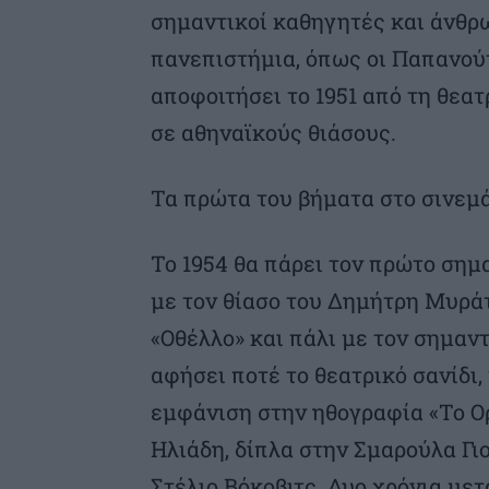
σημαντικοί καθηγητές και άνθρω
πανεπιστήμια, όπως οι Παπανούτ
αποφοιτήσει το 1951 από τη θεατ
σε αθηναϊκούς θιάσους.
Τα πρώτα του βήματα στο σινεμ
Το 1954 θα πάρει τον πρώτο σημ
με τον θίασο του Δημήτρη Μυράτ
«Οθέλλο» και πάλι με τον σημαν
αφήσει ποτέ το θεατρικό σανίδι,
εμφάνιση στην ηθογραφία «Το Ορ
Ηλιάδη, δίπλα στην Σμαρούλα Γι
Στέλιο Βόκοβιτς. Δυο χρόνια με