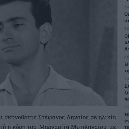
4 
Ο
σ
5 
Ο
π
Λ
5 
H
τη
6 
Ε
ξ
πρ
6 
Η
ι σκηνοθέτης Στέφανος Ληναίος σε ηλικία
έ
τή η κόρη του, Μαργαρίτα Μυτιληναίου, με
τ