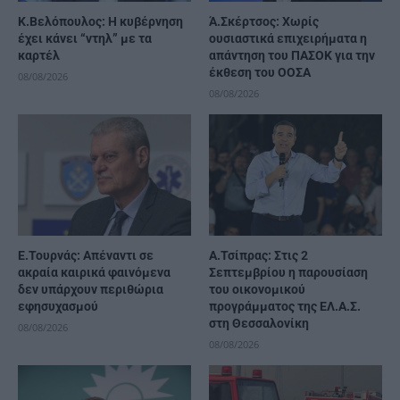
Κ.Βελόπουλος: Η κυβέρνηση
Ά.Σκέρτσος: Χωρίς
έχει κάνει “ντηλ” με τα
ουσιαστικά επιχειρήματα η
καρτέλ
απάντηση του ΠΑΣΟΚ για την
έκθεση του ΟΟΣΑ
08/08/2026
08/08/2026
Ε.Τουρνάς: Απέναντι σε
Α.Τσίπρας: Στις 2
ακραία καιρικά φαινόμενα
Σεπτεμβρίου η παρουσίαση
δεν υπάρχουν περιθώρια
του οικονομικού
εφησυχασμού
προγράμματος της ΕΛ.Α.Σ.
στη Θεσσαλονίκη
08/08/2026
08/08/2026