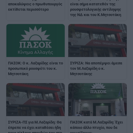
αποκαλύψεις ο πρωθυπουργός
είναι σήμα κατατεθέν της
εκτίθεται περισσότερο
ρουσφετολογικής αντίληψης
της ΝΔ και του Κ.Μητσοτάκη
ΠΑΣΟΚ: Ο κ. Λαζαρίδης είναι το
ΣΥΡΙΖΑ: Να αποπέμψει άμεσα
προσωπικό ρουσφέτι του κ.
τον Μ.Λαζαρίδη ο κ.
Μητσοτάκη
Μητσοτάκης
ΣΥΡΙΖΑ-ΠΣ για Μ.Λαζαρίδη: Θα
ΠΑΣΟΚ κατά Μ.Λαζαρίδη: Έχει
έπρεπε να έχει καταθέσει ήδη
κάποιο άλλο πτυχίο, που δε
τους τίτλους σπουδών του στη
γνωρίζουμε;