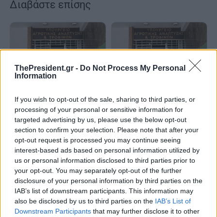
Διαβάστε επίσης
ThePresident.gr -
Do Not Process My Personal
Information
Κύκλοι ΥΠΑΑΤ για επίσκεψη
Σ.Πρωτοψάλτης: Aυστηρή
Τσίπρα στη Λέσβο: Η
τήρηση των μέτρων -
If you wish to opt-out of the sale, sharing to third parties, or
κατάσταση στο νησί δεν
Αναρτήθηκε ο “οδηγός” για τη
processing of your personal or sensitive information for
προσφέρεται για φθηνή
σταδιακή άρση των μέτρων
targeted advertising by us, please use the below opt-out
αντιπολίτευση και κορώνες
που αφορούν ώριμα τυριά
section to confirm your selection. Please note that after your
opt-out request is processed you may continue seeing
interest-based ads based on personal information utilized by
us or personal information disclosed to third parties prior to
your opt-out. You may separately opt-out of the further
disclosure of your personal information by third parties on the
IAB’s list of downstream participants. This information may
Συναντήσεις Σχοινά με
Μ.Λαζαρίδης: Πολυεπίπεδη
also be disclosed by us to third parties on the
IAB’s List of
Ευρωπαίους Επιτρόπους -
παρέμβαση για τον αφθώδη
Downstream Participants
that may further disclose it to other