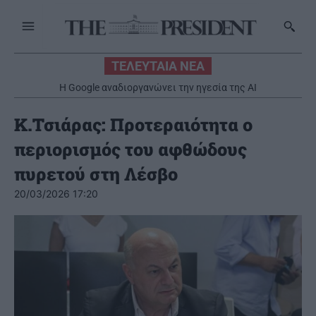
ΤΕΛΕΥΤΑΙΑ ΝΕΑ
ΕΛΑΣ: Ο κ. Μητσοτάκης ανακάλυψε ξανά τη βιομηχανία λίγους
H Google αναδιοργανώνει την ηγεσία της AI
μήνες πριν από τις εκλογές
Κ.Τσιάρας: Προτεραιότητα ο
περιορισμός του αφθώδους
πυρετού στη Λέσβο
20/03/2026 17:20