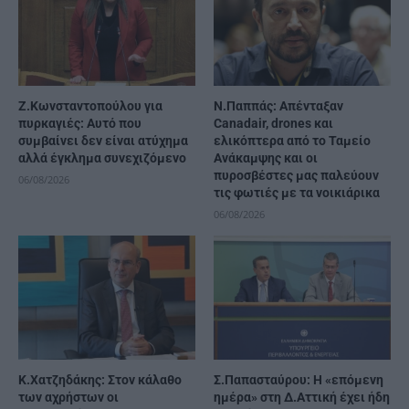
Ζ.Κωνσταντοπούλου για
Ν.Παππάς: Απένταξαν
πυρκαγιές: Αυτό που
Canadair, drones και
συμβαίνει δεν είναι ατύχημα
ελικόπτερα από το Ταμείο
αλλά έγκλημα συνεχιζόμενο
Ανάκαμψης και οι
πυροσβέστες μας παλεύουν
06/08/2026
τις φωτιές με τα νοικιάρικα
06/08/2026
Κ.Χατζηδάκης: Στον κάλαθο
Σ.Παπασταύρου: Η «επόμενη
των αχρήστων οι
ημέρα» στη Δ.Αττική έχει ήδη