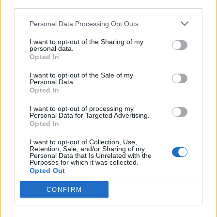
Στόχος νέο κεφάλαιο
πυρετό και στήριξη
third parties.
εμπιστοσύνης με τις
κτηνοτρόφων
Βρυξέλλες για τον αγροτικό
Personal Data Processing Opt Outs
τομέα
I want to opt-out of the Sharing of my
personal data.
Opted In
I want to opt-out of the Sale of my
Personal Data.
Opted In
Κ.Τσιάρας από τη Λέσβο:
I want to opt-out of processing my
Προτεραιότητα η ανάσχεση του
Personal Data for Targeted Advertising.
Κ.Τσιάρας: Στηρίξαμε τον
αφθώδους πυρετού και η
Opted In
πρωτογενή τομέα εν μέσω
στήριξη της κτηνοτροφίας
πολλαπλών κρίσεων -
Μ.Λαζαρίδης: Δεσμεύομαι για
I want to opt-out of Collection, Use,
Retention, Sale, and/or Sharing of my
σκληρή δουλειά
Personal Data that Is Unrelated with the
Purposes for which it was collected.
Opted Out
CONFIRM