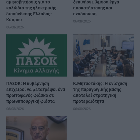
αμφισβητήσεις για το
ξεκινήσει. Άμεσα έργα
καλώδιο της ηλεκτρικής
αποκατάστασης και
διασύνδεσης Ελλάδας-
αναδάσωση
Κύπρου
06/08/2026
06/08/2026
ΠΑΣΟΚ: Η κυβέρνηση
Κ.Μητσοτάκης: Η ενίσχυση
επιχειρεί να μετατρέψει ένα
της παραγωγικής βάσης
πρωτοφανές φιάσκο σε
αποτελεί στρατηγική
πρωθυπουργική φιέστα
προτεραιότητα
06/08/2026
06/08/2026