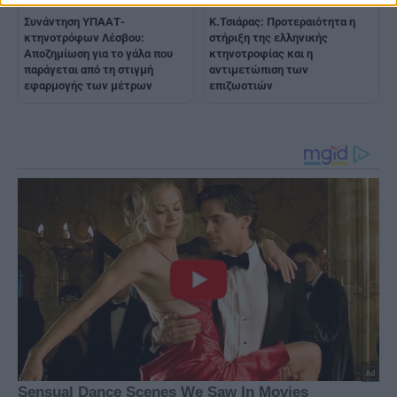
Συνάντηση ΥΠΑΑΤ-
Κ.Τσιάρας: Προτεραιότητα η
κτηνοτρόφων Λέσβου:
στήριξη της ελληνικής
Αποζημίωση για το γάλα που
κτηνοτροφίας και η
παράγεται από τη στιγμή
αντιμετώπιση των
εφαρμογής των μέτρων
επιζωοτιών