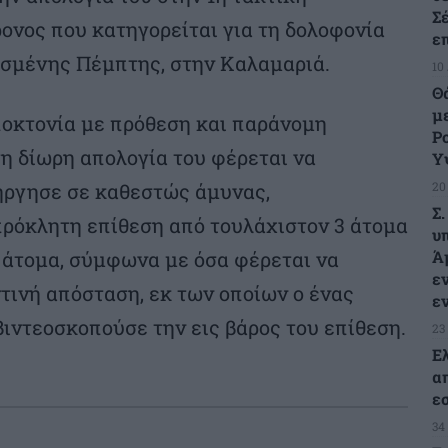
Σ
ονος που κατηγορείται για τη δολοφονία
ε
ασμένης Πέμπτης, στην Καλαμαριά.
10
Θ
μ
ποκτονία με πρόθεση και παράνομη
Ρ
η δίωρη απολογία του φέρεται να
Υ
νήργησε σε καθεστώς άμυνας,
20
Σ
ρόκλητη επίθεση από τουλάχιστον 3 άτομα
υ
η άτομα, σύμφωνα με όσα φέρεται να
Ά
ε
τινή απόσταση, εκ των οποίων ο ένας
ε
ιντεοσκοπούσε την εις βάρος του επίθεση.
23
Ε
α
ε
34