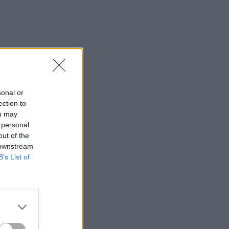
sonal or
ection to
ou may
 personal
out of the
 downstream
B’s List of