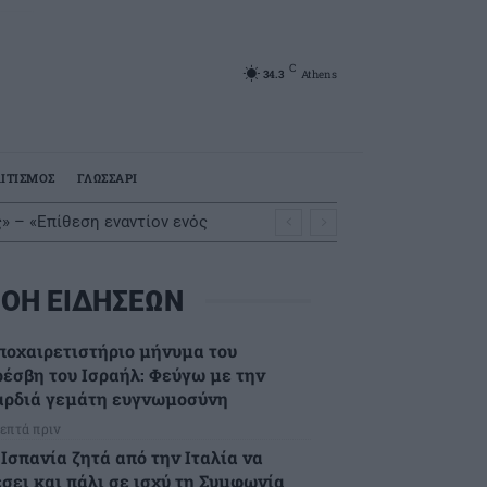
C
34.3
Athens
ΙΤΙΣΜΟΣ
ΓΛΩΣΣΑΡΙ
» – «Επίθεση εναντίον ενός
ΟΗ ΕΙΔΗΣΕΩΝ
ποχαιρετιστήριο μήνυμα του
ρέσβη του Ισραήλ: Φεύγω με την
αρδιά γεμάτη ευγνωμοσύνη
λεπτά πριν
 Ισπανία ζητά από την Ιταλία να
έσει και πάλι σε ισχύ τη Συμφωνία