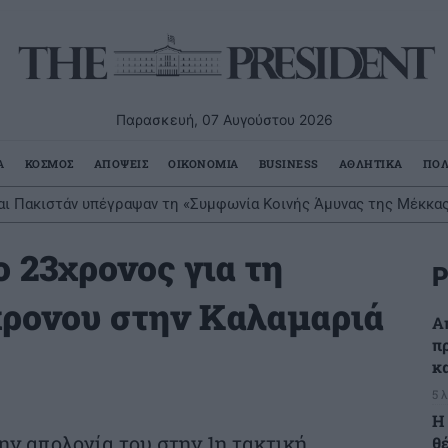
Παρασκευή, 07 Αυγούστου 2026
Α
ΚΟΣΜΟΣ
ΑΠΟΨΕΙΣ
ΟΙΚΟΝΟΜΙΑ
BUSINESS
ΑΘΛΗΤΙΚΑ
ΠΟΛ
και Πακιστάν υπέγραψαν τη «Συμφωνία Κοινής Άμυνας της Μέκκας
ση εναντίον όλων»
 23χρονος για τη
Ρ
χρονου στην Καλαμαριά
Α
π
κ
5 
H
ν απολογία του στην 1η τακτική
θ