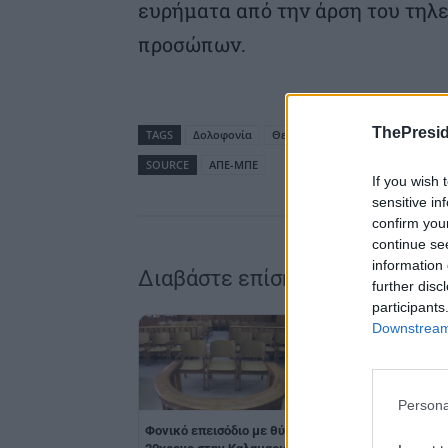
ευρήματα από την άρση του τη
προσώπων.
ThePresid
TAGS
Δολοφονία
Θεσσαλονίκη
SOURCE
ΑΠΕ-ΜΠΕ
If you wish 
sensitive in
confirm you
continue se
information 
Διαβάστε επίσης
further disc
participants
Downstream 
Persona
Φονικό επεισόδιο με θύμα
Θεσσαλονίκη: Νέα