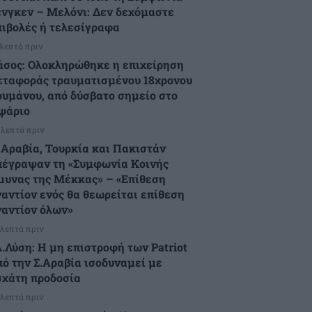
ένγκεν – Μελόνι: Δεν δεχόμαστε
πιβολές ή τελεσίγραφα
 λεπτά πριν
άσος: Ολοκληρώθηκε η επιχείρηση
εταφοράς τραυματισμένου 18χρονου
ουμάνου, από δύσβατο σημείο στο
ψάριο
 λεπτά πριν
. Αραβία, Τουρκία και Πακιστάν
πέγραψαν τη «Συμφωνία Κοινής
μυνας της Μέκκας» – «Επίθεση
ναντίον ενός θα θεωρείται επίθεση
ναντίον όλων»
 λεπτά πριν
λ.Λύση: Η μη επιστροφή των Patriot
πό την Σ.Αραβία ισοδυναμεί με
σχάτη προδοσία
 λεπτά πριν