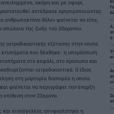
Ε
πανειλημμένα, ακόμη και με σφυρί,
Γ
 προστατευθεί αντέδρασε χρησιμοποιώντας
δ
χα ανθρωποκτόνο δόλο» φαίνεται να είπε,
49
Α
ν απώλεια της ζωής τού 20χρονου.
α
η
ης ιατροδικαστικής εξέτασης στην οποία
1 
Υ
α χτυπήματα που δέχθηκε- η υπεράσπισή
α
 χτυπήματα στο κεφάλι, στο πρόσωπο και
2 
σδιορίζονται ιατροδικαστικά. Ο ίδιος
Δ
α
ίκληση στη μαρτυρία διανομέα η οποία
ε
και φαίνεται να περιγράφει την έναρξη
2 
η επίθεση στον 23χρονο.
Σ
σ
2 
 και εισαγγελέας αποφασίστηκε η