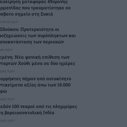
πιχείρηση μεταφοράς 49χρονης
ερμανίδας που τραυματίστηκε σε
ύσβατο σημείο στη Συκιά
 λεπτά πριν
.Σδούκου: Προτεραιότητα οι
ποζημιώσεις των πυρόπληκτων και
 αποκατάσταση των περιοχών
ώρα πριν
εμένη: Νέα φονική επίθεση των
νταρτών Χούθι μέσα σε δύο ημέρες
ώρες πριν
ιαρρήκτες πήραν από αυτοκίνητο
ντικείμενα αξίας άνω των 19.000
υρώ
ώρες πριν
χεδόν 100 νεκροί από τις πλημμύρες
τη βορειοανατολική Ινδία
ώρες πριν