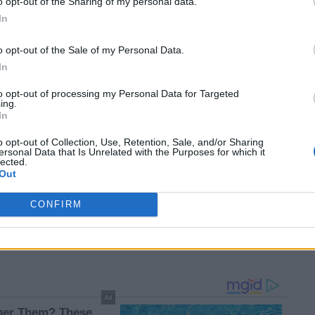
σήμερα ο 23χρονος που
Θεσσαλονίκη:
o opt-out of the Sharing of my personal data.
κατηγορείται για τη
Συμπληρωματική δίωξη
In
δολοφονία του 20χρονου
στα δύο άτομα που ήταν
ονου
στην Καλαμαριά
μαζί με το θύμα, κρατείται
o opt-out of the Sale of my Personal Data.
ο ένας
In
to opt-out of processing my Personal Data for Targeted
ing.
In
o opt-out of Collection, Use, Retention, Sale, and/or Sharing
ersonal Data that Is Unrelated with the Purposes for which it
κτονία
Σε εισαγγελέα οδηγείται ο
Θεσσαλονίκη: Κρατείται ο
lected.
χρονο
23χρονος που συνελήφθη
23χρονος για τη
Out
υ
για τη δολοφονία του
δολοφονία του 20χρονου
μαριά
20χρονου στην Καλαμαριά
στην Καλαμαριά
CONFIRM