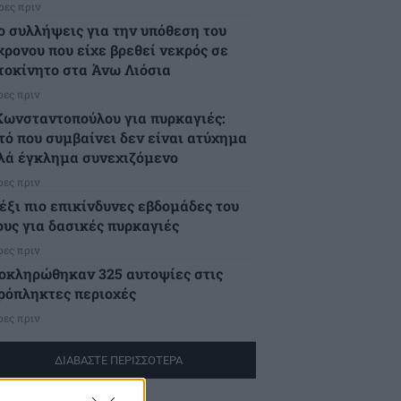
ρες πριν
ο συλλήψεις για την υπόθεση του
χρονου που είχε βρεθεί νεκρός σε
τοκίνητο στα Άνω Λιόσια
ρες πριν
Κωνσταντοπούλου για πυρκαγιές:
τό που συμβαίνει δεν είναι ατύχημα
λά έγκλημα συνεχιζόμενο
ρες πριν
 έξι πιο επικίνδυνες εβδομάδες του
ους για δασικές πυρκαγιές
ρες πριν
οκληρώθηκαν 325 αυτοψίες στις
ρόπληκτες περιοχές
ρες πριν
ΔΙΑΒΑΣΤΕ ΠΕΡΙΣΣΟΤΕΡΑ