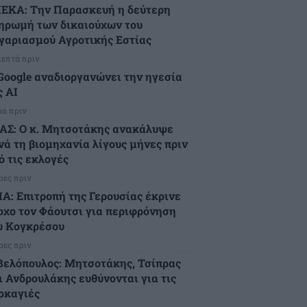
ΕΚΑ: Την Παρασκευή η δεύτερη
ηρωμή των δικαιούχων του
γαριασμού Αγροτικής Εστίας
λεπτά πριν
Google αναδιοργανώνει την ηγεσία
ς AI
ρα πριν
ΑΣ: Ο κ. Μητσοτάκης ανακάλυψε
νά τη βιομηχανία λίγους μήνες πριν
ό τις εκλογές
ρες πριν
Α: Επιτροπή της Γερουσίας έκρινε
οχο τον Φάουτσι για περιφρόνηση
υ Κογκρέσου
ρες πριν
Βελόπουλος: Μητσοτάκης, Τσίπρας
ι Ανδρουλάκης ευθύνονται για τις
ρκαγιές