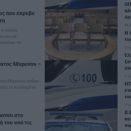
ΟΠ
πλ
ος που έκρυβε
Λο
τη
46 
 ο οποίος
H 
ρα του σε
τη
νεχίσει να
1 ώ
ΕΛ
ξα
νατος 68χρονου –
απ
2 ώ
 του 68χρονου άνδρα
ΗΠ
έρρες το περασμένο
έν
το
2 ώ
K.
ρονου στο
κα
 του από τις
πυ