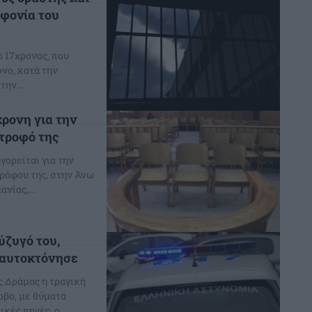
οφονία του
ο 17χρονος, που
νο, κατά την
ην...
χρονη για την
τροφό της
γορείται για την
ρόφου της, στην Άνω
ουμανίας,...
ύζυγό του,
ι αυτοκτόνησε
ς Δράμας η τραγική
βο, με θύματα
αστυνομικές πηγές, ο...