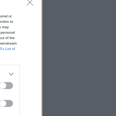
sonal or
ection to
ou may
 personal
out of the
 downstream
B’s List of