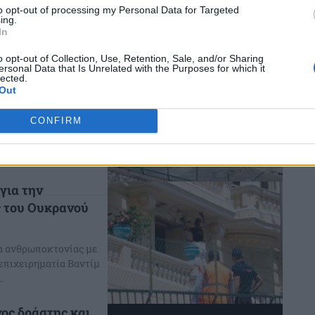
ην Κουλούρα Ημαθίας,
to opt-out of processing my Personal Data for Targeted
ισμό...
ing.
In
o opt-out of Collection, Use, Retention, Sale, and/or Sharing
ειρα δολοφονίας
ersonal Data that Is Unrelated with the Purposes for which it
lected.
ό
Out
οπτη για την
CONFIRM
υκρανό επιχειρηματία
...
για την
ς του Ουκρανού
ρα ανθρωποκτονίας με
επιχειρηματία Βαντίμ
.
ος δράστης και