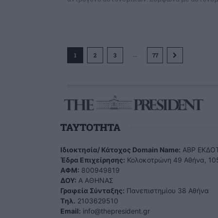
...
1
2
3
77
TAYTOTHTA
Ιδιοκτησία/ Κάτοχος Domain Name:
ΑBP ΕΚΔΟΤ
Έδρα Επιχείρησης:
Κολοκοτρώνη 49 Αθήνα, 10
ΑΦΜ:
800949819
ΔΟΥ:
Α ΑΘΗΝΑΣ
Γραφεία Σύνταξης:
Πανεπιστημίου 38 Αθήνα
Tηλ.
2103629510
Email:
info@thepresident.gr