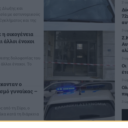
2 ώ
ς Δίωξης και
Δύ
σία με αστυνομικούς
72
Εγκλήματος και της
αυ
3 ώ
 η οικογένεια
Ζ.
ι άλλοι ένοχοι
Αυ
αλ
θεσης δολοφονίας του
3 ώ
άλλοι ένοχοι. Το
Οι
έτ
3 ώ
σκονταν ο
Ολ
ισμό γυναίκας –
πυ
3 ώ
ς από τη Σύρο, ο
ίκα κατά τη διάρκεια