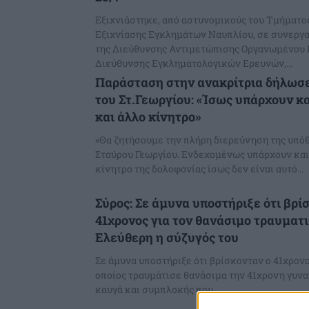
Εξιχνιάστηκε, από αστυνομικούς του Τμήματο
Εξιχνίασης Εγκλημάτων Ναυπλίου, σε συνεργα
της Διεύθυνσης Αντιμετώπισης Οργανωμένου 
Διεύθυνσης Εγκληματολογικών Ερευνών,...
Παράσταση στην ανακρίτρια δήλωσε
του Στ.Γεωργίου: «Ίσως υπάρχουν κα
και άλλο κίνητρο»
«Θα ζητήσουμε την πλήρη διερεύνηση της υπό
Σταύρου Γεωργίου. Ενδεχομένως υπάρχουν και 
κίνητρο της δολοφονίας ίσως δεν είναι αυτό...
Σύρος: Σε άμυνα υποστήριξε ότι βρί
41χρονος για τον θανάσιμο τραυματ
Ελεύθερη η σύζυγός του
Σε άμυνα υποστήριξε ότι βρίσκονταν ο 41χρονο
οποίος τραυμάτισε θανάσιμα την 41χρονη γυνα
καυγά και συμπλοκής που...