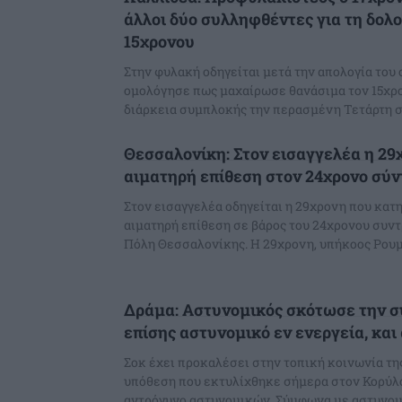
άλλοι δύο συλληφθέντες για τη δολ
15χρονου
Στην φυλακή οδηγείται μετά την απολογία του 
ομολόγησε πως μαχαίρωσε θανάσιμα τον 15χρο
διάρκεια συμπλοκής την περασμένη Τετάρτη στ
Θεσσαλονίκη: Στον εισαγγελέα η 29
αιματηρή επίθεση στον 24χρονο σύν
Στον εισαγγελέα οδηγείται η 29χρονη που κατη
αιματηρή επίθεση σε βάρος του 24χρονου συντ
Πόλη Θεσσαλονίκης. Η 29χρονη, υπήκοος Ρ
Δράμα: Αστυνομικός σκότωσε την σ
επίσης αστυνομικό εν ενεργεία, κα
Σοκ έχει προκαλέσει στην τοπική κοινωνία τη
υπόθεση που εκτυλίχθηκε σήμερα στον Κορύλο
αντρόγυνο αστυνομικών. Σύμφωνα με 