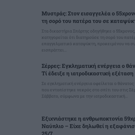
Μυστράς: Στον εισαγγελέα ο 55χρον
τη σορό του πατέρα του σε καταψύκ
Στα δικαστήρια Σπάρτης οδηγήθηκε ο 55χρονος,
κατηγορείται ότι διατηρούσε τη σορό του πατέ
επαγγελματικό καταψύκτη, προκειμένου να συ
εισπράττει...
Σέρρες: Εγκληματική ενέργεια ο θά
Τί έδειξε η ιατροδικαστική εξέταση
Σε εγκληματική ενέργεια οφείλεται ο θάνατος
που εντοπίστηκε νεκρός στο σπίτι του στις Σ
Σάββατο, σύμφωνα με την ιατροδικαστική...
Εξιχνιάστηκε η ανθρωποκτονία 59χ
Ναύπλιο – Είχε δηλωθεί η εξαφάνισή
25/7