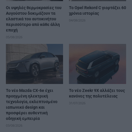
Οι υψηλές θερμοκρασίες του
Το Opel Rekord C γιορτάζει 60
Αυγούστου δοκιμάζουν τα
χρόνια ιστορίας
ελαστικά του αυτοκινήτου
04/08/2026
περισσότερο από κάθε άλλη
εποχή
05/08/2026
Το νέο Mazda CX-6e έχει
Το νέο Zeekr 9X αλλάζει τους
προηγμένη ηλεκτρική
κανόνες της πολυτέλειας
τεχνολογία, εκλεπτυσμένο
31/07/2026
ιαπωνικό design και
προσφέρει αυθεντική
οδηγική εμπειρία
03/08/2026