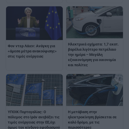
Ηλεκτρικά οχήματα: 1,7 εκατ.
Φον ντερ Λάιεν: Ανάγκη για
βαρέλια λιγότερο πετρέλαιο
«άμεσα μέτρα ανακούφισης»
την ημέρα – Μεγάλη
στις τιμές ενέργειας
εξοικονόμηση για οικονομία
και πολίτες
YΠΟΙΚ Πορτογαλίας: Ο
H μετάβαση στην
πόλεμος στο Ιράν ανεβάζει τις
ηλεκτροκίνηση βρίσκεται σε
τιμές ενέργειας στην ΕΕ,όχι
καλό δρόμο, με τις
όμως τον κίνδυνο εφοδιασμού
περισσότερες