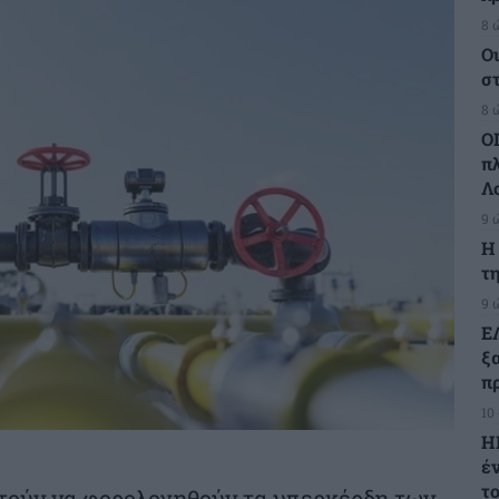
8 
Ο
σ
8 
Ο
π
Λ
9 
H
τη
9 
Ε
ξ
πρ
10
Η
έ
τ
τούν να φορολογηθούν τα υπερκέρδη των