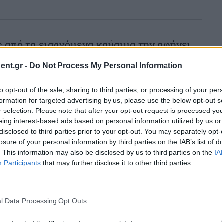
 από τα εισαγόμενα καύσιμα την αφήνει
υ έχει η σύγκρουση στη Μέση Ανατολή στις
ent.gr -
Do Not Process My Personal Information
 τιμές του φυσικού αερίου στην Ευρώπη
to opt-out of the sale, sharing to third parties, or processing of your per
 από 70% από τότε που ξεκίνησε ο πόλεμος
formation for targeted advertising by us, please use the below opt-out s
Φεβρουαρίου.
r selection. Please note that after your opt-out request is processed y
eing interest-based ads based on personal information utilized by us or
disclosed to third parties prior to your opt-out. You may separately opt-
Ενέργεια και τη Στέγαση Νταν Γιόργκενσεν
losure of your personal information by third parties on the IAB’s list of
. This information may also be disclosed by us to third parties on the
IA
έλλες ανησυχούν ιδιαίτερα για τη
Participants
that may further disclose it to other third parties.
ντων διύλισης πετρελαίου στην Ευρώπη,
 το ντίζελ.
l Data Processing Opt Outs