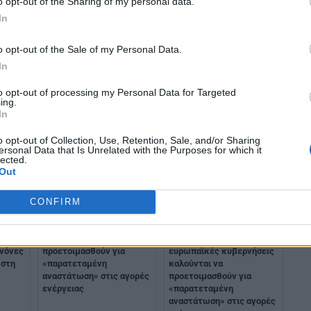
o opt-out of the Sharing of my personal data.
In
λή
o opt-out of the Sale of my Personal Data.
In
to opt-out of processing my Personal Data for Targeted
ing.
In
o opt-out of Collection, Use, Retention, Sale, and/or Sharing
ersonal Data that Is Unrelated with the Purposes for which it
lected.
Out
CONFIRM
ρέπει
ΕΕ:Οι κυβερνήσεις των 27
Μέση Ανατολή: Οι
καλούνται να
ευρωπαϊκές κυβερνήσεις
ανόνες
προετοιμασθούν για
καλούνται να
 στη
«παρατεταμένη
προετοιμασθούν για
αναστάτωση» στις αγορές
«παρατεταμένη
ενέργειας
αναστάτωση» στις αγορές