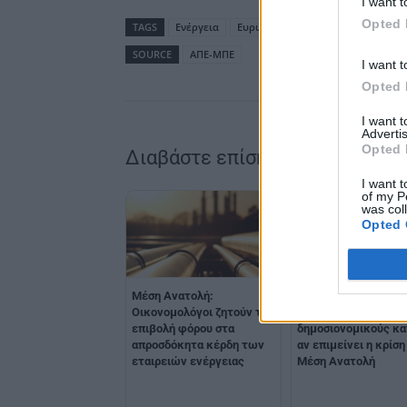
I want t
Opted 
TAGS
Ενέργεια
Ευρωπαϊκή Ένωση
Μέση Ανατο
SOURCE
ΑΠΕ-ΜΠΕ
I want t
Opted 
I want 
Advertis
Opted 
Διαβάστε επίσης
I want t
of my P
was col
Opted 
Μέση Ανατολή:
Μελόνι: Η Ε.Ε. θα π
Οικονομολόγοι ζητούν την
να αναστείλει τους
επιβολή φόρου στα
δημοσιονομικούς κ
απροσδόκητα κέρδη των
αν επιμείνει η κρίση
εταιρειών ενέργειας
Μέση Ανατολή