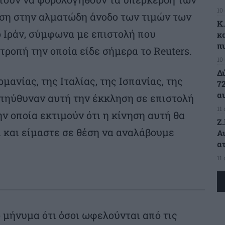
10
αση στην αλματώδη άνοδο των τιμών των
K
 Ιράν, σύμφωνα με επιστολή που
κ
π
ροπή την οποία είδε σήμερα το Reuters.
10
Δ
μανίας, της Ιταλίας, της Ισπανίας, της
7
α
απηύθυναν αυτή την έκκληση σε επιστολή
11
ν οποία εκτιμούν ότι η κίνηση αυτή θα
Ζ
ι και είμαστε σε θέση να αναλάβουμε
Α
α
11
ο μήνυμα ότι όσοι ωφελούνται από τις