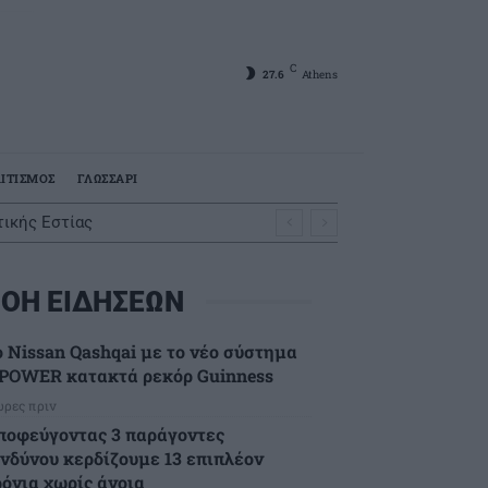
C
27.6
Athens
ΙΤΙΣΜΟΣ
ΓΛΩΣΣΑΡΙ
ικής Εστίας
ΟΗ ΕΙΔΗΣΕΩΝ
ο Nissan Qashqai με το νέο σύστημα
-POWER κατακτά ρεκόρ Guinness
ώρες πριν
ποφεύγοντας 3 παράγοντες
ινδύνου κερδίζουμε 13 επιπλέον
ρόνια χωρίς άνοια