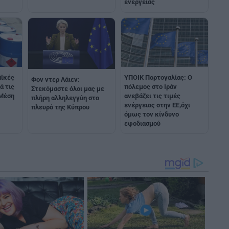
ενέργειας
αϊκές
YΠΟΙΚ Πορτογαλίας: Ο
Φον ντερ Λάιεν:
ά τις
πόλεμος στο Ιράν
Στεκόμαστε όλοι μας με
 Μέση
ανεβάζει τις τιμές
πλήρη αλληλεγγύη στο
ενέργειας στην ΕΕ,όχι
πλευρό της Κύπρου
όμως τον κίνδυνο
εφοδιασμού