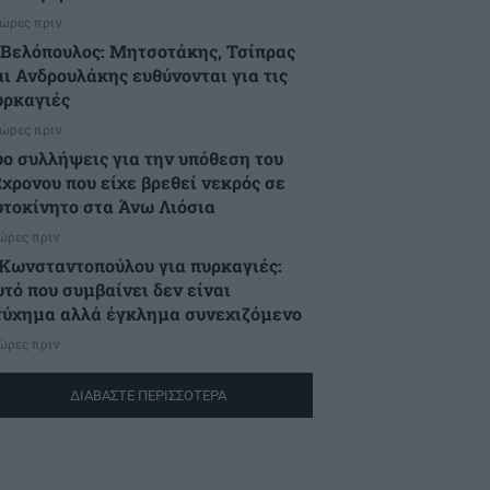
 ώρες πριν
.Βελόπουλος: Μητσοτάκης, Τσίπρας
αι Ανδρουλάκης ευθύνονται για τις
υρκαγιές
 ώρες πριν
ύο συλλήψεις για την υπόθεση του
2χρονου που είχε βρεθεί νεκρός σε
υτοκίνητο στα Άνω Λιόσια
 ώρες πριν
.Κωνσταντοπούλου για πυρκαγιές:
υτό που συμβαίνει δεν είναι
τύχημα αλλά έγκλημα συνεχιζόμενο
 ώρες πριν
ΔΙΑΒΑΣΤΕ ΠΕΡΙΣΣΟΤΕΡΑ