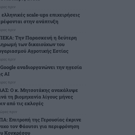
ώρες πριν
ι ελληνικές scale-ups επιχειρήσεις
τρέφονται στην ανάπτυξη
ώρες πριν
ΠΕΚΑ: Την Παρασκευή η δεύτερη
ληρωμή των δικαιούχων του
ογαριασμού Αγροτικής Εστίας
ώρες πριν
 Google αναδιοργανώνει την ηγεσία
ς AI
ώρες πριν
ΛΑΣ: Ο κ. Μητσοτάκης ανακάλυψε
ανά τη βιομηχανία λίγους μήνες
ιν από τις εκλογές
 ώρες πριν
ΠΑ: Επιτροπή της Γερουσίας έκρινε
νοχο τον Φάουτσι για περιφρόνηση
ου Κογκρέσου