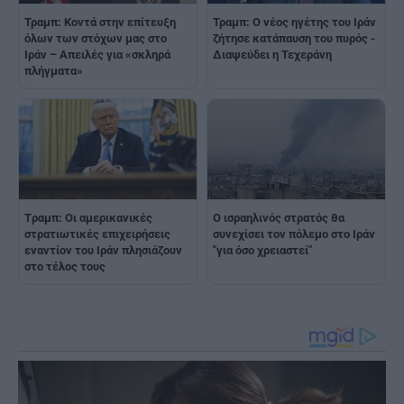
Τραμπ: Κοντά στην επίτευξη
Τραμπ: Ο νέος ηγέτης του Ιράν
όλων των στόχων μας στο
ζήτησε κατάπαυση του πυρός -
Ιράν – Απειλές για «σκληρά
Διαψεύδει η Τεχεράνη
πλήγματα»
Tραμπ: Οι αμερικανικές
Ο ισραηλινός στρατός θα
στρατιωτικές επιχειρήσεις
συνεχίσει τον πόλεμο στο Ιράν
εναντίον του Ιράν πλησιάζουν
"για όσο χρειαστεί"
στο τέλος τους