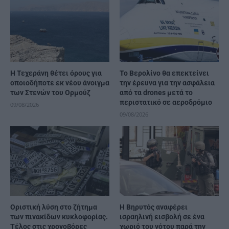
Η Τεχεράνη θέτει όρους για
Το Βερολίνο θα επεκτείνει
οποιοδήποτε εκ νέου άνοιγμα
την έρευνα για την ασφάλεια
των Στενών του Ορμούζ
από τα drones μετά το
περιστατικό σε αεροδρόμιο
09/08/2026
09/08/2026
Οριστική λύση στο ζήτημα
Η Βηρυτός αναφέρει
των πινακίδων κυκλοφορίας.
ισραηλινή εισβολή σε ένα
Τέλος στις χρονοβόρες
χωριό του νότου παρά την