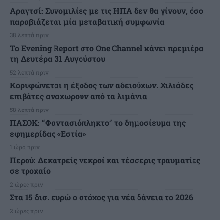
Αραγτσί: Συνομιλίες με τις ΗΠΑ δεν θα γίνουν, όσο
παραβιάζεται μία μεταβατική συμφωνία
38 λεπτά πριν
Το Evening Report στο One Channel κάνει πρεμιέρα
τη Δευτέρα 31 Αυγούστου
52 λεπτά πριν
Κορυφώνεται η έξοδος των αδειούχων. Χιλιάδες
επιβάτες αναχωρούν από τα λιμάνια
58 λεπτά πριν
ΠΑΣΟΚ: “Φαντασιόπληκτο” το δημοσίευμα της
εφημερίδας «Εστία»
1 ώρα πριν
Περού: Δεκατρείς νεκροί και τέσσερις τραυματίες
σε τροχαίο
2 ώρες πριν
Στα 15 δισ. ευρώ ο στόχος για νέα δάνεια το 2026
2 ώρες πριν