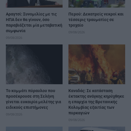
Αραγτσί: Συνομιλίες με τις
Περού: Δεκατρείς νεκροί και
ΗΠΑ δεν θα γίνουν, όσο
τέσσερις τραυματίες σε
παραβιάζεται μία μεταβατική
τροχαίο
συμφωνία
09/08/2026
09/08/2026
Το κομμάτι πύραυλου που
Καναδάς: Σε κατάσταση
προσέκρουσε στη Σελήνη
έκτακτης ανάγκης κηρύχθηκε
γίνεται ευκαιρία μελέτης για
η επαρχία της Βρετανικής
ειδικούς επιστήμονες
Κολομβίας εξαιτίας των
πυρκαγιών
09/08/2026
09/08/2026