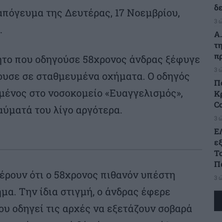
δ
απόγευμα της Δευτέρας, 17 Νοεμβρίου,
3 
.
Α
τ
π
το που οδηγούσε 58χρονος άνδρας ξέφυγε
3 
ρουσε σε σταθμευμένα οχήματα. Ο οδηγός
Π
ένος στο νοσοκομείο «Ευαγγελισμός»,
Κρ
C
ύματά του λίγο αργότερα.
3 
Ε
ε
Τ
Π
ρουν ότι ο 58χρονος πιθανόν υπέστη
3 
μα. Την ίδια στιγμή, ο άνδρας έφερε
ου οδηγεί τις αρχές να εξετάζουν σοβαρά