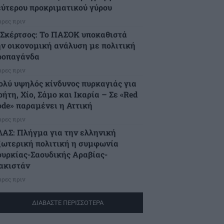
εύτερου προκριματικού γύρου
ώρες πριν
.Σκέρτσος: Το ΠΑΣΟΚ υποκαθιστά
ην οικονομική ανάλυση με πολιτική
ροπαγάνδα
ώρες πριν
ολύ υψηλός κίνδυνος πυρκαγιάς για
ήτη, Χίο, Σάμο και Ικαρία – Σε «Red
ode» παραμένει η Αττική
ώρες πριν
ΛΑΣ: Πλήγμα για την ελληνική
ξωτερική πολιτική η συμφωνία
ουρκίας-Σαουδικής Αραβίας-
ακιστάν
ώρες πριν
ΔΙΑΒΑΣΤΕ ΠΕΡΙΣΣΟΤΕΡΑ