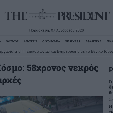
Παρασκευή, 07 Αυγούστου 2026
Α
ΚΟΣΜΟΣ
ΑΠΟΨΕΙΣ
ΟΙΚΟΝΟΜΙΑ
BUSINESS
ΑΘΛΗΤΙΚΑ
ΠΟΛ
εργασία της ΓΓ Επικοινωνίας και Ενημέρωσης με το Εθνικό Ίδρ
Κόσμο: 58χρονος νεκρός
Ρ
αρχές
Γ
δ
θ
2 
Η
τ