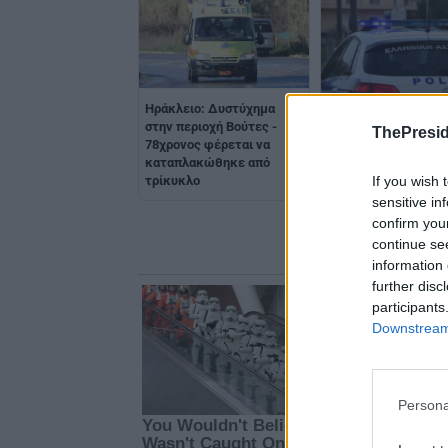
Ηράκλειο: Δυστύχημα
Άγνωστοι μαχαίρωσ
στην περιοχή Βούτες -
ThePresid
15χρονο στο Νέο Κό
78χρονος φέρεται να
καταπλακώθηκε από
If you wish 
τρίκυκλο
sensitive in
confirm you
continue se
information 
further disc
participants
Downstream 
Persona