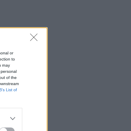
sonal or
ection to
ou may
 personal
out of the
 downstream
B’s List of