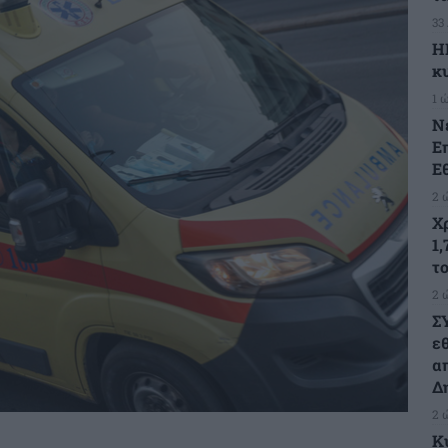
33
Η
κ
1 
Ν
Ε
Ε
2 
Χ
1,
τ
2 
Σ
ε
α
Δ
2 
Κ