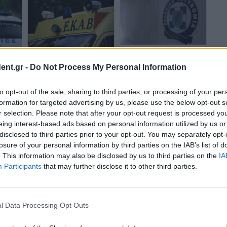
Η αστυνομία ζητά
Νεκρός σε τροχαίο
αν
πληροφορίες για
ent.gr -
Do Not Process My Personal Information
36χρονος οδηγός
σμο
θανατηφόρο τροχαίο στην
μοτοσυκλέτας
Ηλιούπολη
to opt-out of the sale, sharing to third parties, or processing of your per
formation for targeted advertising by us, please use the below opt-out s
r selection. Please note that after your opt-out request is processed y
eing interest-based ads based on personal information utilized by us or
disclosed to third parties prior to your opt-out. You may separately opt-
losure of your personal information by third parties on the IAB’s list of
. This information may also be disclosed by us to third parties on the
IA
Participants
that may further disclose it to other third parties.
l Data Processing Opt Outs