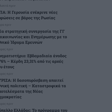
 λεπτά πριν
ΠΑ: Η Γερουσία ενέκρινε νέες
υρώσεις σε βάρος της Ρωσίας
ώρα πριν
έα στρατηγική συνεργασία της ΓΓ
πικοινωνίας και Ενημέρωσης με το
θνικό Ίδρυμα Ερευνών
ώρες πριν
ρηματιστήριο: Εβδομαδιαία άνοδος
76% – Κέρδη 23,31% από τις αρχές
ου έτους
ώρες πριν
ΥΡΙΖΑ: Η δασοπυρόσβεση απαιτεί
θνική πολιτική – Καταστροφικά τα
ποτελέσματα της Νέας
ημοκρατίας
ώρες πριν
ύπελλο Ελλάδας: Το πρόγραμμα του