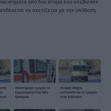
θοκοπήματα από δύο άτομα που επέβαιναν
 ενδέχεται να σχετίζεται με την υπόθεση.
ονος
Θανατηφόρο τροχαίο τα
Νεκρός οδηγός
λο
ξημερώματα στην Νέα
μοτοσικλέτας σε τροχαίο
η σε
Ερυθραία
στην Καλλιθέα