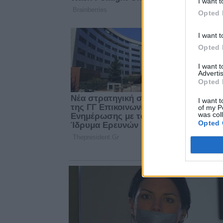
I want t
Opted 
I want t
Opted 
I want 
Advertis
Opted 
I want t
of my P
was col
Opted 