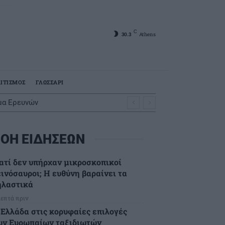
C
30.3
Athens
ΙΤΙΣΜΟΣ
ΓΛΩΣΣΑΡΙ
υμα Ερευνών
ΟΗ ΕΙΔΗΣΕΩΝ
ιατί δεν υπήρχαν μικροσκοπικοί
εινόσαυροι; Η ευθύνη βαραίνει τα
ηλαστικά
λεπτά πριν
 Ελλάδα στις κορυφαίες επιλογές
ων Ευρωπαίων ταξιδιωτών