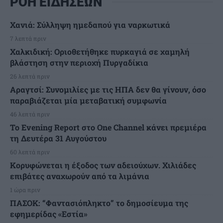
ΡΟΗ ΕΙΔΗΣΕΩΝ
Χανιά: Σύλληψη ημεδαπού για ναρκωτικά
7 λεπτά πριν
Χαλκιδική: Οριοθετήθηκε πυρκαγιά σε χαμηλή
βλάστηση στην περιοχή Πυργαδίκια
26 λεπτά πριν
Αραγτσί: Συνομιλίες με τις ΗΠΑ δεν θα γίνουν, όσο
παραβιάζεται μία μεταβατική συμφωνία
46 λεπτά πριν
Το Evening Report στο One Channel κάνει πρεμιέρα
τη Δευτέρα 31 Αυγούστου
60 λεπτά πριν
Κορυφώνεται η έξοδος των αδειούχων. Χιλιάδες
επιβάτες αναχωρούν από τα λιμάνια
1 ώρα πριν
ΠΑΣΟΚ: “Φαντασιόπληκτο” το δημοσίευμα της
εφημερίδας «Εστία»