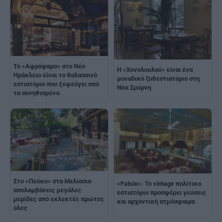
Το «Αφρόψαρο» στο Νέο
H «Χονολουλού» είναι ένα
Ηράκλειο είναι το θαλασσινό
μοναδικό ζυθεστιατόριο στη
εστιατόριο που ξεφεύγει από
Νέα Σμύρνη
τα συνηθισμένα
Στο «Πεύκο» στα Μελίσσια
«Fatsiο»: Το vintage πολίτικο
απολαμβάνεις μεγάλες
εστιατόριο προσφέρει γεύσεις
μερίδες από εκλεκτές πρώτες
και αρχοντική ατμόσφαιρα
ύλες