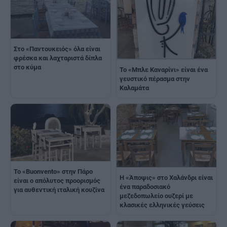
Στο «Παντουκειός» όλα είναι
φρέσκα και λαχταριστά δίπλα
στο κύμα
Το «Μπλε Καναρίνι» είναι ένα
γευστικό πέρασμα στην
Καλαμάτα
Το «Βuonvento» στην Πάρο
Η «Άποψις» στο Χαλάνδρι είναι
είναι ο απόλυτος προορισμός
ένα παραδοσιακό
για αυθεντική ιταλική κουζίνα
μεζεδοπωλείο ουζερί με
κλασικές ελληνικές γεύσεις