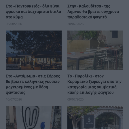
Στο «Παντουκειός» όλα είναι
Στην «Καλουδίτσα» της
φρέσκα και λαχταριστά δίπλα
Λήμνου θα βρείτε σύγχρονα
στο κύμα
παραδοσιακό φαγητό
03/08/2026
20/07/2026
Στο «Αντάμωμα» στις Σέρρες
Το «Πυρολίκι» στον
θα βρείτε ελληνικές γεύσεις
Κεραμεικό ξεφεύγει από την
μαγειρεμένες με δόση
κατηγορία μιας συμβατικά
φαντασίας
καλής επιλογής φαγητού
10/07/2026
09/07/2026