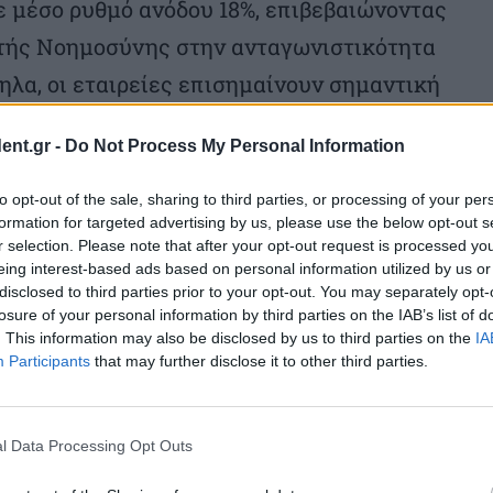
ε μέσο ρυθμό ανόδου 18%, επιβεβαιώνοντας
ητής Νοημοσύνης στην ανταγωνιστικότητα
ληλα, οι εταιρείες επισημαίνουν σημαντική
πελευθερώνει χρόνο για βελτίωση της
ent.gr -
Do Not Process My Personal Information
αινοτομία, ενισχύοντας έτσι τη σύνδεση
πιχειρηματικής απόδοσης.
to opt-out of the sale, sharing to third parties, or processing of your per
formation for targeted advertising by us, please use the below opt-out s
r selection. Please note that after your opt-out request is processed y
νύεται ως το μεγαλύτερο εμπόδιο για την
eing interest-based ads based on personal information utilized by us or
disclosed to third parties prior to your opt-out. You may separately opt-
σύνης. Μόνο το 18% των επιχειρήσεων
losure of your personal information by third parties on the IAB’s list of
σωτερικές ικανότητες ΤΝ, ενώ το 45%
. This information may also be disclosed by us to third parties on the
IA
Participants
that may further disclose it to other third parties.
εξεύρεση εγχώριων ταλέντων.
χειρήσεις αναφέρουν ότι η έλλειψη
σύνη περιορίζει την καινοτομία, ενώ
l Data Processing Opt Outs
ύξηση λειτουργικού κόστους λόγω