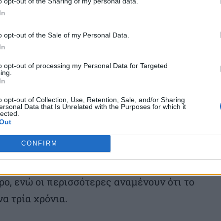
o opt-out of the Sharing of my personal data.
Για να προσελκύσουν τα κατάλληλα
In
 διατεθειμένες να προσφέρουν κατά μέσο
o opt-out of the Sale of my Personal Data.
ε υποψήφιους με ισχυρές ψηφιακές
In
χειρήσεων έχει ήδη εφαρμόσει
to opt-out of processing my Personal Data for Targeted
ing.
 για το AI. Παράλληλα, περίπου ένας
In
ε ψηφιακή κατάρτιση μέσα στον τελευταίο
o opt-out of Collection, Use, Retention, Sale, and/or Sharing
ersonal Data that Is Unrelated with the Purposes for which it
δεξιοτήτων, οι ελληνικές επιχειρήσεις
lected.
Out
υμμόρφωσης και ρυθμιστική αβεβαιότητα.
CONFIRM
υρώ από κάθε 100 ευρώ που δαπανούν σε
 συμμόρφωση με κανονισμούς, ποσοστό
ο, ενώ οι περισσότερες αναμένουν ότι το
α τρία χρόνια.