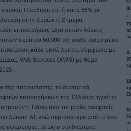
Τ
β
 πέρυσι. Η αύξηση αυτή κατά 55% σε
47
ηλότερη στην Ευρώπη. Σήμερα,
Έ
ικές επιχειρήσεις αξιοποιούν λύσεις
π
έ
ποίων περίπου 60.000 τις υιοθέτησαν μέσα
1 
 επιχείρηση κάθε οκτώ λεπτά, σύμφωνα με
Κ
2
mazon Web Services (AWS) με θέμα
ε
2025»,
1 
Σ
α της παρουσίασης, το δυναμικά
τ
Π
οφυών επιχειρήσεων της Ελλάδας ηγείται
2 
Νοημοσύνη. Πάνω από τις μισές νεοφυείς
Σ
Π
σει λύσεις AI, ενώ περισσότερο από το ένα
σ
νες εφαρμογές, όπως ο συνδυασμός
2 