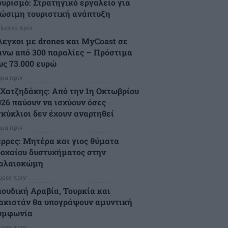
ουρισμό: Στρατηγικό εργαλείο για
ιώσιμη τουριστική ανάπτυξη
 λεπτά πριν
λεγχοι με drones και MyCoast σε
άνω από 300 παραλίες – Πρόστιμα
ως 73.000 ευρώ
ώρα πριν
.Χατζηδάκης: Από την 1η Οκτωβρίου
026 παύουν να ισχύουν όσες
γκύκλιοι δεν έχουν αναρτηθεί
ώρα πριν
έρρες: Μητέρα και γιος θύματα
ροχαίου δυστυχήματος στην
αλαιοκώμη
ώρες πριν
αουδική Αραβία, Τουρκία και
ακιστάν θα υπογράψουν αμυντική
υμφωνία
ώρες πριν