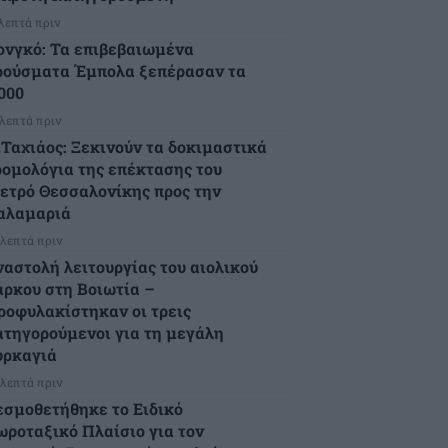
 λεπτά πριν
ονγκό: Τα επιβεβαιωμένα
ρούσματα Έμπολα ξεπέρασαν τα
.000
 λεπτά πριν
.Ταχιάος: Ξεκινούν τα δοκιμαστικά
ρομολόγια της επέκτασης του
ετρό Θεσσαλονίκης προς την
αλαμαριά
 λεπτά πριν
ναστολή λειτουργίας του αιολικού
άρκου στη Βοιωτία –
ροφυλακίστηκαν οι τρεις
ατηγορούμενοι για τη μεγάλη
υρκαγιά
 λεπτά πριν
εσμοθετήθηκε το Ειδικό
ωροταξικό Πλαίσιο για τον