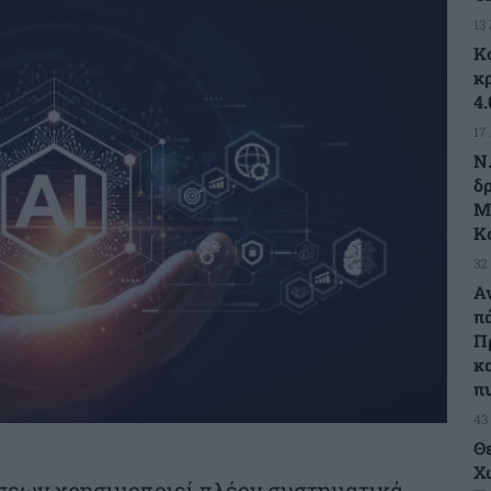
13
Κ
κ
4
17
Ν
δ
Μ
Κ
32
Α
π
Π
κ
π
43
Θ
Χ
σεων χρησιμοποιεί πλέον συστηματικά