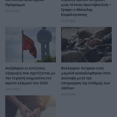
Πρόγραμμα
μιας τέτοιας πρωτοβουλίας –
Γράφει ο Μανώλης
31/07/2026
Κεφαλογιάννης
31/07/2026
Αυξήθηκαν οι κινεζικές
Βουλγαρία: Λείψανα ενός
εξαγωγές που σχετίζονται με
μαμούθ ανακαλύφθηκαν στον
την τεχνητή νοημοσύνη στο
Δούναβη μετά την
πρώτο εξάμηνο του 2026
υποχώρηση της στάθμης των
υδάτων
30/07/2026
29/07/2026