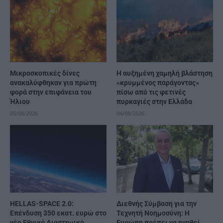
Μικροσκοπικές δίνες
Η αυξημένη χαμηλή βλάστηση
ανακαλύφθηκαν για πρώτη
«κρυμμένος παράγοντας»
φορά στην επιφάνεια του
πίσω από τις φετινές
Ήλιου
πυρκαγιές στην Ελλάδα
05/08/2026
04/08/2026
HELLAS-SPACE 2.0:
Διεθνής Σύμβαση για την
Επένδυση 350 εκατ. ευρώ στο
Τεχνητή Νοημοσύνη: Η
νέο Εθνικό Διαστημικό
Ευρώπη πρέπει να ηγηθεί