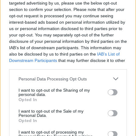
targeted advertising by us, please use the below opt-out
section to confirm your selection. Please note that after your
Οι πολίτες αναγνωρίζουν τα
οφέλη της τεχνητής
opt-out request is processed you may continue seeing
ESET: Οι κίνδυνοι από τη χρήση
νοημοσύνης, αλλά ανησυχούν
AI chatbots για ιατρικές
interest-based ads based on personal information utilized by
για τις αρνητικές επιπτώσεις
συμβουλές
us or personal information disclosed to third parties prior to
της
your opt-out. You may separately opt-out of the further
disclosure of your personal information by third parties on the
IAB’s list of downstream participants. This information may
also be disclosed by us to third parties on the
IAB’s List of
Downstream Participants
that may further disclose it to other
third parties.
Personal Data Processing Opt Outs
Microsoft: Το χάσμα χρήσης της
Έρευνα: Νέοι στην Ευρώπη
Τεχνητής Νοημοσύνης ανάμεσα
καταφεύγουν στα chatbot
I want to opt-out of the Sharing of my
στις πλούσιες και φτωχές
Τεχνητής Νοημοσύνης για για
personal data.
χώρες διευρύνεται
συναισθηματική στήριξη
Opted In
I want to opt-out of the Sale of my
Personal Data.
Opted In
I want to opt-out of processing my