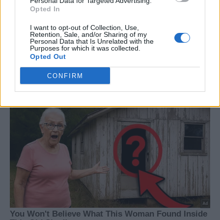
Personal Data for Targeted Advertising.
Opted In
Τεχνητή νοημοσύνη: Μικρός ο
Τι πιστεύουν οι εργαζόμενοι
αντίκτυπός της στην αγορά
για την Τεχνητή Νοημοσύνη
I want to opt-out of Collection, Use,
Retention, Sale, and/or Sharing of my
εργασίας – Τι δείχνουν
Personal Data that Is Unrelated with the
μελέτες σε Ευρώπη και ΗΠΑ
Purposes for which it was collected.
Opted Out
CONFIRM