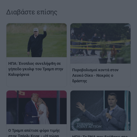
Διαβάστε επίσης
ΗΠΑ: Ένοπλος συνελήφθη σε
γήπεδο γκολφ του Τραμπ στην
Πυροβολισμοί κοντά στον
Καλιφόρνια
Λευκό Οίκο - Νεκρός ο
δράστης
Ο Τραμπ απέτισε φόρο τιμής
στον Τσάρλι Κερκ - «Η χώρα
ΗΠΑ: Το DNA που βρέθηκε στο