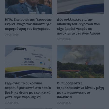
ΗΠΑ: Επιτροπή της Γερουσίας
Δύο συλλήψεις για την
έκρινε ένοχο τον Φάουτσι για
υπόθεση του 72χρονου που
περιφρόνηση του Κογκρέσου
είχε βρεθεί νεκρός σε
αυτοκίνητο στα Άνω Λιόσια
06/08/2026
06/08/2026
Γερμανία: Το ουκρανικό
Οι πυροσβέστες
αεροσκάφος κοντά στο οποίο
εξακολουθούν να δίνουν μάχη
βρέθηκε drone με εκρηκτικά,
με τις πυρκαγιές στα
μετέφερε πυρομαχικά
Βαλκάνια
06/08/2026
06/08/2026