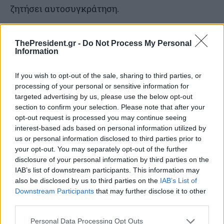
ζητήσει αυτοσυγκράτηση.
Αλλά σήμερα στο Fox News, ο Αμερικανός
ThePresident.gr -
Do Not Process My Personal
πρόεδρος, ο οποίος ο ίδιος είχε γίνει στόχος δύο
Information
αποπειρών δολοφονίας κατά τη διάρκεια της
If you wish to opt-out of the sale, sharing to third parties, or
τελευταίας προεκλογικής εκστρατείας,
processing of your personal or sensitive information for
εξαπέλυσε ολομέτωπη επίθεση εναντίον
targeted advertising by us, please use the below opt-out
section to confirm your selection. Please note that after your
αριστερών «εξτρεμιστών» και των αγαπημένων
opt-out request is processed you may continue seeing
του στόχων, συμπεριλαμβανομένου του πρώην
interest-based ads based on personal information utilized by
us or personal information disclosed to third parties prior to
προέδρου Τζο Μπάιντεν και του
your opt-out. You may separately opt-out of the further
δισεκατομμυριούχου Τζορτζ Σόρος.
disclosure of your personal information by third parties on the
IAB’s list of downstream participants. This information may
also be disclosed by us to third parties on the
IAB’s List of
Οι ΗΠΑ , μια χώρα όπου κυκλοφορούν
Downstream Participants
that may further disclose it to other
περισσότερα πυροβόλα όπλα από ανθρώπους,
third parties.
βλέπουν μια αύξηση της πολιτικής βίας τα
Personal Data Processing Opt Outs