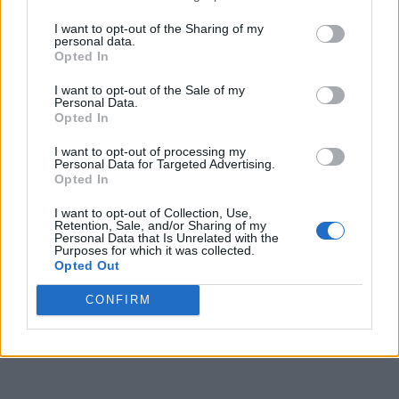
τελευταία χρόνια. Ήδη φέτος, η Δημοκρατική
I want to opt-out of the Sharing of my
βουλευτής της Μινεσότα, Μελίσα Χόρτμαν, και
personal data.
Opted In
ο σύζυγός της δολοφονήθηκαν, και ένας άλλος
τοπικός αιρετός αξιωματούχος τραυματίστηκε
I want to opt-out of the Sale of my
Personal Data.
σοβαρά.
Opted In
I want to opt-out of processing my
Personal Data for Targeted Advertising.
Opted In
I want to opt-out of Collection, Use,
Retention, Sale, and/or Sharing of my
Personal Data that Is Unrelated with the
Purposes for which it was collected.
Opted Out
CONFIRM