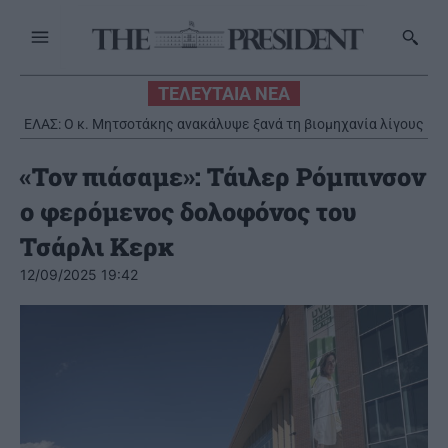
ΤΕΛΕΥΤΑΙΑ ΝΕΑ
ΕΛΑΣ: Ο κ. Μητσοτάκης ανακάλυψε ξανά τη βιομηχανία λίγους
ΗΠΑ: Επιτροπή της Γερουσίας έκρινε ένοχο τον Φάουτσι για
μήνες πριν από τις εκλογές
περιφρόνηση του Κογκρέσου
«Τον πιάσαμε»: Τάιλερ Ρόμπινσον
ο φερόμενος δολοφόνος του
Τσάρλι Κερκ
12/09/2025 19:42