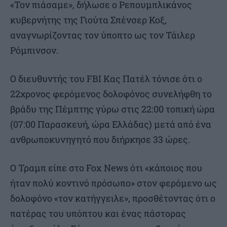
«Τον πιάσαμε», δήλωσε ο Ρεπουμπλικάνος
κυβερνήτης της Γιούτα Σπένσερ Κοξ,
αναγνωρίζοντας τον ύποπτο ως τον Τάιλερ
Ρόμπινσον.
Ο διευθυντής του FBI Κας Πατέλ τόνισε ότι ο
22χρονος φερόμενος δολοφόνος συνελήφθη το
βράδυ της Πέμπτης γύρω στις 22:00 τοπική ώρα
(07:00 Παρασκευή, ώρα Ελλάδας) μετά από ένα
ανθρωποκυνηγητό που διήρκησε 33 ώρες.
Ο Τραμπ είπε στο Fox News ότι «κάποιος που
ήταν πολύ κοντινό πρόσωπο» στον φερόμενο ως
δολοφόνο «τον κατήγγειλε», προσθέτοντας ότι ο
πατέρας του υπόπτου και ένας πάστορας