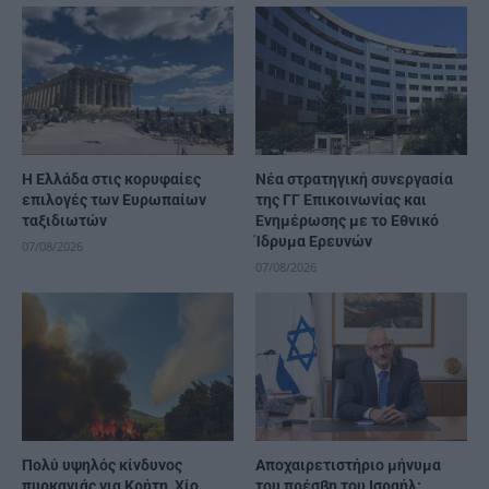
Η Ελλάδα στις κορυφαίες
Νέα στρατηγική συνεργασία
επιλογές των Ευρωπαίων
της ΓΓ Επικοινωνίας και
ταξιδιωτών
Ενημέρωσης με το Εθνικό
Ίδρυμα Ερευνών
07/08/2026
07/08/2026
Πολύ υψηλός κίνδυνος
Αποχαιρετιστήριο μήνυμα
πυρκαγιάς για Κρήτη, Χίο,
του πρέσβη του Ισραήλ: