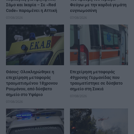
Σάμο και Ικαρία – Σε «Red
Φεύγω με την καρδιά γεμάτη
Code» παραμένει η Αττική
ευγνωμοσύνη
07/08/2026
07/08/2026
Θάσος: Ολοκληρώθηκε η
Επιχείρηση μεταφοράς
επιχείρηση μεταφοράς
49χρονης Γερμανίδας που
τραυματισμένου 18χρονου
τραυματίστηκε σε δύσβατο
Ρουμάνου, από δύσβατο
σημείο στη Συκιά
σημείο στο Υψάριο
07/08/2026
07/08/2026