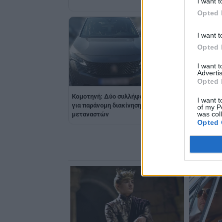
I want t
Opted 
I want t
Opted 
I want 
Advertis
Χειροπέδες σε 4
Opted 
διακινητές που
μετέφεραν μετανάσ
Κομοτηνή: Δύο συλλήψεις
I want t
Ροδόπη και Έβρο
για παράνομη διακίνηση
of my P
was col
μεταναστών
Opted 