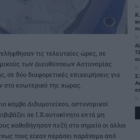
12
K
κ
π
12
Δ
7
ελήφθησαν τις τελευταίες ώρες, σε
α
ομικούς των Διευθύνσεων Αστυνομίας
12
, σε δύο διαφορετικές επιχειρήσεις για
Ζ
Α
 στο εσωτερικό της χώρας.
α
12
ιο κόμβο Διδυμοτείχου, αστυνομικοί
ιβιβάζει σε Ι.Χ.αυτοκίνητο επτά μη
ους καθοδήγησαν πεζή στο σημείο οι άλλοι
ένως τους είχαν περάσει παράνομα από