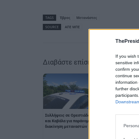
TAGS
Έβρος
Μετανάστες
SOURCE
ΑΠΕ ΜΠΕ
ThePresid
If you wish 
Διαβάστε επίσης
sensitive in
confirm you
continue se
information 
further disc
participants
Downstream 
Δύο συλλήψεις
Συλλήψεις σε Ορεστιάδα
διακινητών για μετ
και Καβάλα για παράνομη
14 παράτυπων
Persona
διακίνηση μεταναστών
μεταναστών στον Έ