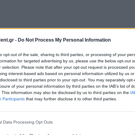
ent.gr -
Do Not Process My Personal Information
to opt-out of the sale, sharing to third parties, or processing of your per
formation for targeted advertising by us, please use the below opt-out s
r selection. Please note that after your opt-out request is processed y
eing interest-based ads based on personal information utilized by us or
disclosed to third parties prior to your opt-out. You may separately opt-
losure of your personal information by third parties on the IAB’s list of
. This information may also be disclosed by us to third parties on the
IA
Participants
that may further disclose it to other third parties.
αφορά
Αυξημένες
μεταναστευτικές πιέσεις
l Data Processing Opt Outs
βρο
Συλλήψεις σε Έβρο και
στα θαλάσσια σύνορα
Ροδόπη για διακίνηση μη