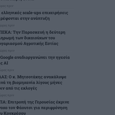
ώρες πριν
ι ελληνικές scale-ups επιχειρήσεις
τρέφονται στην ανάπτυξη
 ώρες πριν
ΠΕΚΑ: Την Παρασκευή η δεύτερη
ληρωμή των δικαιούχων του
ογαριασμού Αγροτικής Εστίας
 ώρες πριν
 Google αναδιοργανώνει την ηγεσία
ς AI
 ώρες πριν
ΛΑΣ: Ο κ. Μητσοτάκης ανακάλυψε
ανά τη βιομηχανία λίγους μήνες
ιν από τις εκλογές
 ώρες πριν
ΠΑ: Επιτροπή της Γερουσίας έκρινε
νοχο τον Φάουτσι για περιφρόνηση
ου Κογκρέσου