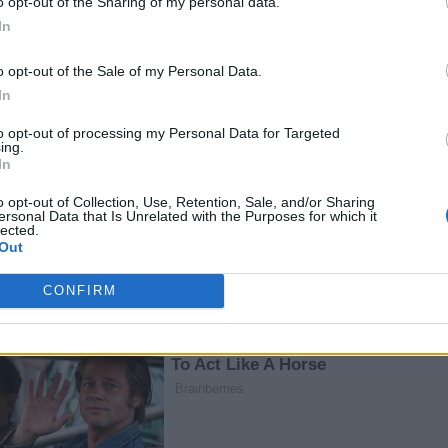
o opt-out of the Sharing of my personal data.
νόμιμων μεταναστών
In
o opt-out of the Sale of my Personal Data.
In
to opt-out of processing my Personal Data for Targeted
ing.
Φέρες: Σύλληψη διακινητή
Συλλήψεις διακινητών
In
για παράνομη μεταφορά
που προωθούσαν
τες σε
δέκα μεταναστών στον
μετανάστες σε Έβρο,
o opt-out of Collection, Use, Retention, Sale, and/or Sharing
Έβρο
Ροδόπη και Πιερία
ersonal Data that Is Unrelated with the Purposes for which it
lected.
Out
CONFIRM