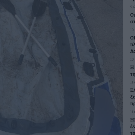
9 
Ο
σ
10
Ο
π
Λ
10
H
τη
11
Ε
ξ
πρ
11
Η
έ
τ