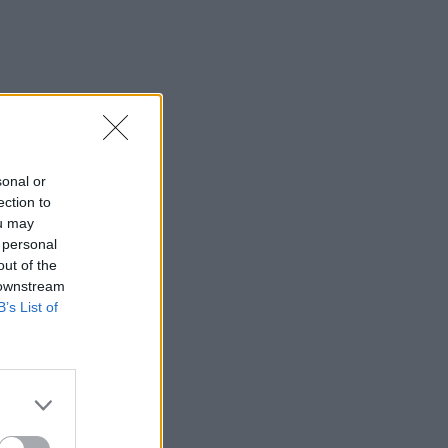
sonal or
ection to
ou may
 personal
out of the
 downstream
B’s List of