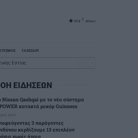
C
27.2
Athens
ΙΤΙΣΜΟΣ
ΓΛΩΣΣΑΡΙ
ικής Εστίας
ΟΗ ΕΙΔΗΣΕΩΝ
ο Nissan Qashqai με το νέο σύστημα
-POWER κατακτά ρεκόρ Guinness
ώρες πριν
ποφεύγοντας 3 παράγοντες
ινδύνου κερδίζουμε 13 επιπλέον
ρόνια χωρίς άνοια