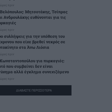
 ώρες πριν
.Βελόπουλος: Μητσοτάκης, Τσίπρας
αι Ανδρουλάκης ευθύνονται για τις
υρκαγιές
 ώρες πριν
ύο συλλήψεις για την υπόθεση του
2χρονου που είχε βρεθεί νεκρός σε
υτοκίνητο στα Άνω Λιόσια
 ώρες πριν
.Κωνσταντοπούλου για πυρκαγιές:
υτό που συμβαίνει δεν είναι
τύχημα αλλά έγκλημα συνεχιζόμενο
 ώρες πριν
ΔΙΑΒΑΣΤΕ ΠΕΡΙΣΣΟΤΕΡΑ