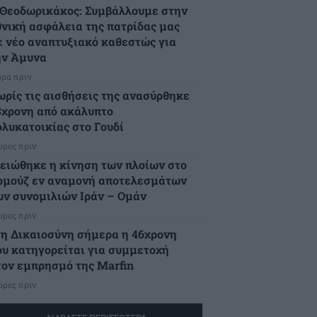
.Θεοδωρικάκος: Συμβάλλουμε στην
θνική ασφάλεια της πατρίδας μας
ε νέο αναπτυξιακό καθεστώς για
ην Άμυνα
ώρα πριν
ωρίς τις αισθήσεις της ανασύρθηκε
3χρονη από ακάλυπτο
ολυκατοικίας στο Γουδί
ώρες πριν
ειώθηκε η κίνηση των πλοίων στο
ρμούζ εν αναμονή αποτελεσμάτων
ων συνομιλιών Ιράν – Ομάν
ώρες πριν
τη Δικαιοσύνη σήμερα η 46χρονη
ου κατηγορείται για συμμετοχή
τον εμπρησμό της Marfin
ώρες πριν