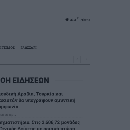
C
32.3
Athens
ΙΤΙΣΜΟΣ
ΓΛΩΣΣΑΡΙ
ν
ΟΗ ΕΙΔΗΣΕΩΝ
αουδική Αραβία, Τουρκία και
ακιστάν θα υπογράψουν αμυντική
υμφωνία
λεπτά πριν
ρηματιστήριο: Στις 2.606,72 μονάδες
 Γενικός Δείκτης με οριακή πτώση