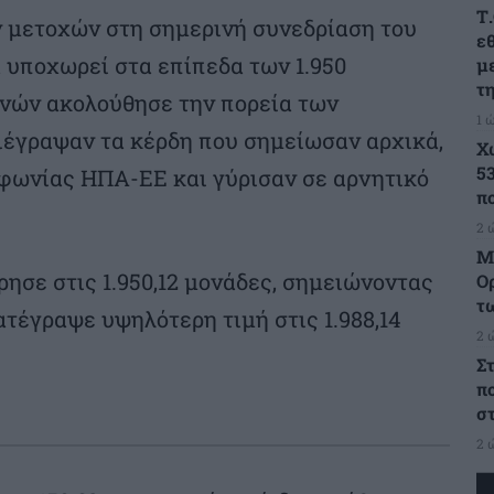
Τ
ν μετοχών στη σημερινή συνεδρίαση του
ε
 υποχωρεί στα επίπεδα των 1.950
μ
τ
νών ακολούθησε την πορεία των
1 
ιέγραψαν τα κέρδη που σημείωσαν αρχικά,
Χ
5
φωνίας ΗΠΑ-ΕΕ και γύρισαν σε αρνητικό
π
2 
Μ
ησε στις 1.950,12 μονάδες, σημειώνοντας
Ο
τ
τέγραψε υψηλότερη τιμή στις 1.988,14
2 
Σ
π
σ
2 