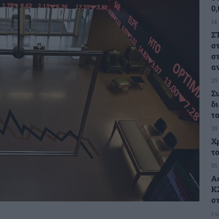
0
14
Σ
σ
σ
α
25
Σ
δ
τ
39
Χ
τ
55
Α
Κ
σ
1 