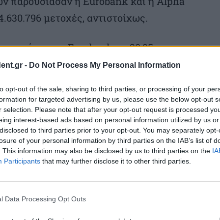
ν παρουσίασαν η Eurobank και η Alpha
4.630.796 μετοχές, αντιστοίχως.
 σημείωσαν η Eurobank με 20,95 εκατ.
ατ. ευρώ.
ent.gr -
Do Not Process My Personal Information
to opt-out of the sale, sharing to third parties, or processing of your per
65 πτωτικά και 18 παρέμειναν σταθερές.
formation for targeted advertising by us, please use the below opt-out s
r selection. Please note that after your opt-out request is processed y
eing interest-based ads based on personal information utilized by us or
οι μετοχές: Foodlink (+9,87%) και
disclosed to third parties prior to your opt-out. You may separately opt-
losure of your personal information by third parties on the IAB’s list of
. This information may also be disclosed by us to third parties on the
IA
Participants
that may further disclose it to other third parties.
ν οι μετοχές: Μαθιός Πυρίμαχα (-9,49%)
l Data Processing Opt Outs
εφαλαιοποίησης έκλεισαν ως εξής: