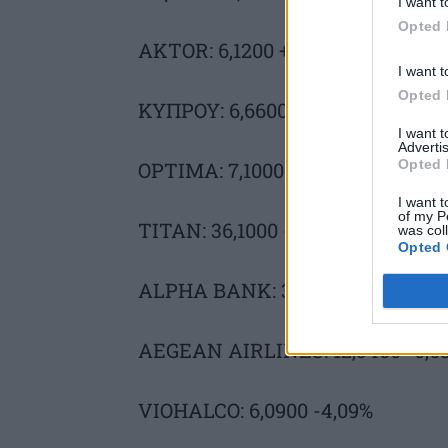
I want t
Opted 
AKTOR: 6,1200 +0,33%
I want t
Opted 
ΚΥΠΡΟΥ: 6,6600 -0,60%
I want 
Advertis
Opted 
OPTIMA: 7,1000 -0,84%
I want t
of my P
ΤΙΤΑΝ: 36,1000 -2,30%
was col
Opted 
ALPHA BANK: 3,1900 -0,31%
AEGEAN AIRLINES: 12,5400 -0,6
VIOHALCO: 6,0900 -4,09%