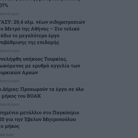
,07%
 λεπτά πριν
ΤΑΣΥ: 29,4 χλμ. νέων σιδηροτροχιών
το Μετρό της Αθήνας – Στο τελικό
τάδιο το μεγαλύτερο έργο
ναβάθμισης της επιδομής
 λεπτά πριν
υνελήφθη υπήκοος Τουρκίας,
ιωκόμενος με ερυθρά αγγελία των
ουρκικών Αρχών
 λεπτά πριν
ρ.Δήμας: Προχωρούν τα έργα σε όλο
ο μήκος του ΒΟΑΚ
 λεπτά πριν
σημένιο μετάλλιο στο Παγκόσμιο
20 για την Έβελυν Μητροπούλου
το μήκος
ώρα πριν