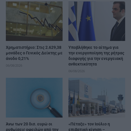
Χρηματιστήριο: Στις 2.629,38
Υποβλήθηκε το αίτημα για
μονάδες ο Γενικός Δείκτης με
την ενεργοποίηση της ρήτρας
άνοδο 0,21%
διαφυγής για την ενεργειακή
ανθεκτικότητα
06/08/2026
06/08/2026
Άνω των 20 δισ. ευρώ οι
«Πέταξε» τον Ιούλιο η
ρυθμίσεις οφειλών από την
επιβατική κίνηση –