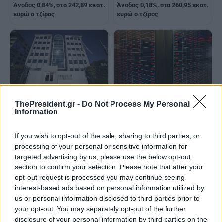
Άνοδος 0,84%, στα 242,89 εκατ.
Άνοδος 0,18%, στα 260,95 εκατ.
ευρώ ο τζίρος
ευρώ ο τζίρος
ThePresident.gr -
Do Not Process My Personal
Χρηματιστήριο-Κλείσιμο:
Χρηματιστήριο: Πτώση 0,52% -
Information
Πτώση 0,72%, στα 369,76 εκατ.
Στα 240,48 εκατ. ευρώ ο τζίρος
ευρώ ο τζίρος
If you wish to opt-out of the sale, sharing to third parties, or
processing of your personal or sensitive information for
targeted advertising by us, please use the below opt-out
section to confirm your selection. Please note that after your
opt-out request is processed you may continue seeing
interest-based ads based on personal information utilized by
us or personal information disclosed to third parties prior to
your opt-out. You may separately opt-out of the further
Χρηματιστήριο-Κλείσιμο:
Χρηματιστήριο-Κλείσιμο:
disclosure of your personal information by third parties on the