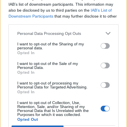
Πτώση 0,47%, στα 240,18 εκατ.
Πτώση 0,11%, στα 172,27 εκατ.
IAB’s list of downstream participants. This information may
ευρώ ο τζίρος
ευρώ ο τζίρος
also be disclosed by us to third parties on the
IAB’s List of
Downstream Participants
that may further disclose it to other
third parties.
Personal Data Processing Opt Outs
I want to opt-out of the Sharing of my
personal data.
Opted In
I want to opt-out of the Sale of my
Personal Data.
Opted In
I want to opt-out of processing my
Personal Data for Targeted Advertising.
Opted In
I want to opt-out of Collection, Use,
Retention, Sale, and/or Sharing of my
Personal Data that Is Unrelated with the
Purposes for which it was collected.
Opted Out