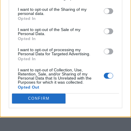
παρατηρεί.
I want to opt-out of the Sharing of my
personal data.
Opted In
Στην Ευρώπη, που εξετάστηκε ως ενιαίο
I want to opt-out of the Sale of my
σύνολο, οι ερευνητές εντοπίζουν ότι παρά το
Personal Data.
Opted In
γεγονός ότι διαθέτει υψηλό βιοτικό επίπεδο και
I want to opt-out of processing my
άρα έχει μεγαλύτερη οικονομική δυνατότητα
Personal Data for Targeted Advertising.
Opted In
για πρόσβαση στις ψηφιακές τεχνολογίες από
άλλες ηπείρους, το κεντρικό ζήτημα είναι η
I want to opt-out of Collection, Use,
Retention, Sale, and/or Sharing of my
ψηφιακή εκπαίδευση των μεγαλύτερων
Personal Data that Is Unrelated with the
Purposes for which it was collected.
ηλικιών.
Opted Out
CONFIRM