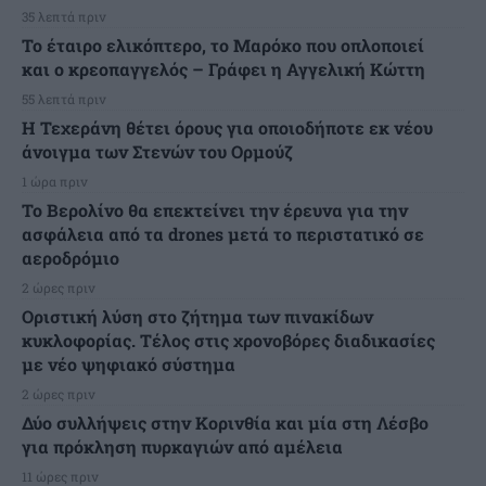
35 λεπτά πριν
Το έταιρο ελικόπτερο, το Μαρόκο που οπλοποιεί
και ο κρεοπαγγελός – Γράφει η Αγγελική Κώττη
55 λεπτά πριν
Η Τεχεράνη θέτει όρους για οποιοδήποτε εκ νέου
άνοιγμα των Στενών του Ορμούζ
1 ώρα πριν
Το Βερολίνο θα επεκτείνει την έρευνα για την
ασφάλεια από τα drones μετά το περιστατικό σε
αεροδρόμιο
2 ώρες πριν
Οριστική λύση στο ζήτημα των πινακίδων
κυκλοφορίας. Τέλος στις χρονοβόρες διαδικασίες
με νέο ψηφιακό σύστημα
2 ώρες πριν
Δύο συλλήψεις στην Κορινθία και μία στη Λέσβο
για πρόκληση πυρκαγιών από αμέλεια
11 ώρες πριν