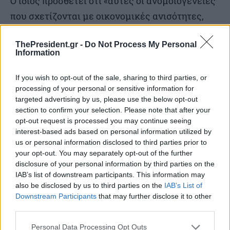
Ο ίδιος προσθέτει ότι «αυτές οι ανομοιογένειες
που σχετίζονται με οικονομικές ανισότητες,
δημιουργούν κοινωνικές ανισότητες και
ThePresident.gr -
Do Not Process My Personal
ανισότητες σε επίπεδο εξέλιξης της υγείας
Information
(γνωστές ως social determinants of health),
δημιουργώντας έναν φαύλο κύκλο, έναν
If you wish to opt-out of the sale, sharing to third parties, or
processing of your personal or sensitive information for
αρνητικό κύκλο ανάδρασης, ο οποίος δεν σπάει
targeted advertising by us, please use the below opt-out
αν δεν δημιουργήσουμε συνθήκες ανάπτυξης».
section to confirm your selection. Please note that after your
opt-out request is processed you may continue seeing
interest-based ads based on personal information utilized by
«Τα social determinants of health, που έχουν να
us or personal information disclosed to third parties prior to
κάνουν, για παράδειγμα, με την επαγγελματική
your opt-out. You may separately opt-out of the further
disclosure of your personal information by third parties on the
ανασφάλεια, τις περιβαλλοντικές συνθήκες
IAB’s list of downstream participants. This information may
ζωής κλπ, είναι παράγοντες που
also be disclosed by us to third parties on the
IAB’s List of
Downstream Participants
that may further disclose it to other
μεταβάλλουν και καθορίζουν την εξέλιξη της
third parties.
υγείας και είναι απαραίτητο να συγκεραστούν
Personal Data Processing Opt Outs
στην ανάπτυξη ψηφιακών τεχνολογιών υγείας»,