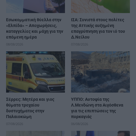
Εσωκομματική θύελλα στην
ΙΣΑ: Συνιστά στους πολίτες
«Ελπίδα» – Αποχωρήσεις,
της Αττικής αυξημένη
καταγγελίες και μάχη για την
επαγρύπνηση για τον ιό του
επόμενη ημέρα
Δ.Νείλου
08/08/2026
07/08/2026
Σέρρες: Μητέρα και γιος
ΥΠΠΟ: Αυτοψία της
θύματα τροχαίου
Λ.Μενδώνη στα Αιγόσθενα
δυστυχήματος στην
για τις επιπτώσεις της
Παλαιοκώμη
πυρκαγιάς
07/08/2026
06/08/2026