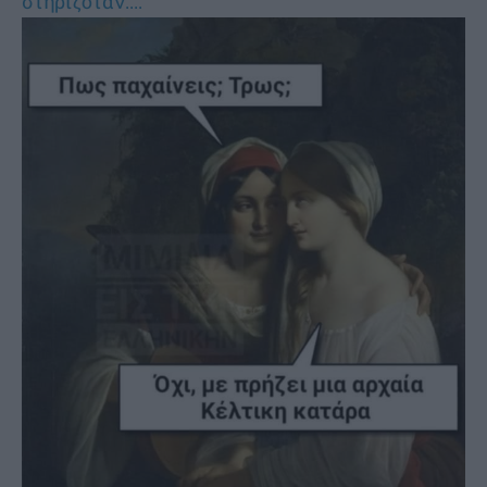
στηριζόταν....