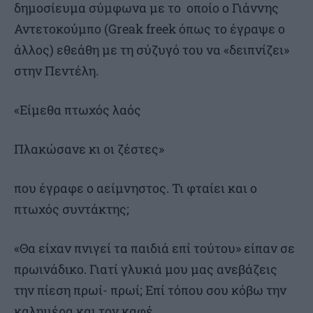
δημοσίευμα σύμφωνα με το οποίο ο Γιάννης
Αντετοκούμπο (Greak freek όπως το έγραψε ο
άλλος) εθεάθη με τη σύζυγό του να «δειπνίζει»
στην Πεντέλη.
«Είμεθα πτωχός λαός
Πλακώσανε κι οι ζέστες»
που έγραφε ο αείμνηστος. Τι φταίει και ο
πτωχός συντάκτης;
«Θα είχαν πνιγεί τα παιδιά επί τούτου» είπαν σε
πρωινάδικο. Γιατί γλυκιά μου μας ανεβάζεις
την πίεση πρωί- πρωί; Επί τόπου σου κόβω την
καλημέρα και τον καφέ.