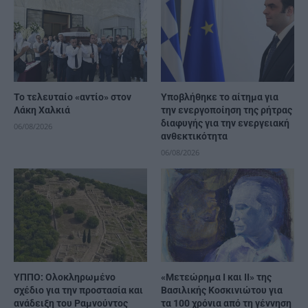
Το τελευταίο «αντίο» στον
Υποβλήθηκε το αίτημα για
Λάκη Χαλκιά
την ενεργοποίηση της ρήτρας
διαφυγής για την ενεργειακή
06/08/2026
ανθεκτικότητα
06/08/2026
ΥΠΠΟ: Ολοκληρωμένο
«Μετεώρημα Ι και ΙΙ» της
σχέδιο για την προστασία και
Βασιλικής Κοσκινιώτου για
ανάδειξη του Ραμνούντος
τα 100 χρόνια από τη γέννηση