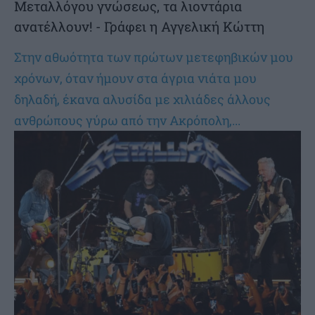
Μεταλλόγου γνώσεως, τα λιοντάρια
ανατέλλουν! - Γράφει η Αγγελική Κώττη
Στην αθωότητα των πρώτων μετεφηβικών μου
χρόνων, όταν ήμουν στα άγρια νιάτα μου
δηλαδή, έκανα αλυσίδα με χιλιάδες άλλους
ανθρώπους γύρω από την Ακρόπολη,...