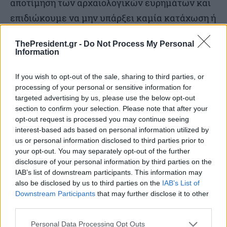
αποτίμηση των αρχαιολογικών ευρημάτων και
επιδιώκουμε να μην υπάρξει καμία κατάχωση ή
υποβάθμιση του αρχαιολογικού πλούτου που θα
ThePresident.gr -
Do Not Process My Personal
βρεθεί.»
Information
Εχει δώσει δείγματα η Αρχαιολογική Υπηρεσία
If you wish to opt-out of the sale, sharing to third parties, or
processing of your personal or sensitive information for
ότι δεν σέβεται τον δικό της μόχθο στο κάτω-
targeted advertising by us, please use the below opt-out
κάτω;
section to confirm your selection. Please note that after your
opt-out request is processed you may continue seeing
interest-based ads based on personal information utilized by
Όχι, όμως η κυρία Μάλαμα συνηθίζει να πιάνει
us or personal information disclosed to third parties prior to
ό,τι κινείται στον αέρα και να καταθέτει
your opt-out. You may separately opt-out of the further
disclosure of your personal information by third parties on the
ερωτήσεις. Γινόμαστε σοφότεροι;
IAB’s list of downstream participants. This information may
also be disclosed by us to third parties on the
IAB’s List of
Δεν το νομίζω. Αφήστε τη να χαρεί τη θητεία
Downstream Participants
that may further disclose it to other
third parties.
της όσο είναι βουλευτής τέλος πάντων!
Personal Data Processing Opt Outs