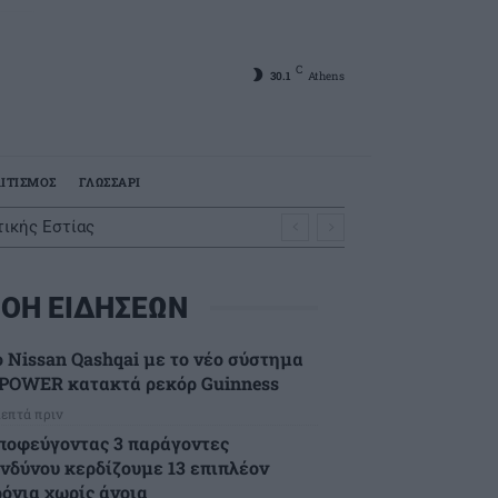
C
30.1
Athens
ΙΤΙΣΜΟΣ
ΓΛΩΣΣΑΡΙ
ικής Εστίας
ΟΗ ΕΙΔΗΣΕΩΝ
ο Nissan Qashqai με το νέο σύστημα
-POWER κατακτά ρεκόρ Guinness
λεπτά πριν
ποφεύγοντας 3 παράγοντες
ινδύνου κερδίζουμε 13 επιπλέον
ρόνια χωρίς άνοια