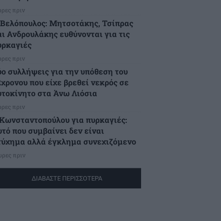
ώρες πριν
.Βελόπουλος: Μητσοτάκης, Τσίπρας
αι Ανδρουλάκης ευθύνονται για τις
υρκαγιές
ώρες πριν
ύο συλλήψεις για την υπόθεση του
2χρονου που είχε βρεθεί νεκρός σε
υτοκίνητο στα Άνω Λιόσια
ώρες πριν
.Κωνσταντοπούλου για πυρκαγιές:
υτό που συμβαίνει δεν είναι
τύχημα αλλά έγκλημα συνεχιζόμενο
ώρες πριν
ΔΙΑΒΑΣΤΕ ΠΕΡΙΣΣΟΤΕΡΑ