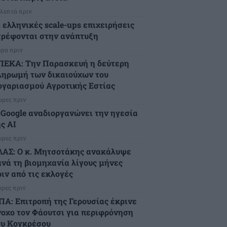
 λεπτά πριν
ι ελληνικές scale-ups επιχειρήσεις
τρέφονται στην ανάπτυξη
ώρα πριν
ΠΕΚΑ: Την Παρασκευή η δεύτερη
ληρωμή των δικαιούχων του
ογαριασμού Αγροτικής Εστίας
ώρες πριν
 Google αναδιοργανώνει την ηγεσία
ς AI
ώρες πριν
ΛΑΣ: Ο κ. Μητσοτάκης ανακάλυψε
ανά τη βιομηχανία λίγους μήνες
ιν από τις εκλογές
ώρες πριν
ΠΑ: Επιτροπή της Γερουσίας έκρινε
νοχο τον Φάουτσι για περιφρόνηση
ου Κογκρέσου