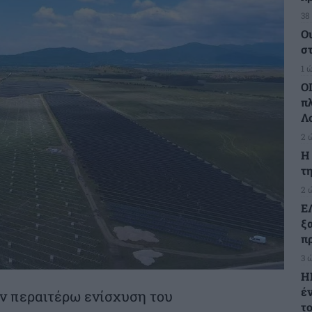
38
Ο
σ
1 
Ο
π
Λ
2 
H
τη
2 
Ε
ξ
πρ
3 
Η
έ
ν περαιτέρω ενίσχυση του
τ