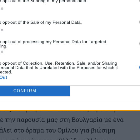
o opt-out of the Sharing of my personal data.
ενέργειας του έργου αναμένεται να
In
ικανή να καλύψει τις ενεργειακές ανάγκες
o opt-out of the Sale of my Personal Data.
υριών, ενώ με τη λειτουργία του έργου
In
κπομπή περίπου 70 χιλιάδων τόνων CO2
to opt-out of processing my Personal Data for Targeted
ing.
In
o opt-out of Collection, Use, Retention, Sale, and/or Sharing
ουλος ΑΠΕ Ομίλου ΔΕΗ, κ. Κωνσταντίνος
ersonal Data that Is Unrelated with the Purposes for which it
lected.
ΔΕΗ προχωρά με σταθερά βήματα στην
Out
υ στη Νοτιοανατολική Ευρώπη, όπως έχει
CONFIRM
ικό πλάνο 2025 – 2027. Μετά τον
ου ξεκινήσαμε να κατασκευάζουμε στην
με την παρουσία μας στη Βουλγαρία με ένα
λει στο όραμα του Ομίλου για βιώσιμη