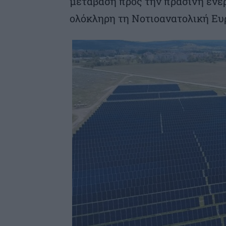
μετάβαση προς την πράσινη ενέρ
ολόκληρη τη Νοτιοανατολική Ευ