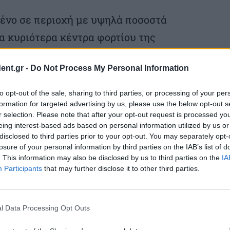
μένο σε περιοχή με υψηλά ποσοστά
τα κυριότερα κέντρα φορτίου της
λη πρόσβαση και καλές υπάρχουσες
ent.gr -
Do Not Process My Personal Information
 χιλιόμετρα από την πρωτεύουσα, Σόφια.
to opt-out of the sale, sharing to third parties, or processing of your per
αϊκού πάρκου, θα χρησιμοποιηθούν 18,5
formation for targeted advertising by us, please use the below opt-out s
r selection. Please note that after your opt-out request is processed y
εταιρείας Astronergy, 264 αντιστροφείς
eing interest-based ads based on personal information utilized by us or
μοί παραγωγής ΧΤ/ΜΤ. Το σύστημα
disclosed to third parties prior to your opt-out. You may separately opt-
losure of your personal information by third parties on the IAB’s list of
αισίων αποτελείται από ιχνηλάτες μονού
. This information may also be disclosed by us to third parties on the
IA
Participants
that may further disclose it to other third parties.
ργό προσανατολισμό των πλαισίων και
ck-tracking για την αύξηση της
l Data Processing Opt Outs