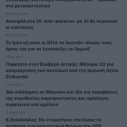
στο μεταναστευτικό
44 λεπτά πριν
Ανασφάλιστα ΙΧ: Από «κόσκινο» με AI θα περάσουν
οι ενστάσεις
59 λεπτά πριν
Το Ιράν αξιώνει οι ΗΠΑ να δεχτούν «όλους» τους
όρους του για να ξανανοίξει το Ορμούζ
1 ώρα πριν
Πυρκαγιά στον Κουβαρά Αττικής: Μήνυμα 112 για
απομάκρυνση των κατοίκων από την περιοχή Αγίου
Στυλιανού
1 ώρα πριν
Δύο συλλήψεις σε Μαρούσι και Χίο για παραβάσεις
της νομοθεσίας πυροπροστασίας και πρόκληση
πυρκαγιών από αμέλεια
11 ώρες πριν
Κ.Βελόπουλος: Να σταματήσει επιτέλους το
πανηγύρι των κομματικών θιάσων στη ΔΕΘ