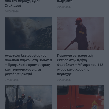
από την περιοχή Αγίου
πλήγματα
Στυλιανού
09/08/2026
10/08/2026
Αναστολή λειτουργίας του
Πυρκαγιά σε γεωργική
αιολικού πάρκου στη Βοιωτία
έκταση στην Κρήνη
– Προφυλακίστηκαν οι τρεις
Φαρσάλων – Μήνυμα του 112
κατηγορούμενοι για τη
στους κατοίκους της
μεγάλη πυρκαγιά
περιοχής
07/08/2026
06/08/2026