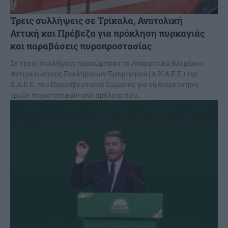
Τρεις συλλήψεις σε Τρίκαλα, Ανατολική
Αττική και Πρέβεζα για πρόκληση πυρκαγιάς
και παραβάσεις πυροπροστασίας
Σε τρεις συλλήψεις προχώρησαν τα Ανακριτικά Κλιμάκια
Αντιμετώπισης Εγκλημάτων Εμπρησμού (Α.Κ.Α.Ε.Ε.) της
Δ.Α.Ε.Ε. του Πυροσβεστικού Σώματος για τη διερεύνηση
τριών περιστατικών από αμέλεια που...