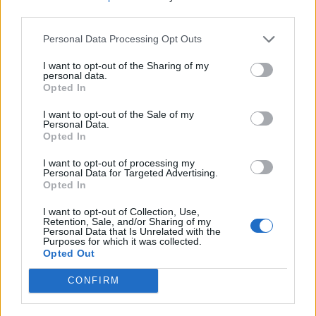
Πολύ υψηλός κίνδυνος πυρκαγιάς (κατηγορία κινδύνου 4)
third parties.
προβλέπεται αύριο σε Αττική και στις Περιφερειακές
Ενότητες Εύβοιας και Χίου, σύμφωνα με το Χάρτη
Personal Data Processing Opt Outs
Πρόβλεψης Κινδύνου...
I want to opt-out of the Sharing of my
personal data.
Opted In
I want to opt-out of the Sale of my
Personal Data.
Opted In
I want to opt-out of processing my
Personal Data for Targeted Advertising.
Opted In
I want to opt-out of Collection, Use,
Retention, Sale, and/or Sharing of my
Personal Data that Is Unrelated with the
Purposes for which it was collected.
Opted Out
Στον ανακριτή την Τρίτη οι δύο συλληφθέντες
CONFIRM
για τη μεγάλη πυρκαγιά που ξεκίνησε στη
Βοιωτία