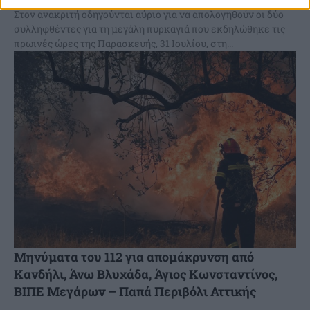
Στον ανακριτή οδηγούνται αύριο για να απολογηθούν οι δύο
συλληφθέντες για τη μεγάλη πυρκαγιά που εκδηλώθηκε τις
πρωινές ώρες της Παρασκευής, 31 Ιουλίου, στη...
Μηνύματα του 112 για απομάκρυνση από
Κανδήλι, Άνω Βλυχάδα, Άγιος Κωνσταντίνος,
ΒΙΠΕ Μεγάρων – Παπά Περιβόλι Αττικής