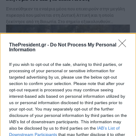
Ενισχύθηκαν τα εναέρια μέσα που επιχειρούν στην μεγάλη
πυρκαγιά που μαίνεται στη Δυτική Αττική και η οποία
ξεκίνησε από τη Βοιωτία. Στο σημείο εξακολουθούν...
ThePresident.gr -
Do Not Process My Personal
Information
If you wish to opt-out of the sale, sharing to third parties, or
processing of your personal or sensitive information for
targeted advertising by us, please use the below opt-out
section to confirm your selection. Please note that after your
opt-out request is processed you may continue seeing
interest-based ads based on personal information utilized by
us or personal information disclosed to third parties prior to
your opt-out. You may separately opt-out of the further
Πολύ υψηλός κίνδυνος πυρκαγιάς την Τρίτη
disclosure of your personal information by third parties on the
σε Αττική και στις Περιφερειακές Ενότητες
IAB’s list of downstream participants. This information may
also be disclosed by us to third parties on the
IAB’s List of
Εύβοιας και Χίου
Downstream Participants
that may further disclose it to other