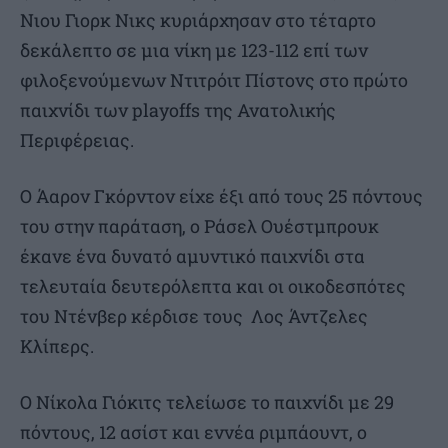
Νιου Γιορκ Νικς κυριάρχησαν στο τέταρτο
δεκάλεπτο σε μια νίκη με 123-112 επί των
φιλοξενούμενων Ντιτρόιτ Πίστονς στο πρώτο
παιχνίδι των playoffs της Ανατολικής
Περιφέρειας.
Ο Άαρον Γκόρντον είχε έξι από τους 25 πόντους
του στην παράταση, ο Ράσελ Oυέστμπρουκ
έκανε ένα δυνατό αμυντικό παιχνίδι στα
τελευταία δευτερόλεπτα και οι οικοδεσπότες
του Ντένβερ κέρδισε τους Λος Άντζελες
Κλίπερς.
Ο Νίκολα Γιόκιτς τελείωσε το παιχνίδι με 29
πόντους, 12 ασίστ και εννέα ριμπάουντ, ο