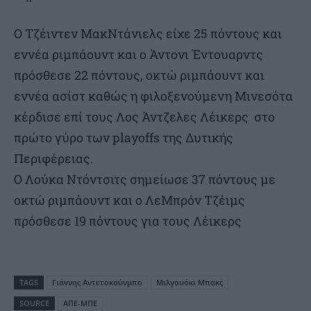
Ο Τζέιντεν ΜακΝτάνιελς είχε 25 πόντους και
εννέα ριμπάουντ και ο Άντονι Έντουαρντς
πρόσθεσε 22 πόντους, οκτώ ριμπάουντ και
εννέα ασίστ καθώς η φιλοξενούμενη Μινεσότα
κέρδισε επί τους Λος Άντζελες Λέικερς στο
πρώτο γύρο των playoffs της Δυτικής
Περιφέρειας.
Ο Λούκα Ντόντσιτς σημείωσε 37 πόντους με
οκτώ ριμπάουντ και ο ΛεΜπρόν Τζέιμς
πρόσθεσε 19 πόντους για τους Λέικερς
TAGS
Γιάννης Αντετοκούνμπο
Μιλγουόκι Μπακς
SOURCE
ΑΠΕ-ΜΠΕ