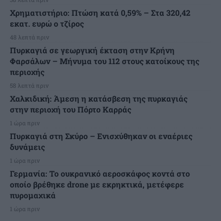
Χρηματιστήριο: Πτώση κατά 0,59% – Στα 320,42
εκατ. ευρώ ο τζίρος
48 λεπτά πριν
Πυρκαγιά σε γεωργική έκταση στην Κρήνη
Φαρσάλων – Μήνυμα του 112 στους κατοίκους της
περιοχής
58 λεπτά πριν
Χαλκιδική: Άμεση η κατάσβεση της πυρκαγιάς
στην περιοχή του Πόρτο Καρράς
1 ώρα πριν
Πυρκαγιά στη Σκύρο – Ενισχύθηκαν οι εναέριες
δυνάμεις
1 ώρα πριν
Γερμανία: Το ουκρανικό αεροσκάφος κοντά στο
οποίο βρέθηκε drone με εκρηκτικά, μετέφερε
πυρομαχικά
1 ώρα πριν