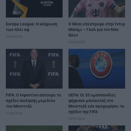
Europa League: Η κλήρωση
Ο Μέσι επέστρεψε στην Ίντερ
των πλέι οφ
Μαϊάμι – Γκολ για τον Νόα
Άλεν
03/08/2026
02/08/2026
FIFA: Ο Ινφαντίνο απέσυρε το
UEFA: Οι 55 ομοσπονδίες
σχέδιο πώλησης μεριδίου
ψήφισαν μποϊκοτάζ στο
του Μουντιάλ
Μουντιάλ εάν προχωρήσει το
σχέδιο της FIFA
01/08/2026
30/07/2026