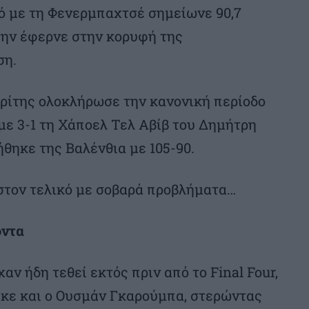
κό με τη Φενερμπαχτσέ σημείωνε 90,7
την έφερνε στην κορυφή της
ση.
δρίτης ολοκλήρωσε την κανονική περίοδο
 με 3-1 τη Χάποελ Τελ Αβίβ του Δημήτρη
ήθηκε της Βαλένθια με 105-90.
 στον τελικό με σοβαρά προβλήματα…
οντα
αν ήδη τεθεί εκτός πριν από το Final Four,
ηκε και ο Ουσμάν Γκαρούμπα, στερώντας