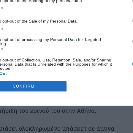
o opt-out of the Sharing of my personal data.
σταφά Φαλ, Φρανκ Νιλικίνα, Κίναν Έβανς,
In
ος Μπουρνελές — παραμένουν μέρος ενός
o opt-out of the Sale of my Personal Data.
In
to opt-out of processing my Personal Data for Targeted
πιακό να είδαν το ίδιο… τρελό όνειρο το
ing.
In
σε Δευτέρα 25 Μαΐου και η ομάδα ήταν
o opt-out of Collection, Use, Retention, Sale, and/or Sharing
ersonal Data that Is Unrelated with the Purposes for which it
lected.
Out
σσα»
CONFIRM
εία ο Ολυμπιακός μπαίνει στον τελικό ως
τήριξη του κοινού του στην Αθήνα.
υσιάσει ολοκληρωμένο μπάσκετ σε άμυνα