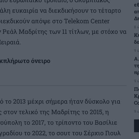
ε
άλη ευκαιρία να διεκδικήσουν το τέταρτο
α
Δ
 διεκδικούν απόψε στο Telekom Center
8 
 Ρεάλ Μαδρίτης των 11 τίτλων, με στόχο να
Κ
ειραιά.
δ
9 
Α
εκπλήρωτο όνειρο
τ
π
9 
Π
Κρ
 το 2013 μέχρι σήμερα ήταν δύσκολο για
C
 στον τελικό της Μαδρίτης το 2015, η
9 
πολη το 2017, το τρίποντο του Βασίλιε
γραδίου το 2022, το σουτ του Σέρχιο Γιουλ