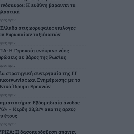
εινόσαυροι; Η ευθύνη βαραίνει τα
ηλαστικά
ώρες πριν
 Ελλάδα στις κορυφαίες επιλογές
ων Ευρωπαίων ταξιδιωτών
ώρες πριν
ΠΑ: Η Γερουσία ενέκρινε νέες
υρώσεις σε βάρος της Ρωσίας
ώρες πριν
έα στρατηγική συνεργασία της ΓΓ
πικοινωνίας και Ενημέρωσης με το
θνικό Ίδρυμα Ερευνών
ώρες πριν
ρηματιστήριο: Εβδομαδιαία άνοδος
76% – Κέρδη 23,31% από τις αρχές
ου έτους
ώρες πριν
ΥΡΙΖΑ: Η δασοπυρόσβεση απαιτεί