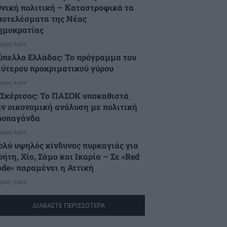
θνική πολιτική – Καταστροφικά τα
ποτελέσματα της Νέας
ημοκρατίας
ώρες πριν
ύπελλο Ελλάδας: Το πρόγραμμα του
εύτερου προκριματικού γύρου
ώρες πριν
.Σκέρτσος: Το ΠΑΣΟΚ υποκαθιστά
ην οικονομική ανάλυση με πολιτική
ροπαγάνδα
ώρες πριν
ολύ υψηλός κίνδυνος πυρκαγιάς για
ήτη, Χίο, Σάμο και Ικαρία – Σε «Red
ode» παραμένει η Αττική
ώρες πριν
ΔΙΑΒΑΣΤΕ ΠΕΡΙΣΣΟΤΕΡΑ