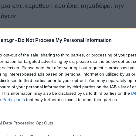
 μια αντιπαράθεση που έχει σημαδέψει την
λόγων.
ent.gr -
Do Not Process My Personal Information
 φέτος ένα από τα πληρέστερα ρόστερ της
to opt-out of the sale, sharing to third parties, or processing of your per
ανικολάου, ο Σάσα Βεζένκοφ, ο Εβάν
formation for targeted advertising by us, please use the below opt-out s
r selection. Please note that after your opt-out request is processed y
ρ Ντόρσεϊ, ο πρώτος ριμπάουντερ της
eing interest-based ads based on personal information utilized by us or
disclosed to third parties prior to your opt-out. You may separately opt-
 ο MVP του ημιτελικού Άλεκ Πίτερς, ο
losure of your personal information by third parties on the IAB’s list of
ον Ουόρντ, Ταϊρίκ Τζόουνς, Ντόντα Χολ,
. This information may also be disclosed by us to third parties on the
IA
Participants
that may further disclose it to other third parties.
, συγκροτούν ένα σύνολο με ποιότητα,
θέσεις.
l Data Processing Opt Outs
η δωδεκάδα του ημιτελικού — Γιαννούλης