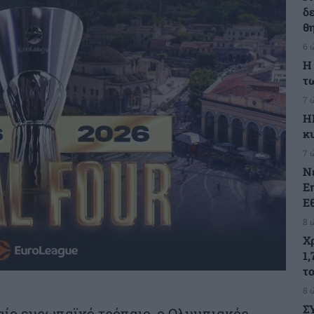
δ
θ
6 
Η
τ
7 
Η
κ
7 
Ν
Ε
Ε
8 
Χ
1,
τ
8 
Σ
αίο ευρωπαϊκό τρόπαιο, ο Ολυμπιακός