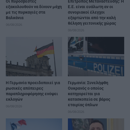
Οι πυροσβέστες
Επίτροπος Μετανάστευσης: Η
εξακολουθούν να δίνουν μάχη
Ε.Ε. είναι ευάλωτη αν οι
με τις πυρκαγιές στα
συνοριακοί έλεγχοι
Βαλκάνια
εξαρτώνται από την καλή
θέληση γειτονικής χώρας
06/08/2026
06/08/2026
Η Γερμανία προειδοποιεί για
Γερμανία: Συνελήφθη
ρωσικές απόπειρες
Ουκρανός ο οποίος
παραπληροφόρησης ενόψει
κατηγορείται για
εκλογών
κατασκοπεία σε βάρος
εταιρίας όπλων
06/08/2026
06/08/2026