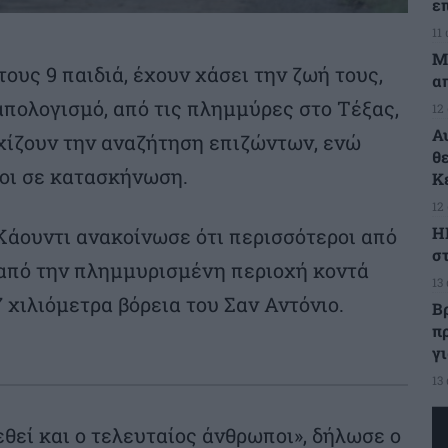
ε
11
Μ
ους 9 παιδιά, έχουν χάσει την ζωή τους,
α
πολογισμό, από τις πλημμύρες στο Τέξας,
12
Α
χίζουν την αναζήτηση επιζώντων, ενώ
θ
οι σε κατασκήνωση.
Κ
12
Η
Κάουντι ανακοίνωσε ότι περισσότεροι από
στ
από την πλημμυρισμένη περιοχή κοντά
13
 χιλιόμετρα βόρεια του Σαν Αντόνιο.
Β
π
γ
13
θεί και ο τελευταίος άνθρωποι», δήλωσε ο