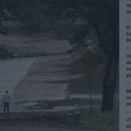
π
π
19
Η
ξ
Κ
34
Ο
Α
τ
κ
10
Μ
α
σ
11
«
κ