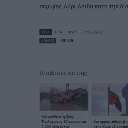
σερίφης Λάρι Λέιθα κατά την δι
TAGS
ΗΠΑ
Νεκροί
Πλημμύρες
SOURCE
ΑΠΕ-ΜΠΕ
Διαβάστε επίσης
Καταιγίδα στη Χιλή:
Καταρρακτώδεις βρ
Τουλάχιστον 10 νεκροί και
στην Κίνα: 22 νεκροί
2.000 πληγέντες