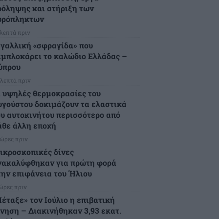
ρόληψης και στήριξη των
υρόπληκτων
 λεπτά πριν
 γαλλική «σφραγίδα» που
εμπλοκάρει το καλώδιο Ελλάδας –
ύπρου
 λεπτά πριν
ι υψηλές θερμοκρασίες του
υγούστου δοκιμάζουν τα ελαστικά
ου αυτοκινήτου περισσότερο από
άθε άλλη εποχή
 ώρες πριν
ικροσκοπικές δίνες
νακαλύφθηκαν για πρώτη φορά
την επιφάνεια του Ήλιου
 ώρες πριν
Πέταξε» τον Ιούλιο η επιβατική
ίνηση – Διακινήθηκαν 3,93 εκατ.