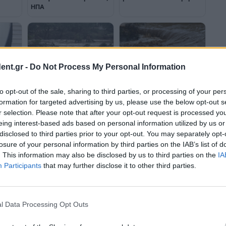
ΗΠΑ
ent.gr -
Do Not Process My Personal Information
ραμπ
ΗΠΑ: Στους 80 έφτασαν οι
20 νεκροί από τις
ις
νεκροί από τις πλημμύρες
πλημμύρες στην Ιορδανία
to opt-out of the sale, sharing to third parties, or processing of your per
στο Τέξας
formation for targeted advertising by us, please use the below opt-out s
r selection. Please note that after your opt-out request is processed y
eing interest-based ads based on personal information utilized by us or
disclosed to third parties prior to your opt-out. You may separately opt-
losure of your personal information by third parties on the IAB’s list of
. This information may also be disclosed by us to third parties on the
IA
Participants
that may further disclose it to other third parties.
l Data Processing Opt Outs