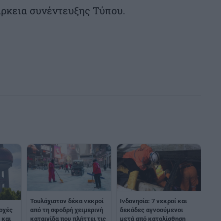
άρκεια συνέντευξης Τύπου.
Τουλάχιστον δέκα νεκροί
Ινδονησία: 7 νεκροί και
οχές
από τη σφοδρή χειμερινή
δεκάδες αγνοούμενοι
 και
καταιγίδα που πλήττει τις
μετά από κατολίσθηση