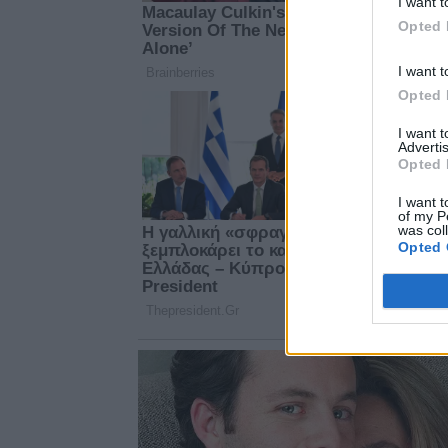
I want t
Opted 
I want t
Opted 
I want 
Advertis
Opted 
I want t
of my P
was col
Opted 