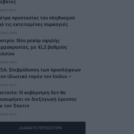
πιβάτες
 ώρες πριν
έτρα προστασίας του πληθυσμού
πό τις εκτεταμένες πυρκαγιές
 ώρες πριν
υστρία: Νέο ρεκόρ υψηλής
ερμοκρασίας, με 41,2 βαθμούς
ελσίου
 ώρες πριν
ΠΑ: Επιβράδυνση των προσλήψεων
ον ιδιωτικό τομέα τον Ιούλιο –
 ώρες πριν
ρετανία: Η κυβέρνηση δεν θα
ροχωρήσει σε διεξαγωγή έρευνας
ια τον Έπστιν
 ώρες πριν
ΔΙΑΒΑΣΤΕ ΠΕΡΙΣΣΟΤΕΡΑ