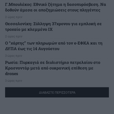
Γ.Μπουλέκος: Εθνικό ζήτημα η δασοπυρόσβεση. Να
δοθούν άμεσα οι αποζημιώσεις στους πληγέντες
2 ώρες πριν
Θεσσαλονίκη: Σύλληψη 37χρονου για εμπλοκή σε
τροχαίο με κλεμμένο ΙΧ
2 ώρες πριν
Ο “χάρτης” των πληρωμών από τον e-ΕΦΚΑ και τη
ΔΥΠΑ έως τις 14 Αυγούστου
3 ώρες πριν
Ρωσία: Πυρκαγιά σε διυλιστήριο πετρελαίου στο
Κρασνοντάρ μετά από ουκρανική επίθεση με
drones
3 ώρες πριν
ΔΙΑΒΑΣΤΕ ΠΕΡΙΣΣΟΤΕΡΑ