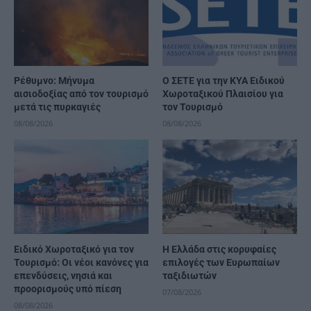
Ρέθυμνο: Μήνυμα
Ο ΣΕΤΕ για την ΚΥΑ Ειδικού
αισιοδοξίας από τον τουρισμό
Χωροταξικού Πλαισίου για
μετά τις πυρκαγιές
τον Τουρισμό
08/08/2026
08/08/2026
Ειδικό Χωροταξικό για τον
Η Ελλάδα στις κορυφαίες
Τουρισμό: Οι νέοι κανόνες για
επιλογές των Ευρωπαίων
επενδύσεις, νησιά και
ταξιδιωτών
προορισμούς υπό πίεση
07/08/2026
08/08/2026