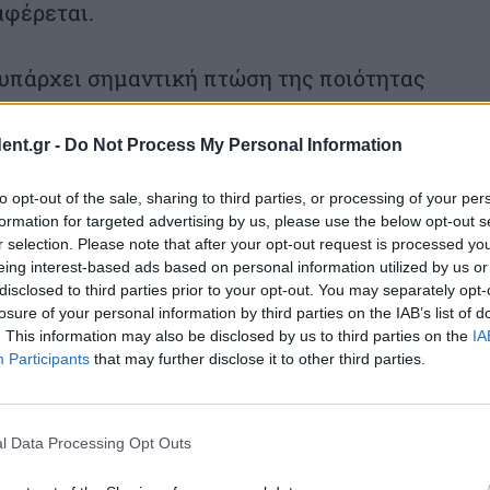
αφέρεται.
 υπάρχει σημαντική πτώση της ποιότητας
επαγγελματικής κατάρτισης στη χώρα μας
ent.gr -
Do Not Process My Personal Information
αποστάσεως ψηφιακή κατάρτιση (e-learning)
τες και να παρέχει ευελιξία στα άτομα έχει
to opt-out of the sale, sharing to third parties, or processing of your per
formation for targeted advertising by us, please use the below opt-out s
ητας. Για το λόγο αυτό, τονίζει η ΓΣΕΒΕΕ,
r selection. Please note that after your opt-out request is processed y
 συστήματος ελέγχου και υποστήριξης των
eing interest-based ads based on personal information utilized by us or
disclosed to third parties prior to your opt-out. You may separately opt-
ιά Βίου Μάθησης – ΚΔΒΜ) ώστε να
losure of your personal information by third parties on the IAB’s list of
 έργων τους αναφορικά με τους
. This information may also be disclosed by us to third parties on the
IA
Participants
that may further disclose it to other third parties.
ικό, τους εκπαιδευτικούς χώρους και τις
 ο περιορισμός του «πληθωρισμού»
l Data Processing Opt Outs
ή αξιολόγηση των γνώσεων και δεξιοτήτων
ικά να αποκτήσουν αξία στην αγορά.