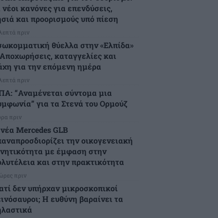
 νέοι κανόνες για επενδύσεις,
ησιά και προορισμούς υπό πίεση
 λεπτά πριν
σωκομματική θύελλα στην «Ελπίδα»
 Αποχωρήσεις, καταγγελίες και
άχη για την επόμενη ημέρα
 λεπτά πριν
ΠΑ: “Αναμένεται σύντομα μια
υμφωνία” για τα Στενά του Ορμούζ
ώρα πριν
 νέα Mercedes GLB
παναπροσδιορίζει την οικογενειακή
ινητικότητα με έμφαση στην
ολυτέλεια και στην πρακτικότητα
 ώρες πριν
ιατί δεν υπήρχαν μικροσκοπικοί
εινόσαυροι; Η ευθύνη βαραίνει τα
ηλαστικά