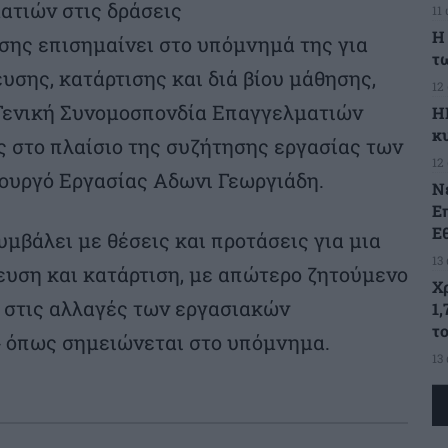
τιών στις δράσεις
11
Η
ης επισημαίνει στο υπόμνημά της για
τ
σης, κατάρτισης και διά βίου μάθησης,
12
Γενική Συνομοσπονδία Επαγγελματιών
Η
κ
 στο πλαίσιο της συζήτησης εργασίας των
12
ουργό Εργασίας Αδωνι Γεωργιάδη.
Ν
Ε
Ε
μβάλει με θέσεις και προτάσεις για μια
13
ευση και κατάρτιση, με απώτερο ζητούμενο
Χ
η στις αλλαγές των εργασιακών
1,
τ
» όπως σημειώνεται στο υπόμνημα.
13