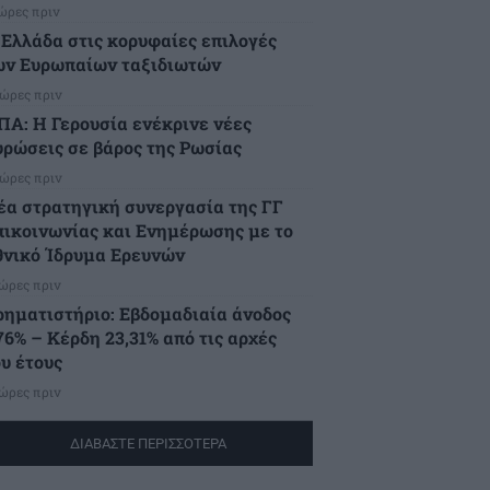
 ώρες πριν
 Ελλάδα στις κορυφαίες επιλογές
ων Ευρωπαίων ταξιδιωτών
 ώρες πριν
ΠΑ: Η Γερουσία ενέκρινε νέες
υρώσεις σε βάρος της Ρωσίας
 ώρες πριν
έα στρατηγική συνεργασία της ΓΓ
πικοινωνίας και Ενημέρωσης με το
θνικό Ίδρυμα Ερευνών
 ώρες πριν
ρηματιστήριο: Εβδομαδιαία άνοδος
76% – Κέρδη 23,31% από τις αρχές
ου έτους
 ώρες πριν
ΔΙΑΒΑΣΤΕ ΠΕΡΙΣΣΟΤΕΡΑ