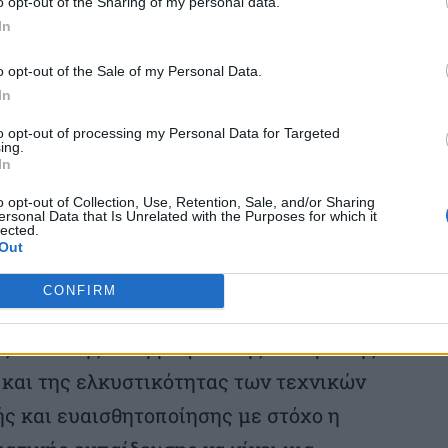
o opt-out of the Sharing of my personal data.
In
γκη λήψης μέτρων για την ώθηση των ΚΔΒΜ
o opt-out of the Sale of my Personal Data.
ευμένα εργαστήρια πρακτικής άσκησης
In
ακά να επιδιώξουν θεματική εξειδίκευση
to opt-out of processing my Personal Data for Targeted
ing.
 υψηλής προστιθέμενης αξίας και μέσω
In
ης και να ανανεωθούν τα εργαστήρια της
o opt-out of Collection, Use, Retention, Sale, and/or Sharing
ersonal Data that Is Unrelated with the Purposes for which it
lected.
Out
λαμβάνονται επίσης:
CONFIRM
ης τεχνικής επαγγελματικής κατάρτισης
 και της ελκυστικότητας των τεχνικών
ς και ευαισθητοποίησης με στόχο η