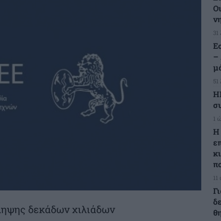
Οι
ν
31
Ε
–
μ
51
Η
σ
1 
Η
ε
κ
π
11
Γ
δ
ληψης δεκάδων χιλιάδων
θ