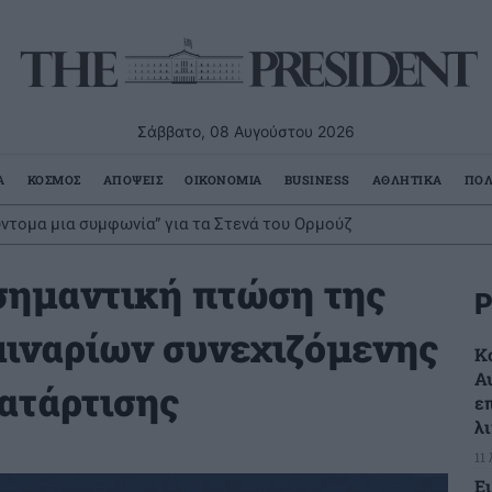
Σάββατο, 08 Αυγούστου 2026
Α
ΚΟΣΜΟΣ
ΑΠΟΨΕΙΣ
ΟΙΚΟΝΟΜΙΑ
BUSINESS
ΑΘΛΗΤΙΚΑ
ΠΟΛ
ντομα μια συμφωνία” για τα Στενά του Ορμούζ
σημαντική πτώση της
Ρ
μιναρίων συνεχιζόμενης
Κ
Α
ατάρτισης
ε
λ
11
Ε