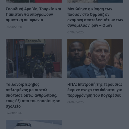
Σαουδική Αραβία, Τουρκία και
Μειώθηκε η κίνηση των
Πακιστάν θα υπογράψουν
πλοίων στο Ορμούζ εν
αμυντική συμφωνία
αναμονή αποτελεσμάτων των
συνομιλιών Ιράν – Ομάν
07/08/2026
07/08/2026
Ταϊλάνδη: Έφηβος
ΗΠΑ: Επιτροπή της Γερουσίας
οπλισμένος με πιστόλι
έκρινε ένοχο τον Φάουτσι για
σκότωσε οκτώ ανθρώπους,
περιφρόνηση του Κογκρέσου
τους έξι από τους οποίους σε
06/08/2026
σχολείο
07/08/2026