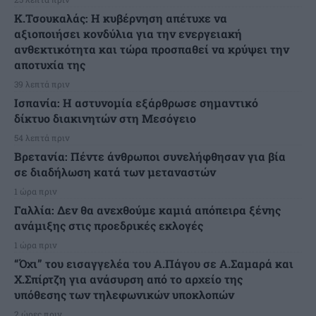
Κ.Τσουκαλάς: Η κυβέρνηση απέτυχε να
αξιοποιήσει κονδύλια για την ενεργειακή
ανθεκτικότητα και τώρα προσπαθεί να κρύψει την
αποτυχία της
39 λεπτά πριν
Ισπανία: Η αστυνομία εξάρθρωσε σημαντικό
δίκτυο διακινητών στη Μεσόγειο
54 λεπτά πριν
Βρετανία: Πέντε άνθρωποι συνελήφθησαν για βία
σε διαδήλωση κατά των μεταναστών
1 ώρα πριν
Γαλλία: Δεν θα ανεχθούμε καμιά απόπειρα ξένης
ανάμιξης στις προεδρικές εκλογές
1 ώρα πριν
“Όχι” του εισαγγελέα του Α.Πάγου σε Α.Σαμαρά και
Χ.Σπίρτζη για ανάσυρση από το αρχείο της
υπόθεσης των τηλεφωνικών υποκλοπών
2 ώρες πριν