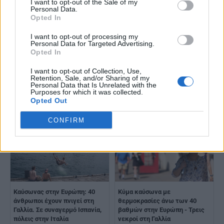
I want to opt-out of the Sale of my
Personal Data.
Opted In
I want to opt-out of processing my
Personal Data for Targeted Advertising.
Opted In
Καύσωνας στην Ευρώπη:
I want to opt-out of Collection, Use,
Καύσωνας στην Ευρώπη:
Τουλάχιστον 94 εκατ. κάτοικοι
Retention, Sale, and/or Sharing of my
Τουλάχιστον 150 εκατομμύρια
θα αντιμετωπίσουν σήμερα
Personal Data that Is Unrelated with the
Purposes for which it was collected.
κάτοικοι θα αντιμετωπίσουν
θερμοκρασίες άνω των 35
Opted Out
θερμοκρασίες άνω των 35
βαθμών
βαθμών
CONFIRM
Καύσωνας στην Ευρώπη: 40
Κύμα καύσωνα με
άνθρωποι έχουν πνιγεί στη
θερμοκρασίες άνω των 40
Γαλλία. Σε συναγερμό Ισπανία,
βαθμών στην Ευρώπη - Τρεις
πόλεις στην Ιταλία
νεκροί στη Γαλλία