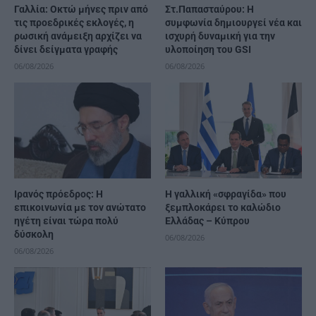
Γαλλία: Οκτώ μήνες πριν από
Στ.Παπασταύρου: Η
τις προεδρικές εκλογές, η
συμφωνία δημιουργεί νέα και
ρωσική ανάμειξη αρχίζει να
ισχυρή δυναμική για την
δίνει δείγματα γραφής
υλοποίηση του GSI
06/08/2026
06/08/2026
Ιρανός πρόεδρος: Η
Η γαλλική «σφραγίδα» που
επικοινωνία με τον ανώτατο
ξεμπλοκάρει το καλώδιο
ηγέτη είναι τώρα πολύ
Ελλάδας – Κύπρου
δύσκολη
06/08/2026
06/08/2026