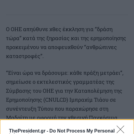
Ο ΟΗΕ απηύθυνε χθες έκκληση για “δράση
τώρα” κατά της ξηρασίας και της ερημοποίησης
προκειμένου να αποφευχθούν “ανθρώπινες
καταστροφές”.
“Είναι ώρα να δράσουμε: κάθε πράξη μετράει”,
σημείωσε ο εκτελεστικός γραμματέας της
Σύμβασης του ΟΗΕ για την Καταπολέμηση της
Ερημοποίησης (CNULCD) Ιμπραχίμ Τιάου σε
συνέντευξη Τύπου που παραχώρησε στη
Μαδρίτη με αφορμή την χθεσινή Παγκόσμια
Ημέρα Κατά της Ερημοποίησης και της
ThePresident.gr -
Do Not Process My Personal