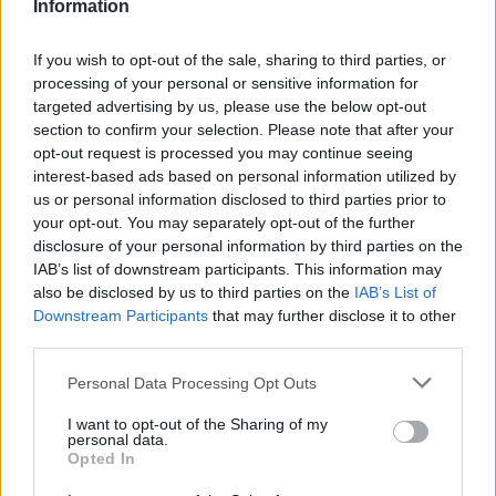
Ξηρασίας.
Information
If you wish to opt-out of the sale, sharing to third parties, or
processing of your personal or sensitive information for
TAGS
Γαλλία
Ισπανία
Ιταλία
Καύσωνας
Φωτιά
targeted advertising by us, please use the below opt-out
section to confirm your selection. Please note that after your
opt-out request is processed you may continue seeing
interest-based ads based on personal information utilized by
us or personal information disclosed to third parties prior to
your opt-out. You may separately opt-out of the further
Διαβάστε επίσης
disclosure of your personal information by third parties on the
IAB’s list of downstream participants. This information may
also be disclosed by us to third parties on the
IAB’s List of
Downstream Participants
that may further disclose it to other
third parties.
Personal Data Processing Opt Outs
Σφοδρές πυρκαγιές στη νότια
Η Ευρώπη σε συναγερμό για
I want to opt-out of the Sharing of my
personal data.
Ευρώπη, χιλιάδες άνθρωποι
τον καύσωνα
Opted In
απομακρύνθηκαν