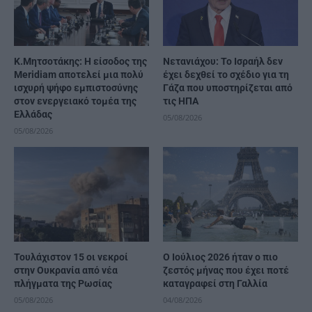
K.Μητσοτάκης: Η είσοδος της
Νετανιάχου: Το Ισραήλ δεν
Meridiam αποτελεί μια πολύ
έχει δεχθεί το σχέδιο για τη
ισχυρή ψήφο εμπιστοσύνης
Γάζα που υποστηρίζεται από
στον ενεργειακό τομέα της
τις ΗΠΑ
Ελλάδας
05/08/2026
05/08/2026
Τουλάχιστον 15 οι νεκροί
Ο Ιούλιος 2026 ήταν ο πιο
στην Ουκρανία από νέα
ζεστός μήνας που έχει ποτέ
πλήγματα της Ρωσίας
καταγραφεί στη Γαλλία
05/08/2026
04/08/2026