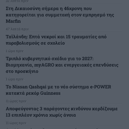
32 λεπτά πριν
Στη Δικαιοσύνη σήμερα η 46χρονη που
κατηγορείται για συμμετοχή στον εμπρησμό της
Marfin
47 λεπτά πριν
Ταϊλάνδη: Επτά νεκροί και 15 τραυματίες από
πυροβολισμούς σε σχολείο
1 ώρα πριν
Τριπλό κυβερνητικό σχέδιο για το 2027:
Βιομηχανία, myAGRO και ενεργειακές επενδύσεις
στο προσκήνιο
1 ώρα πριν
Το Nissan Qashqai με το νέο σύστημα e-POWER
κατακτά ρεκόρ Guinness
11 ώρες πριν
Αποφεύγοντας 3 παράγοντες κινδύνου κερδίζουμε
13 επιπλέον χρόνια χωρίς άνοια
11 ώρες πριν