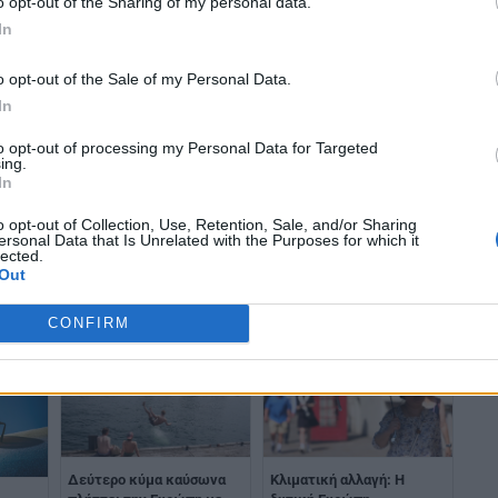
o opt-out of the Sharing of my personal data.
In
o opt-out of the Sale of my Personal Data.
In
to opt-out of processing my Personal Data for Targeted
ing.
In
ερμό
Καύσωνας στην Ευρώπη:
Καύσωνας στην Ευρώπη:
Τουλάχιστον 94 εκατ.
o opt-out of Collection, Use, Retention, Sale, and/or Sharing
Τουλάχιστον 150
ersonal Data that Is Unrelated with the Purposes for which it
κάτοικοι θα
lected.
εκατομμύρια κάτοικοι θα
αντιμετωπίσουν σήμερα
Out
αντιμετωπίσουν
θερμοκρασίες άνω των 35
θερμοκρασίες άνω των 35
βαθμών
βαθμών
CONFIRM
Δεύτερο κύμα καύσωνα
Κλιματική αλλαγή: Η