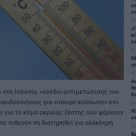
α
σ
9 
«
κ
ε
10
Μ
α
10
Α
θ
στη Ισπανία, «σχέδιο αντιμετώπισης του
Κ
ροειδοποιήσεις για «ισχυρό καύσωνα» στο
11
Η
ι για το κύμα ακραίας ζέστης που φέρνουν
στ
ναι πιθανόν να διατηρηθεί για ολόκληρη
11
Β