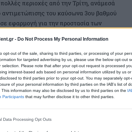
 πολλές περιοχές από την Τρίτη, ανάμεσά
ιο αντιμετώπισης του καύσωνα 3ου βαθμού
 σε εφαρμογή για την προστασία των
 παιδιών και των αστέγων.
ent.gr -
Do Not Process My Personal Information
η του καύσωνα του 2003, που βαφτίστηκε
to opt-out of the sale, sharing to third parties, or processing of your per
εσε τον θάνατο 15.000 ανθρώπων ανάμεσα
formation for targeted advertising by us, please use the below opt-out s
r selection. Please note that after your opt-out request is processed y
eing interest-based ads based on personal information utilized by us or
disclosed to third parties prior to your opt-out. You may separately opt-
losure of your personal information by third parties on the IAB’s list of
. This information may also be disclosed by us to third parties on the
IA
Participants
that may further disclose it to other third parties.
l Data Processing Opt Outs