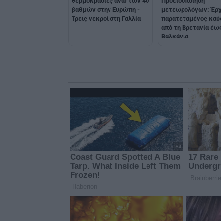
Προειδοποίηση
θερμοκρασίες άνω των 40
μετεωρολόγων: Έρχ
βαθμών στην Ευρώπη -
παρατεταμένος κα
Τρεις νεκροί στη Γαλλία
από τη Βρετανία έω
Βαλκάνια