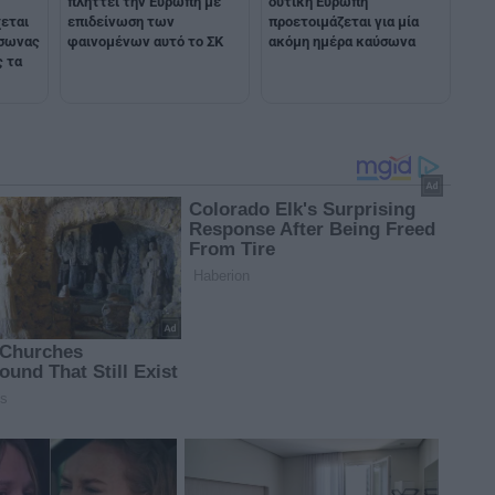
πλήττει την Ευρώπη με
δυτική Ευρώπη
εται
επιδείνωση των
προετοιμάζεται για μία
ύσωνας
φαινομένων αυτό το ΣΚ
ακόμη ημέρα καύσωνα
ς τα