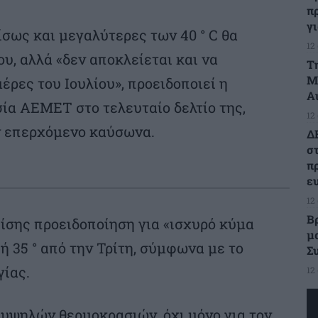
π
γ
ίσως και μεγαλύτερες των 40 ° C θα
12
ου, αλλά «δεν αποκλείεται και να
Τ
Μ
έρες του Ιουλίου», προειδοποιεί η
Α
ία AEMET στο τελευταίο δελτίο της,
12
ν επερχόμενο καύσωνα.
Δ
σ
π
ε
12
Β
ίσης προειδοποίηση για «ισχυρό κύμα
μ
 ή 35 ° από την Τρίτη, σύμφωνα με το
Σ
γίας.
12
 υψηλών θερμοκρασιών, όχι μόνο για τον