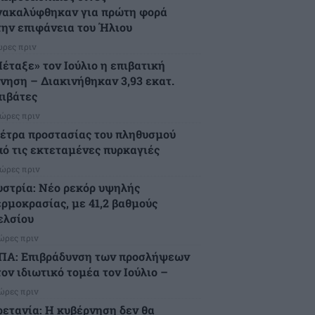
νακαλύφθηκαν για πρώτη φορά
την επιφάνεια του Ήλιου
ώρες πριν
Πέταξε» τον Ιούλιο η επιβατική
ίνηση – Διακινήθηκαν 3,93 εκατ.
πιβάτες
 ώρες πριν
έτρα προστασίας του πληθυσμού
πό τις εκτεταμένες πυρκαγιές
 ώρες πριν
υστρία: Νέο ρεκόρ υψηλής
ερμοκρασίας, με 41,2 βαθμούς
ελσίου
 ώρες πριν
ΠΑ: Επιβράδυνση των προσλήψεων
ον ιδιωτικό τομέα τον Ιούλιο –
 ώρες πριν
ρετανία: Η κυβέρνηση δεν θα