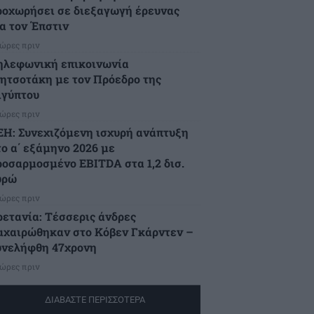
ροχωρήσει σε διεξαγωγή έρευνας
ια τον Έπστιν
 ώρες πριν
ηλεφωνική επικοινωνία
ητσοτάκη με τον Πρόεδρο της
ιγύπτου
 ώρες πριν
ΕΗ: Συνεχιζόμενη ισχυρή ανάπτυξη
το α΄ εξάμηνο 2026 με
ροσαρμοσμένο EBITDA στα 1,2 δισ.
υρώ
 ώρες πριν
ρετανία: Τέσσερις άνδρες
αχαιρώθηκαν στο Κόβεν Γκάρντεν –
υνελήφθη 47χρονη
 ώρες πριν
ΔΙΑΒΑΣΤΕ ΠΕΡΙΣΣΟΤΕΡΑ